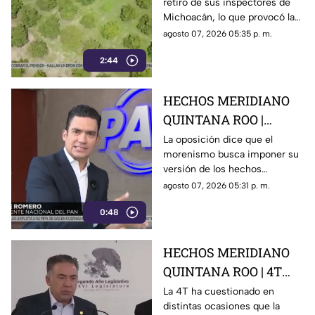
retiro de sus inspectores de
inspectores en
Michoacán, lo que provocó la
Michoacán y provocá
suspensión de las
agosto 07, 2026 05:35 p. m.
la suspensión de
exportaciones de aguacate y
exportaciones de
2:44
pérdidas millonarias.
aguacate
HECHOS MERIDIANO
QUINTANA ROO |
Oposición señala que el
La oposición dice que el
morenismo busca imponer su
morenismo quiere
versión de los hechos
imponer su versión de
mediante la censura, callar los
agosto 07, 2026 05:31 p. m.
los hechos usando la
señalamientos contra
censura
0:48
presuntos narcopolíticos de la
4T y presentar a la oposición
como la villana.
HECHOS MERIDIANO
QUINTANA ROO | 4T
sigue cuestionando los
La 4T ha cuestionado en
distintas ocasiones que la
señalamientos de