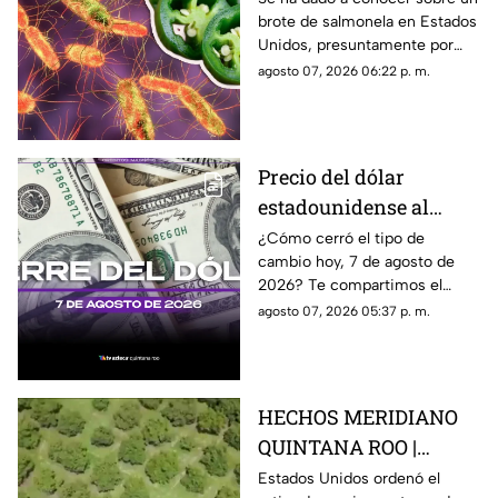
brote de salmonela en Estados
Estados Unidos? Esto
Unidos, presuntamente por
debes saber
chiles jalapeños mexicanos,
agosto 07, 2026 06:22 p. m.
autoridades ya realizan
investigación.
Precio del dólar
estadounidense al
CIERRE de HOY, viernes
¿Cómo cerró el tipo de
cambio hoy, 7 de agosto de
7 de agosto de 2026, en
2026? Te compartimos el
Cancún
precio del dólar al cierre de
agosto 07, 2026 05:37 p. m.
hoy en Cancún, así como el
resto de las divisas.
HECHOS MERIDIANO
QUINTANA ROO |
E.E.U.U retira a sus
Estados Unidos ordenó el