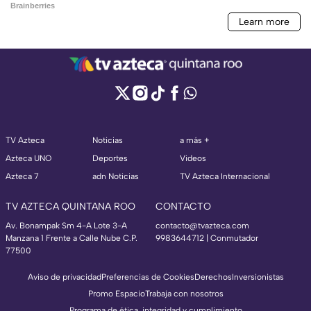
TV Azteca
Noticias
a más +
Azteca UNO
Deportes
Videos
Azteca 7
adn Noticias
TV Azteca Internacional
TV AZTECA QUINTANA ROO
CONTACTO
Av. Bonampak Sm 4-A Lote 3-A
contacto@tvazteca.com
Manzana 1 Frente a Calle Nube C.P.
9983644712 | Conmutador
77500
Aviso de privacidad
Preferencias de Cookies
Derechos
Inversionistas
Promo Espacio
Trabaja con nosotros
Programa de ética, integridad y cumplimiento