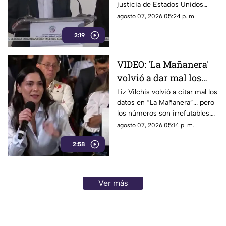
justicia de Estados Unidos
E.E.U.U contra
proceda contra presuntos
agosto 07, 2026 05:24 p. m.
narc0polít1c0s como
narcopolíticos con base en
Rocha Moya
2:19
testimonios de testigos
protegidos, un mecanismo
que mantiene bajo la mira a
VIDEO: 'La Mañanera'
Rocha Moya, Enrique Inzunza y
volvió a dar mal los
otros funcionarios morenistas.
datos: TV Azteca es el
Liz Vilchis volvió a citar mal los
datos en “La Mañanera”... pero
medio tradicional con
los números son irrefutables.
mayor alcance y
El estudio internacional de
agosto 07, 2026 05:14 p. m.
credibilidad de México
Reuters lo confirma: TV Azteca
2:58
es el medio tradicional con
mayor alcance y credibilidad
de México. Contra la
evidencia, nadie puede.
Ver más