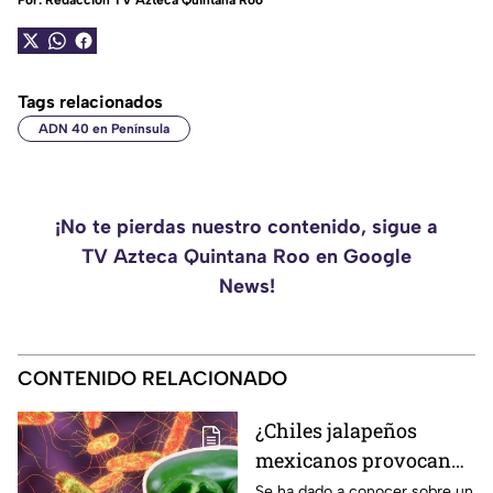
Por:
Redacción TV Azteca Quintana Roo
Tags relacionados
ADN 40 en Península
¡No te pierdas nuestro contenido, sigue a
TV Azteca Quintana Roo en Google
News!
CONTENIDO RELACIONADO
¿Chiles jalapeños
mexicanos provocan
brote de salmonela en
Se ha dado a conocer sobre un