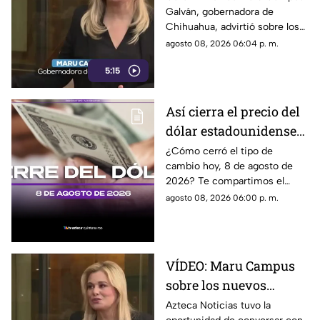
Galván, gobernadora de
lineamientos
Chihuahua, advirtió sobre los
propuestos por el
riesgos que podrían
agosto 08, 2026 06:04 p. m.
Gobierno
representar los nuevos
5:15
lineamientos para los derechos
de las audiencias y la libertad
de expresión. Señaló que estas
Así cierra el precio del
disposiciones podrían
dólar estadounidense
utilizarse para sancionar a
medios y periodistas críticos,
HOY, sábado 8 de
¿Cómo cerró el tipo de
además de abrir la puerta a
cambio hoy, 8 de agosto de
agosto de 2026, en
que el poder determine qué
2026? Te compartimos el
Cancún
contenidos son información,
precio del dólar al cierre de
agosto 08, 2026 06:00 p. m.
opinión o motivo de sanción.
hoy en Cancún, así como el
resto de las divisas.
VÍDEO: Maru Campus
sobre los nuevos
lineamientos y señala
Azteca Noticias tuvo la