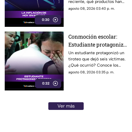
reciente, qué productos han
subido de precio y cómo
agosto 08, 2026 03:40 p. m.
podría impactar a tu bolsillo.
0:30
Conmoción escolar:
Estudiante protagoniza
t1r0t30 con seis
Un estudiante protagonizó un
tiroteo que dejó seis víctimas.
víctimas
¿Qué ocurrió? Conoce los
detalles de esta tragedia.
agosto 08, 2026 03:35 p. m.
0:32
Ver más