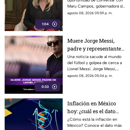
oportunidad de conversar con
que son un riesgo para
Maru Campos, gobernadora de
la libertad de expresión
Chihuahua, quien habló sobre
agosto 08, 2026 05:59 p. m.
los nuevos lineamientos que,
1:04
de acuerdo con su postura,
podrían representar un riesgo
para la libertad de expresión y
Muere Jorge Messi,
convertirse en una forma de
padre y representante
censura impulsada desde el
Gobierno Federal.
de Lionel Messi
Una noticia sacude al mundo
del fútbol y golpea de cerca a
Lionel Messi. Jorge Messi,
padre y representante del astro
agosto 08, 2026 05:06 p. m.
argentino, ha fallecido. Conoce
0:33
los detalles tras la noticia.
Inflación en México
hoy: ¿cuál es el dato
actual?
¿Cómo está la inflación en
México? Conoce el dato más