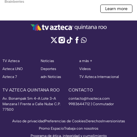
TV Azteca
Noticias
a más +
Azteca UNO
Deportes
Videos
Azteca 7
adn Noticias
TV Azteca Internacional
TV AZTECA QUINTANA ROO
CONTACTO
Av. Bonampak Sm 4-A Lote 3-A
contacto@tvazteca.com
Manzana 1 Frente a Calle Nube C.P.
9983644712 | Conmutador
77500
Aviso de privacidad
Preferencias de Cookies
Derechos
Inversionistas
Promo Espacio
Trabaja con nosotros
Programa de ética, integridad y cumplimiento