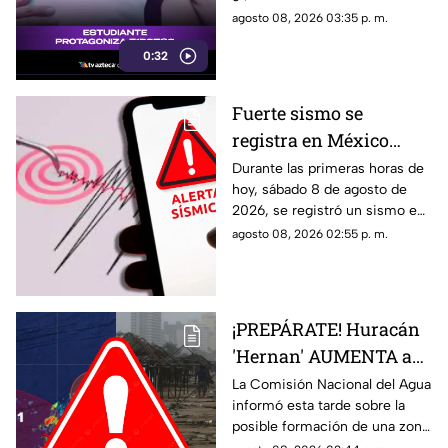
detalles de esta tragedia.
agosto 08, 2026 03:35 p. m.
0:32
Fuerte sismo se
registra en México
HOY, sábado 8 de
Durante las primeras horas de
hoy, sábado 8 de agosto de
agosto de 2026: ¿Dónde
2026, se registró un sismo en
fue el epicentro del
México. Te decimos en donde
agosto 08, 2026 02:55 p. m.
temblor de este día?
ocurrió y cuál fue su magnitud.
¡PREPÁRATE! Huracán
'Hernan' AUMENTA a
70% su probabilidad de
La Comisión Nacional del Agua
informó esta tarde sobre la
desarrollo y esta es la
posible formación de una zona
ubicación exacta del
de baja presión con potencial