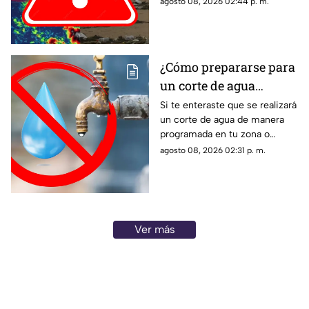
agosto 08, 2026 02:44 p. m.
potencial ciclón
ciclónico en el Pacífico. Aquí
tropical
los detalles.
¿Cómo prepararse para
un corte de agua
programado? Esto
Si te enteraste que se realizará
un corte de agua de manera
puedes hacer ante la
programada en tu zona o
suspensión del servicio
simplemente de quedaste sin
agosto 08, 2026 02:31 p. m.
servicio, estos consejos te
pueden servir.
Ver más