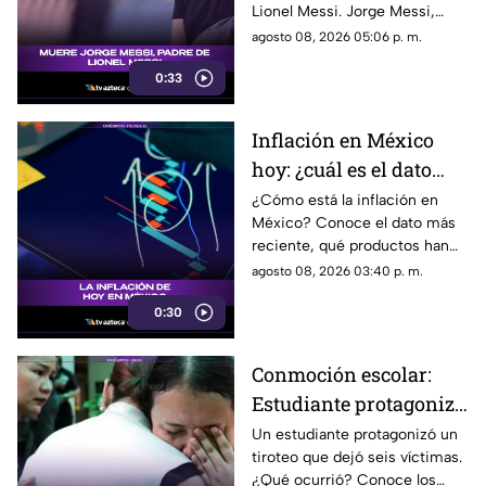
Lionel Messi. Jorge Messi,
padre y representante del astro
agosto 08, 2026 05:06 p. m.
argentino, ha fallecido. Conoce
0:33
los detalles tras la noticia.
Inflación en México
hoy: ¿cuál es el dato
actual?
¿Cómo está la inflación en
México? Conoce el dato más
reciente, qué productos han
subido de precio y cómo
agosto 08, 2026 03:40 p. m.
podría impactar a tu bolsillo.
0:30
Conmoción escolar:
Estudiante protagoniza
t1r0t30 con seis
Un estudiante protagonizó un
tiroteo que dejó seis víctimas.
víctimas
¿Qué ocurrió? Conoce los