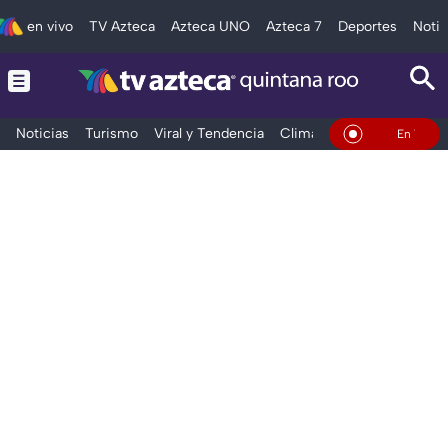
en vivo
TV Azteca
Azteca UNO
Azteca 7
Deportes
Notic
Noticias
Turismo
Viral y Tendencia
Clima
Tráfico
Deporte
En Vivo