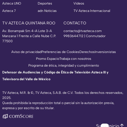
Azteca UNO
Deportes
Videos
Azteca 7
adn Noticias
TV Azteca Internacional
TV AZTECA QUINTANA ROO
CONTACTO
Av. Bonampak Sm 4-A Lote 3-A
contacto@tvazteca.com
Manzana 1 Frente a Calle Nube C.P.
9983644712 | Conmutador
77500
Aviso de privacidad
Preferencias de Cookies
Derechos
Inversionistas
Promo Espacio
Trabaja con nosotros
Programa de ética, integridad y cumplimiento
Defensor de Audiencias y Código de Ética de Televisión Azteca III y
Televisora del Valle de México
TV Azteca, M.R. & ©, TV Azteca, S.A.B. de C.V. Todos los derechos reservados,
2025.
Queda prohibida la reproducción total o parcial sin la autorización previa,
expresa y por escrito de su titular.
Subir inicio