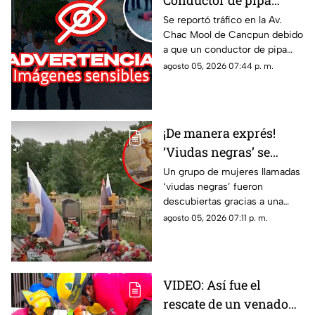
Conductor de pipa
atropella a un hombre
Se reportó tráfico en la Av.
Chac Mool de Cancpun debido
en Av. Chac Mool de
a que un conductor de pipa
Cancún; esto se sabe
atropelló a un hombre.
agosto 05, 2026 07:44 p. m.
Autoridades arribaron al lugar.
¡De manera exprés!
‘Viudas negras’ se
casan con soldados
Un grupo de mujeres llamadas
‘viudas negras’ fueron
para cobrar
descubiertas gracias a una
indemnizaciones
investigación que reveló que
agosto 05, 2026 07:11 p. m.
se casan con soldados para
cobrar indemnizaciones.
VIDEO: Así fue el
rescate de un venado