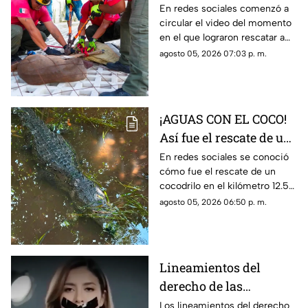
cola blanca en
En redes sociales comenzó a
circular el video del momento
Cozumel; quedó
en el que lograron rescatar a
atrapado en una malla
un venado cola blanca en
agosto 05, 2026 07:03 p. m.
ciclónica
Cozumel. El ejemplar estaba
atorado en una malla.
¡AGUAS CON EL COCO!
Así fue el rescate de un
cocodrilo en la Zona
En redes sociales se conoció
cómo fue el rescate de un
Hotelera de Cancún
cocodrilo en el kilómetro 12.5
de la Zona Hotelera de Cancún.
agosto 05, 2026 06:50 p. m.
Lineamientos del
derecho de las
audiencias: una
Los lineamientos del derecho