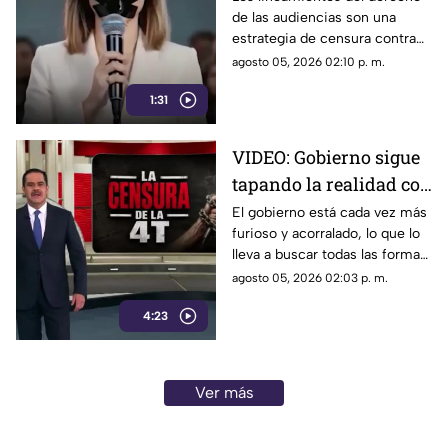
de las audiencias son una
estrategia de censura
estrategia de censura contra
contra la ciudadanía en
los ciudadanos. Buscan evitar
agosto 05, 2026 02:10 p. m.
México (VIDEO)
que los ciudadanos no se
1:31
enteren de lo que sucede. Así
están todos los gobernadores
morenistas y se reservan a
VIDEO: Gobierno sigue
quién contestarán.
tapando la realidad con
mentiras; busca la
El gobierno está cada vez más
furioso y acorralado, lo que lo
forma de callar a sus
lleva a buscar todas las formas
opositores
posibles de callar a sus
agosto 05, 2026 02:03 p. m.
opositores. Tapan la realidad
4:23
con mentiras, esconden
situaciones como los vínculos
del Rocha con el narco, las
extorsiones o el cobro de piso.
Ver más