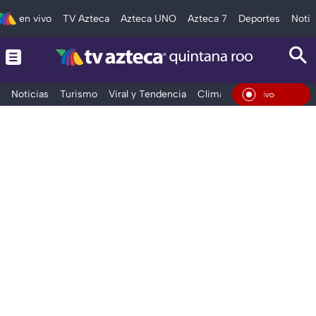
en vivo
TV Azteca
Azteca UNO
Azteca 7
Deportes
Notic
Noticias
Turismo
Viral y Tendencia
Clima
Tráfico
Deporte
En Vivo