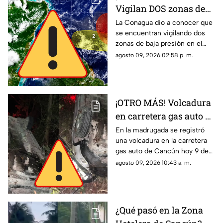
Vigilan DOS zonas de
baja presión con
La Conagua dio a conocer que
se encuentran vigilando dos
probabilidad de
zonas de baja presión en el
desarrollo ciclónico
Atlántico con probabilidad de
agosto 09, 2026 02:58 p. m.
desarrollo ciclónico. Esta es su
ubicación hoy, 9 de agosto.
¡OTRO MÁS! Volcadura
en carretera gas auto de
Cancún HOY; el
En la madrugada se registró
una volcadura en la carretera
conductor se dio a la
gas auto de Cancún hoy 9 de
fuga
agosto de 2026. El conductor
agosto 09, 2026 10:43 a. m.
se dio a la fuga.
¿Qué pasó en la Zona