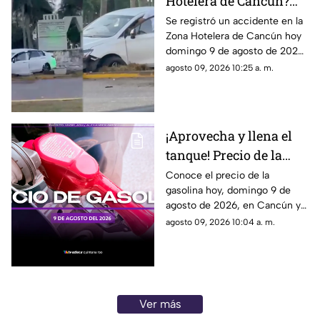
Hotelera de Cancún?
Accidente sorprende a
Se registró un accidente en la
Zona Hotelera de Cancún hoy
varios; un auto terminó
domingo 9 de agosto de 2026.
en el camellón del km 5
Un auto terminó en el
agosto 09, 2026 10:25 a. m.
camellón del Km. 5.
¡Aprovecha y llena el
tanque! Precio de la
gasolina HOY, domingo
Conoce el precio de la
gasolina hoy, domingo 9 de
9 de agosto de 2026, en
agosto de 2026, en Cancún y
Quintana Roo
el resto de Quintana Roo. Este
agosto 09, 2026 10:04 a. m.
es el costo del combustible en
el estado.
Ver más