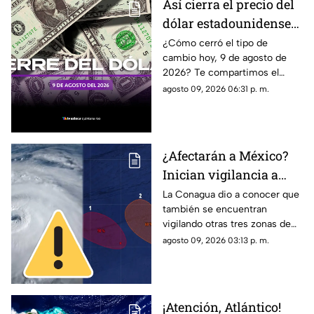
Así cierra el precio del
dólar estadounidense
HOY, domingo 9 de
¿Cómo cerró el tipo de
cambio hoy, 9 de agosto de
agosto de 2026, en
2026? Te compartimos el
Cancún
precio del dólar al cierre de
agosto 09, 2026 06:31 p. m.
hoy en Cancún, así como el
resto de las divisas.
¿Afectarán a México?
Inician vigilancia a
TRES zonas de baja
La Conagua dio a conocer que
también se encuentran
presión; podrían
vigilando otras tres zonas de
desarrollar su
baja presión en el océano
agosto 09, 2026 03:13 p. m.
potencial ciclónico
Pacífico. Te contamos si son
un riesgo para México.
¡Atención, Atlántico!