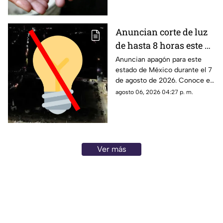
Anuncian corte de luz
de hasta 8 horas este 7
de agosto de 2026: ¿A
Anuncian apagón para este
estado de México durante el 7
qué hora inicia el
de agosto de 2026. Conoce el
apagón y quiénes se
horario y las colonias que se
agosto 06, 2026 04:27 p. m.
quedarán sin
verán afectadas con el corte
electricidad en México?
de luz.
Ver más