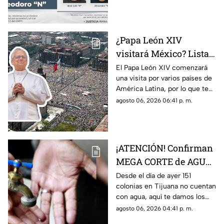
relacionadas con
‘narcoinvernaderos’
¿Papa León XIV
visitará México? Lista
COMPLETA de los
El Papa León XIV comenzará
una visita por varios países de
países de América
América Latina, por lo que te
Latina a los que llegará
compartimos la lista de cuáles
agosto 06, 2026 06:41 p. m.
son y si está México.
¡ATENCIÓN! Confirman
MEGA CORTE de AGUA
en más de 150 colonias,
Desde el día de ayer 151
colonias en Tijuana no cuentan
aquí la lista completa
con agua, aquí te damos los
detalles.
agosto 06, 2026 04:41 p. m.