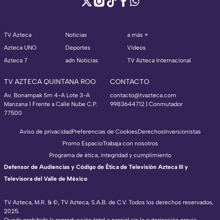
TV Azteca
Noticias
a más +
Azteca UNO
Deportes
Videos
Azteca 7
adn Noticias
TV Azteca Internacional
TV AZTECA QUINTANA ROO
CONTACTO
Av. Bonampak Sm 4-A Lote 3-A
contacto@tvazteca.com
Manzana 1 Frente a Calle Nube C.P.
9983644712 | Conmutador
77500
Aviso de privacidad
Preferencias de Cookies
Derechos
Inversionistas
Promo Espacio
Trabaja con nosotros
Programa de ética, integridad y cumplimiento
Defensor de Audiencias y Código de Ética de Televisión Azteca III y
Televisora del Valle de México
TV Azteca, M.R. & ©, TV Azteca, S.A.B. de C.V. Todos los derechos reservados,
2025.