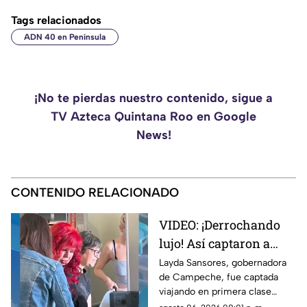
Tags relacionados
ADN 40 en Península
¡No te pierdas nuestro contenido, sigue a
TV Azteca Quintana Roo en Google
News!
CONTENIDO RELACIONADO
VIDEO: ¡Derrochando
lujo! Así captaron a
Layda Sansores
Layda Sansores, gobernadora
de Campeche, fue captada
viajando en primera
viajando en primera clase
clase a Madrid; iba con
rumbo a Madrid junto a su