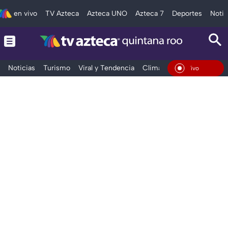
en vivo
TV Azteca
Azteca UNO
Azteca 7
Deportes
Notic
Noticias
Turismo
Viral y Tendencia
Clima
Tráfico
Deporte
En Vivo