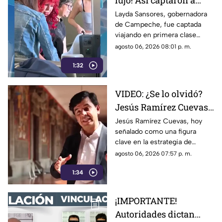
lujo! Así captaron a
Layda Sansores
Layda Sansores, gobernadora
de Campeche, fue captada
viajando en primera
viajando en primera clase
clase a Madrid; iba con
rumbo a Madrid junto a su
agosto 06, 2026 08:01 p. m.
su hermana titular del
hermana, quien se desempeña
DIF de Campeche
1:32
como directora del DIF estatal.
VIDEO: ¿Se lo olvidó?
Jesús Ramírez Cuevas,
figura clave en la
Jesús Ramírez Cuevas, hoy
señalado como una figura
estrategia de censura
clave en la estrategia de
del gobierno, criticaba
censura del gobierno, criticaba
agosto 06, 2026 07:57 p. m.
la publicidad para
en 2013 el uso de la publicidad
censurar a medios
1:34
oficial para censurar a los
medios de comunicación.
¡IMPORTANTE!
Autoridades dictan