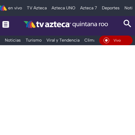
en vivo
TV Azteca
Azteca UNO
Azteca 7
Deportes
Notic
Noticias
Turismo
Viral y Tendencia
Clima
Tráfico
Deporte
En Vivo