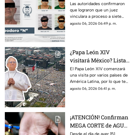
prisión preventiva
Las autoridades confirmaron
que lograron que un juez
para siete personas
vinculara a proceso a siete
relacionadas con
personas que están
agosto 06, 2026 06:49 p. m.
narcoinvernaderos
relacionadas con
‘narcoinvernaderos’
¿Papa León XIV
visitará México? Lista
COMPLETA de los
El Papa León XIV comenzará
una visita por varios países de
países de América
América Latina, por lo que te
Latina a los que llegará
compartimos la lista de cuáles
agosto 06, 2026 06:41 p. m.
son y si está México.
¡ATENCIÓN! Confirman
MEGA CORTE de AGUA
en más de 150 colonias,
Desde el día de ayer 151