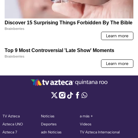
TV Azteca
Noticias
a más +
Azteca UNO
Deportes
Videos
Azteca 7
adn Noticias
TV Azteca Internacional