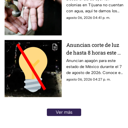
colonias en Tijuana no cuentan
aquí la lista completa
con agua, aquí te damos los
detalles.
agosto 06, 2026 04:41 p. m.
Anuncian corte de luz
de hasta 8 horas este 7
de agosto de 2026: ¿A
Anuncian apagón para este
estado de México durante el 7
qué hora inicia el
de agosto de 2026. Conoce el
apagón y quiénes se
horario y las colonias que se
agosto 06, 2026 04:27 p. m.
quedarán sin
verán afectadas con el corte
electricidad en México?
de luz.
Ver más