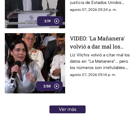
justicia de Estados Unidos
E.E.U.U contra
proceda contra presuntos
agosto 07, 2026 05:24 p. m.
narc0polít1c0s como
narcopolíticos con base en
Rocha Moya
2:19
testimonios de testigos
protegidos, un mecanismo
que mantiene bajo la mira a
VIDEO: 'La Mañanera'
Rocha Moya, Enrique Inzunza y
volvió a dar mal los
otros funcionarios morenistas.
datos: TV Azteca es el
Liz Vilchis volvió a citar mal los
datos en “La Mañanera”... pero
medio tradicional con
los números son irrefutables.
mayor alcance y
El estudio internacional de
agosto 07, 2026 05:14 p. m.
credibilidad de México
Reuters lo confirma: TV Azteca
2:58
es el medio tradicional con
mayor alcance y credibilidad
de México. Contra la
evidencia, nadie puede.
Ver más