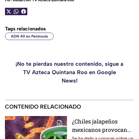
Por:
Redacción TV Azteca Quintana Roo
Tags relacionados
ADN 40 en Península
¡No te pierdas nuestro contenido, sigue a
TV Azteca Quintana Roo en Google
News!
CONTENIDO RELACIONADO
¿Chiles jalapeños
mexicanos provocan
brote de salmonela en
Se ha dado a conocer sobre un