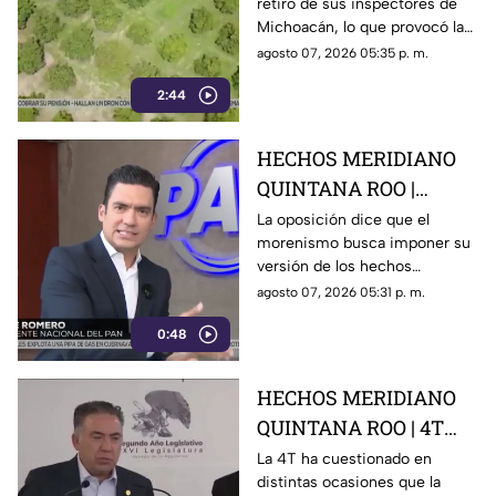
retiro de sus inspectores de
inspectores en
Michoacán, lo que provocó la
Michoacán y provocá
suspensión de las
agosto 07, 2026 05:35 p. m.
la suspensión de
exportaciones de aguacate y
exportaciones de
2:44
pérdidas millonarias.
aguacate
HECHOS MERIDIANO
QUINTANA ROO |
Oposición señala que el
La oposición dice que el
morenismo busca imponer su
morenismo quiere
versión de los hechos
imponer su versión de
mediante la censura, callar los
agosto 07, 2026 05:31 p. m.
los hechos usando la
señalamientos contra
censura
0:48
presuntos narcopolíticos de la
4T y presentar a la oposición
como la villana.
HECHOS MERIDIANO
QUINTANA ROO | 4T
sigue cuestionando los
La 4T ha cuestionado en
distintas ocasiones que la
señalamientos de