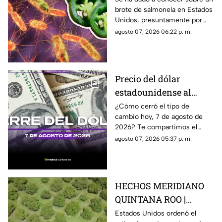
brote de salmonela en Estados
Estados Unidos? Esto
Unidos, presuntamente por
debes saber
chiles jalapeños mexicanos,
agosto 07, 2026 06:22 p. m.
autoridades ya realizan
investigación.
Precio del dólar
estadounidense al
CIERRE de HOY, viernes
¿Cómo cerró el tipo de
cambio hoy, 7 de agosto de
7 de agosto de 2026, en
2026? Te compartimos el
Cancún
precio del dólar al cierre de
agosto 07, 2026 05:37 p. m.
hoy en Cancún, así como el
resto de las divisas.
HECHOS MERIDIANO
QUINTANA ROO |
E.E.U.U retira a sus
Estados Unidos ordenó el