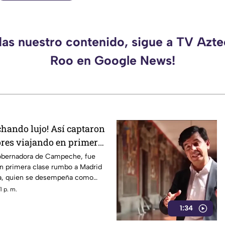
das nuestro contenido, sigue a TV Azt
Roo en Google News!
chando lujo! Así captaron
res viajando en primera
d; iba con su hermana
obernadora de Campeche, fue
en primera clase rumbo a Madrid
IF de Campeche
na, quien se desempeña como
tatal.
 p. m.
1:34