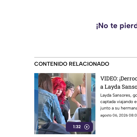
¡No te pier
CONTENIDO RELACIONADO
VIDEO: ¡Derro
a Layda Sanso
clase a Madri
Layda Sansores, g
captada viajando 
titular del D
junto a su herma
directora del DIF es
agosto 06, 2026 08:01
1:32