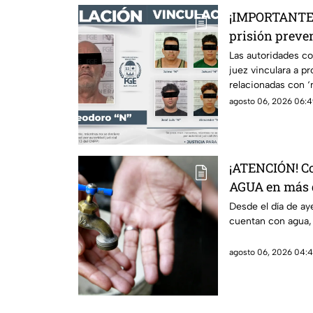
¡IMPORTANTE!
prisión preve
relacionadas 
Las autoridades c
juez vinculara a p
relacionadas con ‘
agosto 06, 2026 06:4
¡ATENCIÓN! C
AGUA en más d
lista completa
Desde el día de ay
cuentan con agua, 
agosto 06, 2026 04:41