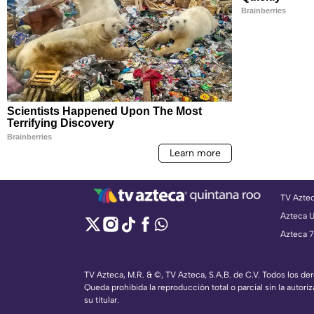
TV Azte
Azteca 
Azteca 7
TV Azteca, M.R. & ©, TV Azteca, S.A.B. de C.V. Todos los d
Queda prohibida la reproducción total o parcial sin la autoriz
su titular.