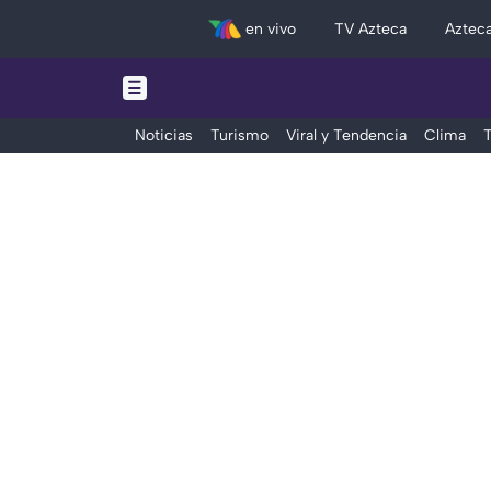
en vivo
TV Azteca
Aztec
Noticias
Turismo
Viral y Tendencia
Clima
T