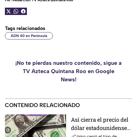
Por:
Redacción TV Azteca Quintana Roo
Tags relacionados
ADN 40 en Península
¡No te pierdas nuestro contenido, sigue a
TV Azteca Quintana Roo en Google
News!
CONTENIDO RELACIONADO
Así cierra el precio del
dólar estadounidense
HOY, domingo 9 de
¿Cómo cerró el tipo de