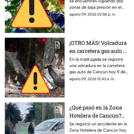
se encuentran vigilando dos
probabilidad de
zonas de baja presión en el
desarrollo ciclónico
Atlántico con probabilidad de
agosto 09, 2026 02:58 p. m.
desarrollo ciclónico. Esta es su
ubicación hoy, 9 de agosto.
¡OTRO MÁS! Volcadura
en carretera gas auto de
Cancún HOY; el
En la madrugada se registró
una volcadura en la carretera
conductor se dio a la
gas auto de Cancún hoy 9 de
fuga
agosto de 2026. El conductor
agosto 09, 2026 10:43 a. m.
se dio a la fuga.
¿Qué pasó en la Zona
Hotelera de Cancún?
Accidente sorprende a
Se registró un accidente en la
Zona Hotelera de Cancún hoy
varios; un auto terminó