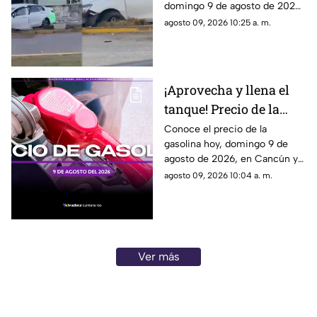
domingo 9 de agosto de 2026.
en el camellón del km 5
Un auto terminó en el
agosto 09, 2026 10:25 a. m.
camellón del Km. 5.
¡Aprovecha y llena el
tanque! Precio de la
gasolina HOY, domingo
Conoce el precio de la
gasolina hoy, domingo 9 de
9 de agosto de 2026, en
agosto de 2026, en Cancún y
Quintana Roo
el resto de Quintana Roo. Este
agosto 09, 2026 10:04 a. m.
es el costo del combustible en
el estado.
Ver más