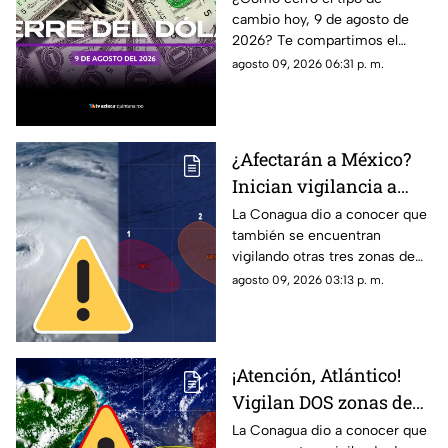
cambio hoy, 9 de agosto de
agosto de 2026, en
2026? Te compartimos el
Cancún
precio del dólar al cierre de
agosto 09, 2026 06:31 p. m.
hoy en Cancún, así como el
resto de las divisas.
¿Afectarán a México?
Inician vigilancia a
TRES zonas de baja
La Conagua dio a conocer que
también se encuentran
presión; podrían
vigilando otras tres zonas de
desarrollar su
baja presión en el océano
agosto 09, 2026 03:13 p. m.
potencial ciclónico
Pacífico. Te contamos si son
un riesgo para México.
¡Atención, Atlántico!
Vigilan DOS zonas de
baja presión con
La Conagua dio a conocer que