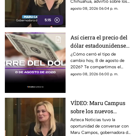
Chihuahua, advirtió sobre los
propuestos por el
riesgos que podrían
agosto 08, 2026 06:04 p. m.
Gobierno
representar los nuevos
5:15
lineamientos para los derechos
de las audiencias y la libertad
de expresión. Señaló que estas
Así cierra el precio del
disposiciones podrían
dólar estadounidense
utilizarse para sancionar a
medios y periodistas críticos,
HOY, sábado 8 de
¿Cómo cerró el tipo de
además de abrir la puerta a
cambio hoy, 8 de agosto de
agosto de 2026, en
que el poder determine qué
2026? Te compartimos el
Cancún
contenidos son información,
precio del dólar al cierre de
agosto 08, 2026 06:00 p. m.
opinión o motivo de sanción.
hoy en Cancún, así como el
resto de las divisas.
VÍDEO: Maru Campus
sobre los nuevos
lineamientos y señala
Azteca Noticias tuvo la
oportunidad de conversar con
que son un riesgo para
Maru Campos, gobernadora de
la libertad de expresión