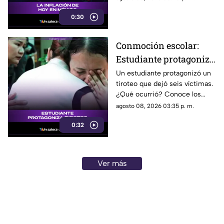
podría impactar a tu bolsillo.
0:30
Conmoción escolar:
Estudiante protagoniza
t1r0t30 con seis
Un estudiante protagonizó un
tiroteo que dejó seis víctimas.
víctimas
¿Qué ocurrió? Conoce los
detalles de esta tragedia.
agosto 08, 2026 03:35 p. m.
0:32
Ver más