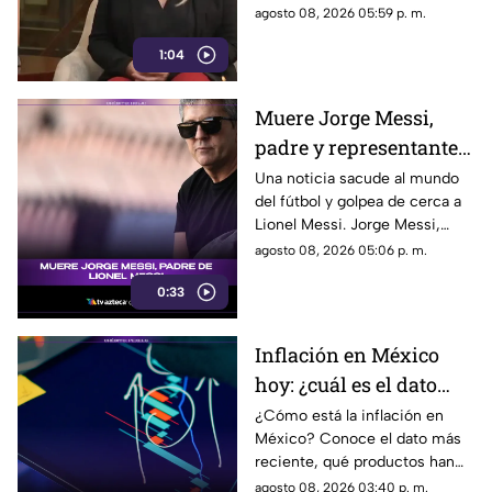
Chihuahua, quien habló sobre
agosto 08, 2026 05:59 p. m.
los nuevos lineamientos que,
1:04
de acuerdo con su postura,
podrían representar un riesgo
para la libertad de expresión y
Muere Jorge Messi,
convertirse en una forma de
padre y representante
censura impulsada desde el
Gobierno Federal.
de Lionel Messi
Una noticia sacude al mundo
del fútbol y golpea de cerca a
Lionel Messi. Jorge Messi,
padre y representante del astro
agosto 08, 2026 05:06 p. m.
argentino, ha fallecido. Conoce
0:33
los detalles tras la noticia.
Inflación en México
hoy: ¿cuál es el dato
actual?
¿Cómo está la inflación en
México? Conoce el dato más
reciente, qué productos han
subido de precio y cómo
agosto 08, 2026 03:40 p. m.