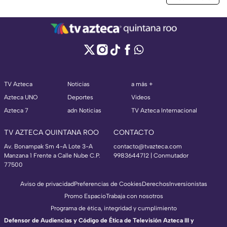
TV Azteca
Noticias
a más +
Azteca UNO
Deportes
Videos
Azteca 7
adn Noticias
TV Azteca Internacional
TV AZTECA QUINTANA ROO
CONTACTO
Av. Bonampak Sm 4-A Lote 3-A
contacto@tvazteca.com
Manzana 1 Frente a Calle Nube C.P.
9983644712 | Conmutador
77500
Aviso de privacidad
Preferencias de Cookies
Derechos
Inversionistas
Promo Espacio
Trabaja con nosotros
Programa de ética, integridad y cumplimiento
Defensor de Audiencias y Código de Ética de Televisión Azteca III y