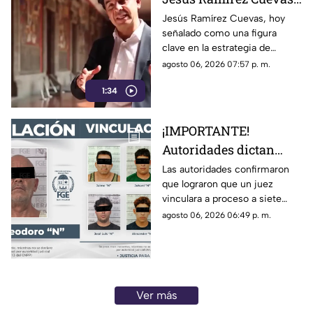
figura clave en la
Jesús Ramírez Cuevas, hoy
señalado como una figura
estrategia de censura
clave en la estrategia de
del gobierno, criticaba
censura del gobierno, criticaba
agosto 06, 2026 07:57 p. m.
la publicidad para
en 2013 el uso de la publicidad
censurar a medios
1:34
oficial para censurar a los
medios de comunicación.
¡IMPORTANTE!
Autoridades dictan
prisión preventiva
Las autoridades confirmaron
que lograron que un juez
para siete personas
vinculara a proceso a siete
relacionadas con
personas que están
agosto 06, 2026 06:49 p. m.
narcoinvernaderos
relacionadas con
‘narcoinvernaderos’
Ver más