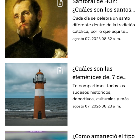
Santoral de HOY:
¿Cuáles son los santos
que se celebran este
Cada día se celebra un santo
diferente dentro de la tradición
viernes 7 de agosto de
católica, por lo que aquí te
2026?
compartimos el santoral
agosto 07, 2026 08:32 a. m.
completo de hoy, viernes 7 de
agosto.
¿Cuáles son las
efemérides del 7 de
agosto? Esto se celebra
Te compartimos todos los
sucesos históricos,
un día como hoy en
deportivos, culturales y más
México y el mundo
que marcaron las efemérides
agosto 07, 2026 08:23 a. m.
del 7 de agosto; se celebra el
Día Mundial de los Faros.
¿Cómo amaneció el tipo