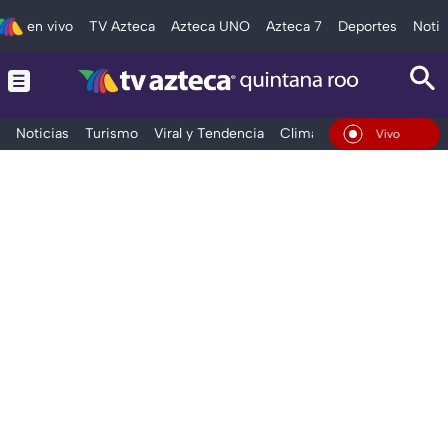
en vivo
TV Azteca
Azteca UNO
Azteca 7
Deportes
Notic
Noticias
Turismo
Viral y Tendencia
Clima
Tráfico
Deporte
En Vivo