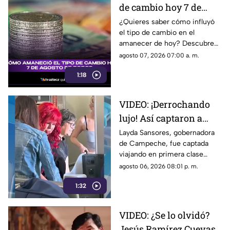
de cambio hoy 7 de
agosto de 2026?
¿Quieres saber cómo influyó
el tipo de cambio en el
amanecer de hoy? Descubre
los detalles de esta noticia que
agosto 07, 2026 07:00 a. m.
impacta en el valor del dólar y
1:18
el peso.
VIDEO: ¡Derrochando
lujo! Así captaron a
Layda Sansores
Layda Sansores, gobernadora
de Campeche, fue captada
viajando en primera
viajando en primera clase
clase a Madrid; iba con
rumbo a Madrid junto a su
agosto 06, 2026 08:01 p. m.
su hermana titular del
hermana, quien se desempeña
DIF de Campeche
1:32
como directora del DIF estatal.
VIDEO: ¿Se lo olvidó?
Jesús Ramírez Cuevas,