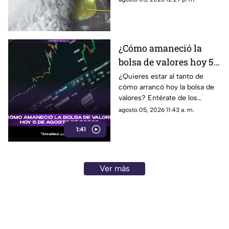
ciclónico en el Pacífico. Aquí
su ubicación.
¿Cómo amaneció la
bolsa de valores hoy 5
de agosto de 2026?
¿Quieres estar al tanto de
cómo arrancó hoy la bolsa de
valores? Entérate de los
detalles de este 5 de agosto
agosto 05, 2026 11:43 a. m.
de 2026. ¡No te lo pierdas!
1:41
Ver más