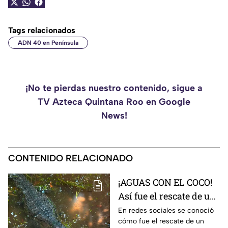
Tags relacionados
ADN 40 en Península
¡No te pierdas nuestro contenido, sigue a
TV Azteca Quintana Roo en Google
News!
CONTENIDO RELACIONADO
¡AGUAS CON EL COCO!
Así fue el rescate de un
cocodrilo en la Zona
En redes sociales se conoció
cómo fue el rescate de un
Hotelera de Cancún