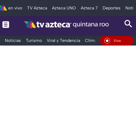
en vivo
TV Azteca
Azteca UNO
Azteca 7
Deportes
Notic
Noticias
Turismo
Viral y Tendencia
Clima
Tráfico
Deporte
En Vivo