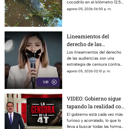
cocodrilo en el kilómetro 12.5
de la Zona Hotelera de Cancún.
agosto 05, 2026 06:50 p. m.
Lineamientos del
derecho de las
audiencias: una
Los lineamientos del derecho
de las audiencias son una
estrategia de censura
estrategia de censura contra
contra la ciudadanía en
los ciudadanos. Buscan evitar
agosto 05, 2026 02:10 p. m.
México (VIDEO)
que los ciudadanos no se
1:31
enteren de lo que sucede. Así
están todos los gobernadores
morenistas y se reservan a
VIDEO: Gobierno sigue
quién contestarán.
tapando la realidad con
mentiras; busca la
El gobierno está cada vez más
furioso y acorralado, lo que lo
forma de callar a sus
lleva a buscar todas las formas