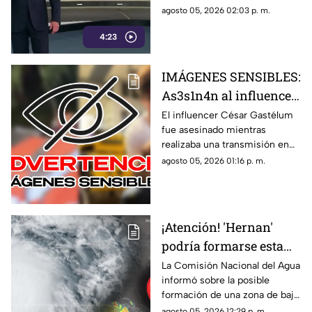
opositores
posibles de callar a sus
agosto 05, 2026 02:03 p. m.
opositores. Tapan la realidad
4:23
con mentiras, esconden
situaciones como los vínculos
del Rocha con el narco, las
IMÁGENES SENSIBLES:
extorsiones o el cobro de piso.
As3s1n4n al influencer
César Gastélum
El influencer César Gastélum
fue asesinado mientras
mientras realizaba una
realizaba una transmisión en
transmisión en vivo;
vivo en sus redes sociales.
agosto 05, 2026 01:16 p. m.
esto se sabe
Esto es lo que se sabe sobre lo
ocurrido.
¡Atención! 'Hernan'
podría formarse esta
semana; ¿cuál es la
La Comisión Nacional del Agua
informó sobre la posible
ubicación del potencial
formación de una zona de baja
ciclón tropical?
presión con potencial
agosto 05, 2026 12:29 p. m.