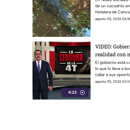
de un cocodrilo en
Hotelera de Cancú
agosto 05, 2026 06:5
VIDEO: Gobier
realidad con 
de callar a su
El gobierno está c
lo que lo lleva a b
callar a sus oposit
mentiras, esconde
agosto 05, 2026 02:0
del Rocha con el n
4:23
de piso.