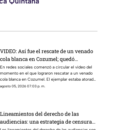
eca Quintana
VIDEO: Así fue el rescate de un venado
cola blanca en Cozumel; quedó
atrapado en una malla ciclónica
En redes sociales comenzó a circular el video del
momento en el que lograron rescatar a un venado
cola blanca en Cozumel. El ejemplar estaba atorado
en una malla.
agosto 05, 2026 07:03 p. m.
Lineamientos del derecho de las
audiencias: una estrategia de censura
contra la ciudadanía en México (VIDEO)
Los lineamientos del derecho de las audiencias son