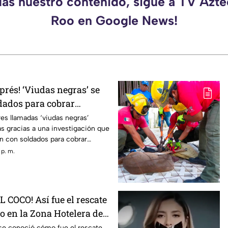
das nuestro contenido, sigue a TV Azt
Roo en Google News!
rés! ‘Viudas negras’ se
dados para cobrar
nes
es llamadas ‘viudas negras’
s gracias a una investigación que
n con soldados para cobrar
 p. m.
 COCO! Así fue el rescate
o en la Zona Hotelera de
 se conoció cómo fue el rescate