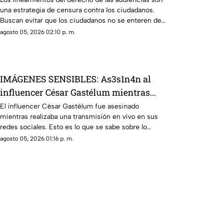
una estrategia de censura contra los ciudadanos.
Buscan evitar que los ciudadanos no se enteren de
lo que sucede. Así están todos los gobernadores
agosto 05, 2026 02:10 p. m.
morenistas y se reservan a quién contestarán.
IMÁGENES SENSIBLES: As3s1n4n al
influencer César Gastélum mientras
realizaba una transmisión en vivo; esto
El influencer César Gastélum fue asesinado
mientras realizaba una transmisión en vivo en sus
se sabe
redes sociales. Esto es lo que se sabe sobre lo
ocurrido.
agosto 05, 2026 01:16 p. m.