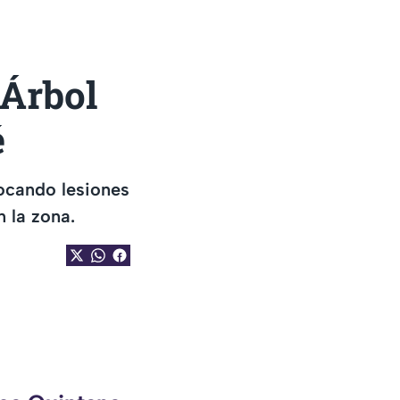
Árbol
é
ocando lesiones
 la zona.