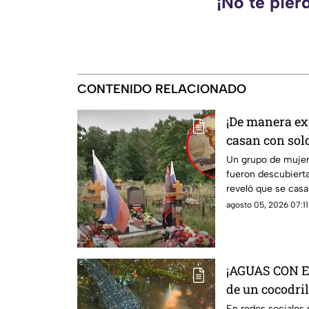
¡No te pier
CONTENIDO RELACIONADO
¡De manera exp
casan con sol
indemnizacio
Un grupo de mujer
fueron descubierta
reveló que se casa
indemnizaciones.
agosto 05, 2026 07:11
¡AGUAS CON EL
de un cocodril
Cancún
En redes sociales