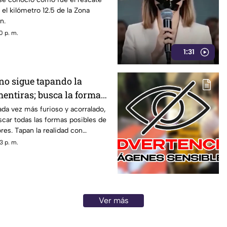
 el kilómetro 12.5 de la Zona
n.
0 p. m.
1:31
no sigue tapando la
mentiras; busca la forma
s opositores
ada vez más furioso y acorralado,
uscar todas las formas posibles de
ores. Tapan la realidad con
n situaciones como los vínculos
3 p. m.
arco, las extorsiones o el cobro
Ver más