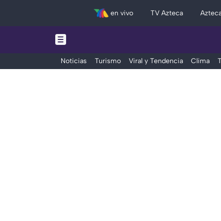
en vivo
TV Azteca
Aztec
Noticias
Turismo
Viral y Tendencia
Clima
T