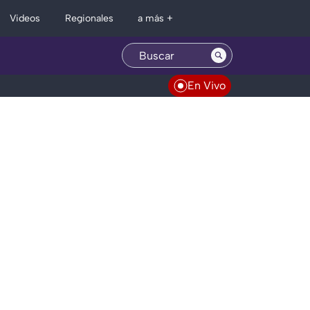
Regionales
Videos
a más +
En Vivo