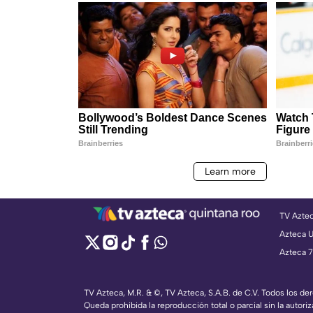
TV Azte
Azteca 
Azteca 7
TV Azteca, M.R. & ©, TV Azteca, S.A.B. de C.V. Todos los d
Queda prohibida la reproducción total o parcial sin la autoriz