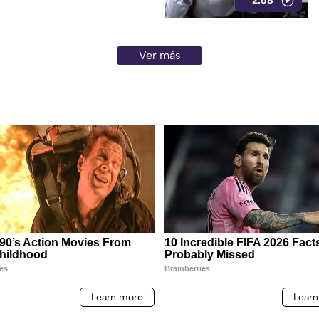
2:58
ncionarios morenistas.
Ver más