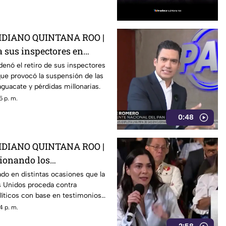
DIANO QUINTANA ROO |
 a sus inspectores en
rovocá la suspensión de
enó el retiro de sus inspectores
ue provocó la suspensión de las
 de aguacate
guacate y pérdidas millonarias.
5 p. m.
0:48
DIANO QUINTANA ROO |
tionando los
 de E.E.U.U contra
do en distintas ocasiones que la
s Unidos proceda contra
0s como Rocha Moya
líticos con base en testimonios
gidos, un mecanismo que
4 p. m.
mira a Rocha Moya, Enrique