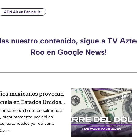
ADN 40 en Península
das nuestro contenido, sigue a TV Azt
Roo en Google News!
eños mexicanos provocan
onela en Estados Unidos?
ber
cer sobre un brote de salmonela
, presuntamente por chiles
s, autoridades ya realizan
2 p. m.