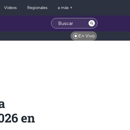
Regionales
Videos
a más +
En Vivo
a
026 en