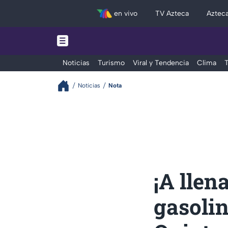
en vivo
TV Azteca
Aztec
Noticias
Turismo
Viral y Tendencia
Clima
T
Noticias
Nota
¡A llen
gasolin