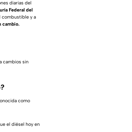
nes diarias del
ría Federal del
l combustible y a
n cambio.
 a cambios sin
o?
conocida como
ue el diésel hoy en