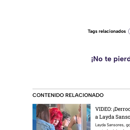
Tags relacionados
¡No te pier
CONTENIDO RELACIONADO
VIDEO: ¡Derro
a Layda Sanso
clase a Madri
Layda Sansores, g