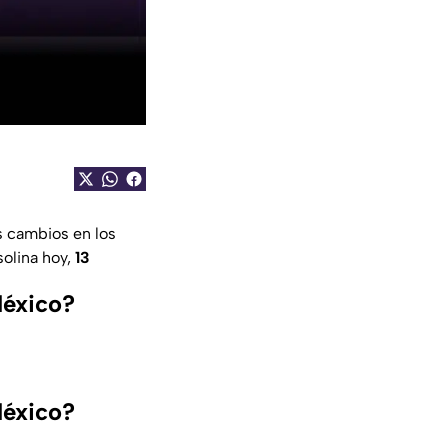
s cambios en los
solina hoy,
13
México?
México?