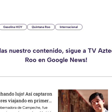
Gasolina HOY
Quintana Roo
Internacional
das nuestro contenido, sigue a TV Azt
Roo en Google News!
chando lujo! Así captaron
res viajando en primera
d; iba con su hermana
obernadora de Campeche, fue