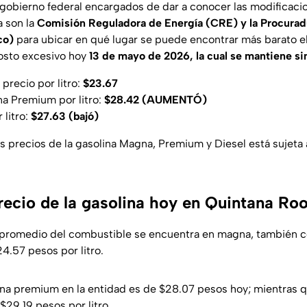
gobierno federal encargados de dar a conocer las modificacio
a son la
Comisión Reguladora de Energía (CRE) y la Procuradu
co)
para ubicar en qué lugar se puede encontrar más barato e
costo excesivo hoy
13 de mayo de 2026, la cual se mantiene si
precio por litro:
$23.67
na Premium por litro:
$28.42 (AUMENTÓ)
 litro:
$27.63 (bajó)
os precios de la gasolina Magna, Premium y Diesel está sujeta
precio de la gasolina hoy en Quintana Ro
 promedio del combustible se encuentra en magna, también 
24.57 pesos por litro.
lina premium en la entidad es de $28.07 pesos hoy; mientras q
$29.19 pesos por litro.