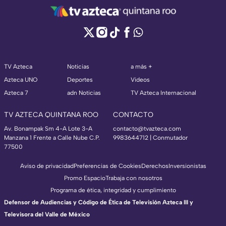
TV Azteca
Noticias
a más +
Azteca UNO
Deportes
Videos
Azteca 7
adn Noticias
TV Azteca Internacional
TV AZTECA QUINTANA ROO
CONTACTO
Av. Bonampak Sm 4-A Lote 3-A
contacto@tvazteca.com
Manzana 1 Frente a Calle Nube C.P.
9983644712 | Conmutador
77500
Aviso de privacidad
Preferencias de Cookies
Derechos
Inversionistas
Promo Espacio
Trabaja con nosotros
Programa de ética, integridad y cumplimiento
Defensor de Audiencias y Código de Ética de Televisión Azteca III y
Televisora del Valle de México