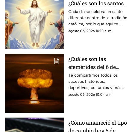
¿Cuáles son los santos
que se celebran este
Cada día se celebra un santo
diferente dentro de la tradición
jueves 6 de agosto de
católica, por lo que aquí te
2026?
compartimos el santoral
agosto 06, 2026 10:10 a. m.
completo de hoy, jueves 6 de
agosto.
¿Cuáles son las
efemérides del 6 de
agosto? Conoce lo que
Te compartimos todos los
sucesos históricos,
se celebra un día como
deportivos, culturales y más
hoy en México y el
que marcaron las efemérides
agosto 06, 2026 10:04 a. m.
mundo
del 6 de agosto. Se lanzó la
primera bomba atómica sobre
Hiroshima.
¿Cómo amaneció el tipo
de cambio hoy 6 de