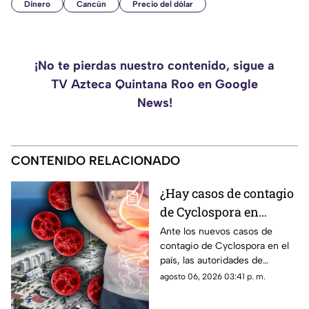
Dinero
Cancún
Precio del dólar
¡No te pierdas nuestro contenido, sigue a
TV Azteca Quintana Roo en Google
News!
CONTENIDO RELACIONADO
¿Hay casos de contagio
de Cyclospora en
Quintana Roo? Esto
Ante los nuevos casos de
contagio de Cyclospora en el
dicen las autoridades
país, las autoridades de
sobre los turistas
Quintana Roo informaron
agosto 06, 2026 03:41 p. m.
contagiados de
sobre las medidas que se
ciclosporiasis
están tomando en el estado.