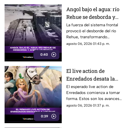
historia de Pennywise.
Angol bajo el agua: río
Rehue se desborda y
anega viviendas
La fuerza del sistema frontal
provocó el desborde del río
Rehue, transformando
distintos sectores de Angol en
agosto 06, 2026 01:43 p. m.
zonas inundadas. Esto fue lo
0:40
que paso:
El live action de
Enredados desata la
emoción entre los
El esperado live action de
Enredados comienza a tomar
seguidores: los
forma. Estos son los avances
primeros avances son
que ya generan conversación.
agosto 06, 2026 01:37 p. m.
estos
0:39