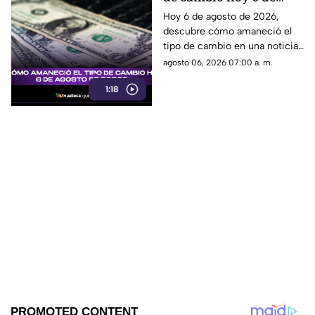
agosto de 2026?
Hoy 6 de agosto de 2026,
descubre cómo amaneció el
tipo de cambio en una noticia
que impactará tus finanzas.
agosto 06, 2026 07:00 a. m.
¡No te la pierdas!
1:18