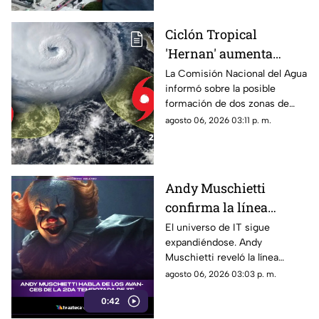
Ciclón Tropical
'Hernan' aumenta
probabilidad de
La Comisión Nacional del Agua
informó sobre la posible
formación: Vigilan dos
formación de dos zonas de
zonas de baja presión
baja presión con potencial
agosto 06, 2026 03:11 p. m.
con probablidad de
ciclónico en el Pacífico. Aquí
desarrollo ciclónico
su ubicación.
Andy Muschietti
confirma la línea
temporal de la segunda
El universo de IT sigue
expandiéndose. Andy
temporada de 'IT'
Muschietti reveló la línea
temporal que seguirá la
agosto 06, 2026 03:03 p. m.
segunda temporada, una
0:42
decisión que podría cambiar la
forma en que conocemos la