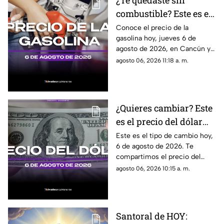
¿Te quedaste sin
combustible? Este es el
precio de la gasolina en
Conoce el precio de la
gasolina hoy, jueves 6 de
Quintana Roo HOY,
agosto de 2026, en Cancún y
jueves 6 de agosto de
el resto de Quintana Roo. Este
agosto 06, 2026 11:18 a. m.
2026
es el costo del combustible en
el estado.
¿Quieres cambiar? Este
es el precio del dólar
estadounidense HOY, 6
Este es el tipo de cambio hoy,
6 de agosto de 2026. Te
de agosto de 2026 en
compartimos el precio del
Cancún
dólar hoy en Cancún, así como
agosto 06, 2026 10:15 a. m.
el resto de las divisas en
México.
Santoral de HOY: