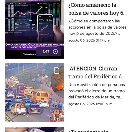
¿Cómo amaneció la
bolsa de valores hoy 6
de agosto de 2026?
¿Cómo se comportaron las
acciones en la bolsa de valores
hoy 6 de agosto de 2026?
Encuentra todos los detalles
agosto 06, 2026 01:17 p. m.
sobre la apertura del mercado.
1:47
¡ATENCIÓN! Cierran
tramo del Periférico de
Mérida; esta la razón y
Una movilización de personas
provocó el cierre de un tramo
las vías alternas
del Periférico de Mérida, te
contamos la razón y cuáles son
agosto 06, 2026 12:00 p. m.
las vías alternas.