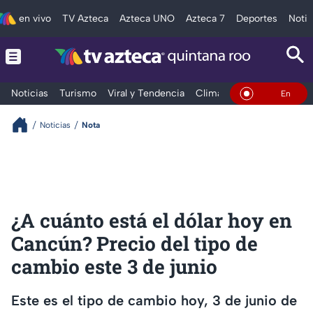
en vivo
TV Azteca
Azteca UNO
Azteca 7
Deportes
Notic
Noticias
Turismo
Viral y Tendencia
Clima
Tráfico
Deporte
En Vivo
Noticias
Nota
¿A cuánto está el dólar hoy en
Cancún? Precio del tipo de
cambio este 3 de junio
Este es el tipo de cambio hoy, 3 de junio de