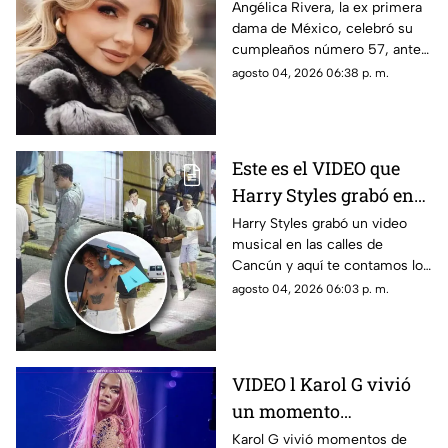
Gaviota", uno de los
Angélica Rivera, la ex primera
dama de México, celebró su
mensajes a la ex
cumpleaños número 57, ante
primera dama
esto las muestras de cariño no
agosto 04, 2026 06:38 p. m.
esperaron
Este es el VIDEO que
Harry Styles grabó en
Cancún: ¿En qué zonas
Harry Styles grabó un video
musical en las calles de
de Quintana Roo filmó
Cancún y aquí te contamos los
el cantante el videoclip
detalles de la grabación, así
agosto 04, 2026 06:03 p. m.
de ‘Lights Up’?
como las zonas en donde filmó
el cantante.
VIDEO l Karol G vivió
un momento
angustiante durante
Karol G vivió momentos de