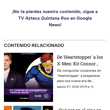
¡No te pierdas nuestro contenido, sigue a
TV Azteca Quintana Roo en Google
News!
CONTENIDO RELACIONADO
De 'Heartstopper' a los
X-Men: Kit Connor
podría llegar al
De conquistar corazones en
‘Heartstopper’ a prepararse
universo Marvel como
para una nueva era de
Cíclope
superhéroes. Kit Connor
agosto 07, 2026 05:19 p. m.
estaría en la mira de Marvel
0:30
Studios para interpretar a
Cíclope en la próxima película
de los X-Men.