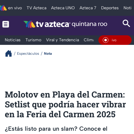
en vivo
TV Azteca
Azteca UNO
Azteca 7
Deportes
Notic
Noticias
Turismo
Viral y Tendencia
Clima
Tráfico
Deporte
En Vi
Espectáculos
Nota
Molotov en Playa del Carmen:
Setlist que podría hacer vibrar
en la Feria del Carmen 2025
¿Estás listo para un slam? Conoce el