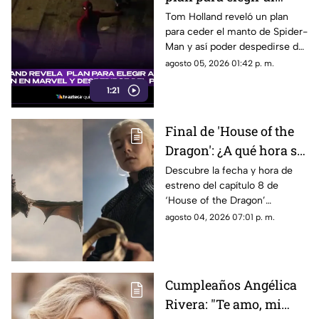
próximo Spider-Man
Tom Holland reveló un plan
para ceder el manto de Spider-
en Marvel y despedirse
Man y así poder despedirse del
del personaje
personaje. Aquí te
agosto 05, 2026 01:42 p. m.
compartimos todos los
1:21
detalles.
Final de 'House of the
Dragon': ¿A qué hora se
estrena el ÚLTIMO
Descubre la fecha y hora de
estreno del capítulo 8 de
capítulo de la
‘House of the Dragon’
temporada 3 de La Casa
temporada 3 en México. Todos
agosto 04, 2026 07:01 p. m.
del Dragón en México?
los detalles del final de la serie.
Cumpleaños Angélica
Rivera: "Te amo, mi