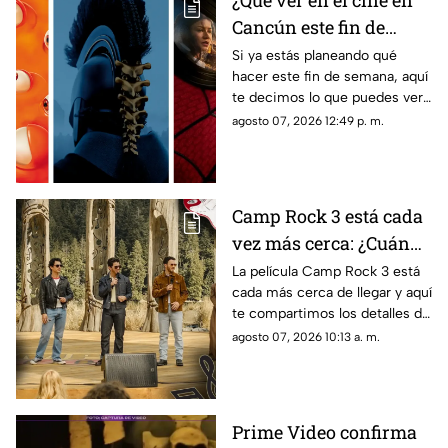
¿Qué ver en el cine en
Cancún este fin de
semana del 7 al 9 de
Si ya estás planeando qué
hacer este fin de semana, aquí
agosto de 2026?
te decimos lo que puedes ver
Cartelera y
en el cine en Cancún del 7 al 9
agosto 07, 2026 12:49 p. m.
recomendaciones de
de agosto de 2026. Conoce los
películas
detalles.
Camp Rock 3 está cada
vez más cerca: ¿Cuándo
y en dónde se estrenará
La película Camp Rock 3 está
cada más cerca de llegar y aquí
la nueva película de los
te compartimos los detalles de
Jonas Brothers?
cuándo y dónde se estrenará la
agosto 07, 2026 10:13 a. m.
nueva cinta de los Jonas
Brothers.
Prime Video confirma