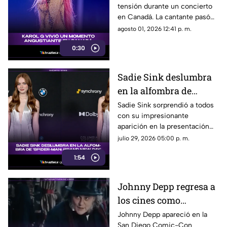
tensión durante un concierto
una presentación en
en Canadá. La cantante pasó
Canadá
un gran susto en plena
agosto 01, 2026 12:41 p. m.
presentación y el incidente
0:30
quedó captado en video. Te
contamos qué fue lo que
ocurrió.
Sadie Sink deslumbra
en la alfombra de
'Spider-Man: Brand
Sadie Sink sorprendió a todos
con su impresionante
New Day'
aparición en la presentación
de ‘Spider-Man: Brand New
julio 29, 2026 05:00 p. m.
Day’. Su look, presencia y
1:54
estilo se robaron todas las
miradas.
Johnny Depp regresa a
los cines como
Ebenezer Scrooge en
Johnny Depp apareció en la
San Diego Comic-Con