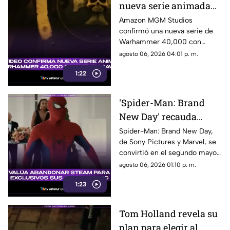
nueva serie animada
de Warhammer 40,000
Amazon MGM Studios
confirmó una nueva serie de
con Henry Cavill
Warhammer 40,000 con
Henry Cavill como productor
agosto 06, 2026 04:01 p. m.
ejecutivo. Aquí los detalles.
1:22
'Spider-Man: Brand
New Day' recauda
millones de dólares y
Spider-Man: Brand New Day,
de Sony Pictures y Marvel, se
es el segundo mejor
convirtió en el segundo mayor
debut de la historia
estreno de fin de semana. Aquí
agosto 06, 2026 01:10 p. m.
todos los detalles.
1:23
Tom Holland revela su
plan para elegir al