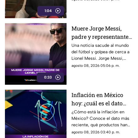
los nuevos lineamientos que,
1:04
de acuerdo con su postura,
podrían representar un riesgo
para la libertad de expresión y
Muere Jorge Messi,
convertirse en una forma de
padre y representante
censura impulsada desde el
Gobierno Federal.
de Lionel Messi
Una noticia sacude al mundo
del fútbol y golpea de cerca a
Lionel Messi. Jorge Messi,
padre y representante del astro
agosto 08, 2026 05:06 p. m.
argentino, ha fallecido. Conoce
0:33
los detalles tras la noticia.
Inflación en México
hoy: ¿cuál es el dato
actual?
¿Cómo está la inflación en
México? Conoce el dato más
reciente, qué productos han
subido de precio y cómo
agosto 08, 2026 03:40 p. m.
podría impactar a tu bolsillo.