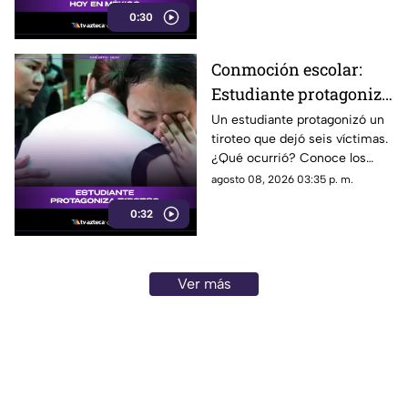
0:30
Conmoción escolar:
Estudiante protagoniza
t1r0t30 con seis
Un estudiante protagonizó un
tiroteo que dejó seis víctimas.
víctimas
¿Qué ocurrió? Conoce los
detalles de esta tragedia.
agosto 08, 2026 03:35 p. m.
0:32
Ver más