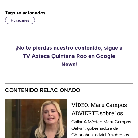
Tags relacionados
Huracanes
¡No te pierdas nuestro contenido, sigue a
TV Azteca Quintana Roo en Google
News!
CONTENIDO RELACIONADO
VÍDEO: Maru Campos
ADVIERTE sobre los
RIESGOS de los nuevos
Callar A México Maru Campos
Galván, gobernadora de
lineamientos
Chihuahua, advirtió sobre los