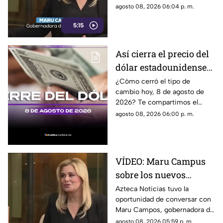
propuestos por el
riesgos que podrían
agosto 08, 2026 06:04 p. m.
Gobierno
representar los nuevos
5:15
lineamientos para los derechos
de las audiencias y la libertad
de expresión. Señaló que estas
Así cierra el precio del
disposiciones podrían
dólar estadounidense
utilizarse para sancionar a
medios y periodistas críticos,
HOY, sábado 8 de
¿Cómo cerró el tipo de
además de abrir la puerta a
cambio hoy, 8 de agosto de
agosto de 2026, en
que el poder determine qué
2026? Te compartimos el
Cancún
contenidos son información,
precio del dólar al cierre de
agosto 08, 2026 06:00 p. m.
opinión o motivo de sanción.
hoy en Cancún, así como el
resto de las divisas.
VÍDEO: Maru Campus
sobre los nuevos
lineamientos y señala
Azteca Noticias tuvo la
oportunidad de conversar con
que son un riesgo para
Maru Campos, gobernadora de
la libertad de expresión
Chihuahua, quien habló sobre
agosto 08, 2026 05:59 p. m.