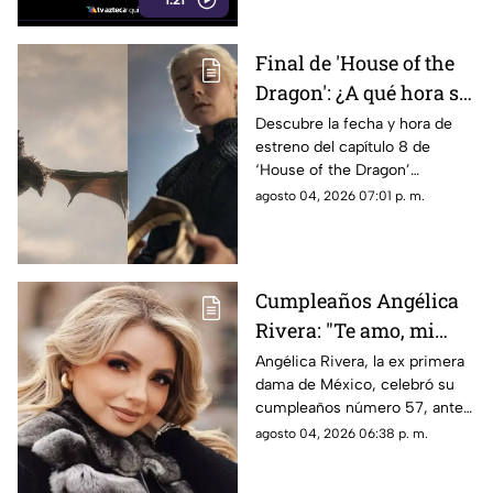
detalles.
Final de 'House of the
Dragon': ¿A qué hora se
estrena el ÚLTIMO
Descubre la fecha y hora de
estreno del capítulo 8 de
capítulo de la
‘House of the Dragon’
temporada 3 de La Casa
temporada 3 en México. Todos
agosto 04, 2026 07:01 p. m.
del Dragón en México?
los detalles del final de la serie.
Cumpleaños Angélica
Rivera: "Te amo, mi
Gaviota", uno de los
Angélica Rivera, la ex primera
dama de México, celebró su
mensajes a la ex
cumpleaños número 57, ante
primera dama
esto las muestras de cariño no
agosto 04, 2026 06:38 p. m.
esperaron