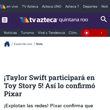
en vivo
TV Azteca
Azteca UNO
Azteca 7
Deportes
Notic
Noticias
Turismo
Viral y Tendencia
Clima
Tráfico
Deporte
En Vivo
Espectáculos
Nota
¡Taylor Swift participará en
Toy Story 5! Así lo confirmó
Pixar
¡Explotan las redes! Pixar confirma que