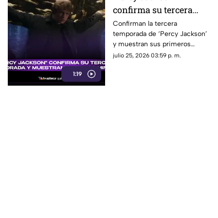
confirma su tercera
temporada y muestra
Confirman la tercera
temporada de ‘Percy Jackson’
sus primeros minutos:
y muestran sus primeros
¿Cuándo se estrena?
minutos. Fecha de estreno y
julio 25, 2026 03:59 p. m.
todo lo que debes saber.
1:19