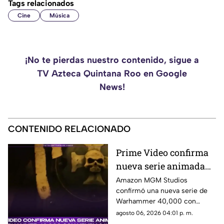
Tags relacionados
Cine
Música
¡No te pierdas nuestro contenido, sigue a
TV Azteca Quintana Roo en Google
News!
CONTENIDO RELACIONADO
Prime Video confirma
nueva serie animada
de Warhammer 40,000
Amazon MGM Studios
confirmó una nueva serie de
con Henry Cavill
Warhammer 40,000 con
Henry Cavill como productor
agosto 06, 2026 04:01 p. m.
ejecutivo. Aquí los detalles.