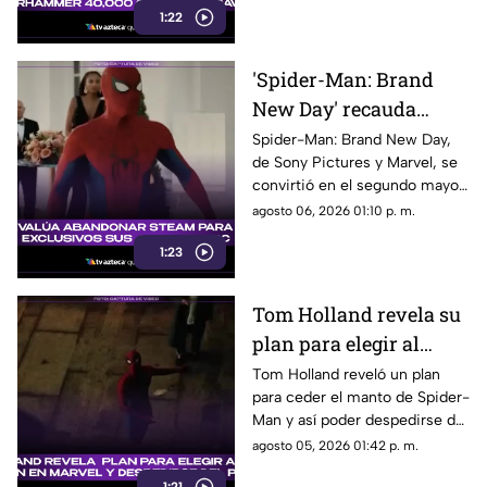
1:22
'Spider-Man: Brand
New Day' recauda
millones de dólares y
Spider-Man: Brand New Day,
de Sony Pictures y Marvel, se
es el segundo mejor
convirtió en el segundo mayor
debut de la historia
estreno de fin de semana. Aquí
agosto 06, 2026 01:10 p. m.
todos los detalles.
1:23
Tom Holland revela su
plan para elegir al
próximo Spider-Man
Tom Holland reveló un plan
para ceder el manto de Spider-
en Marvel y despedirse
Man y así poder despedirse del
del personaje
personaje. Aquí te
agosto 05, 2026 01:42 p. m.
compartimos todos los
1:21