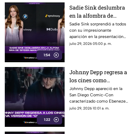
ocurrió.
Sadie Sink deslumbra
en la alfombra de
'Spider-Man: Brand
Sadie Sink sorprendió a todos
con su impresionante
New Day'
aparición en la presentación
de ‘Spider-Man: Brand New
julio 29, 2026 05:00 p. m.
Day’. Su look, presencia y
1:54
estilo se robaron todas las
miradas.
Johnny Depp regresa a
los cines como
Ebenezer Scrooge en
Johnny Depp apareció en la
San Diego Comic-Con
nueva versión de
caracterizado como Ebenezer
'Cuento de Navidad'
Scrooge. Aquí te contamos los
julio 29, 2026 10:01 a. m.
detalles de su papel en la
1:22
nueva versión de ‘Cuento de
Navidad’.