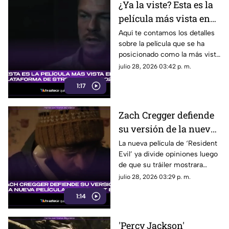
¿Ya la viste? Esta es la
película más vista en
plataforma de
Aquí te contamos los detalles
sobre la película que se ha
streaming en 2026;
posicionado como la más vista
logró superar las 147
en plataforma de streaming de
julio 28, 2026 03:42 p. m.
millones de
lo que va del 2026.
reproducciones
1:17
Zach Cregger defiende
su versión de la nueva
película de 'Resident
La nueva película de ‘Resident
Evil’ ya divide opiniones luego
Evil' y esto fue lo que
de que su tráiler mostrara
dijo al respecto
elementos que no gustan a los
julio 28, 2026 03:29 p. m.
fans del videojuego.
1:14
'Percy Jackson'