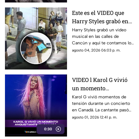
Este es el VIDEO que
Harry Styles grabó en
Cancún: ¿En qué zonas
Harry Styles grabó un video
musical en las calles de
de Quintana Roo filmó
Cancún y aquí te contamos los
el cantante el videoclip
detalles de la grabación, así
agosto 04, 2026 06:03 p. m.
de ‘Lights Up’?
como las zonas en donde filmó
el cantante.
VIDEO l Karol G vivió
un momento
angustiante durante
Karol G vivió momentos de
tensión durante un concierto
una presentación en
en Canadá. La cantante pasó
Canadá
un gran susto en plena
agosto 01, 2026 12:41 p. m.
presentación y el incidente
0:30
quedó captado en video. Te
contamos qué fue lo que