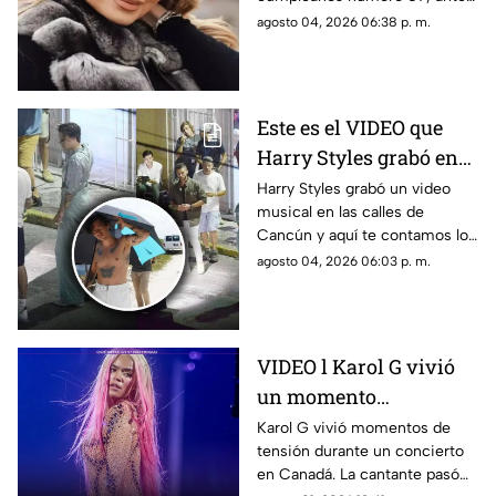
primera dama
esto las muestras de cariño no
agosto 04, 2026 06:38 p. m.
esperaron
Este es el VIDEO que
Harry Styles grabó en
Cancún: ¿En qué zonas
Harry Styles grabó un video
musical en las calles de
de Quintana Roo filmó
Cancún y aquí te contamos los
el cantante el videoclip
detalles de la grabación, así
agosto 04, 2026 06:03 p. m.
de ‘Lights Up’?
como las zonas en donde filmó
el cantante.
VIDEO l Karol G vivió
un momento
angustiante durante
Karol G vivió momentos de
tensión durante un concierto
una presentación en
en Canadá. La cantante pasó
Canadá