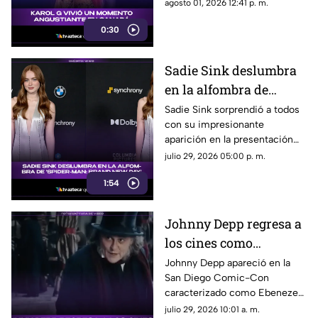
un gran susto en plena
agosto 01, 2026 12:41 p. m.
presentación y el incidente
0:30
quedó captado en video. Te
contamos qué fue lo que
ocurrió.
Sadie Sink deslumbra
en la alfombra de
'Spider-Man: Brand
Sadie Sink sorprendió a todos
con su impresionante
New Day'
aparición en la presentación
de ‘Spider-Man: Brand New
julio 29, 2026 05:00 p. m.
Day’. Su look, presencia y
1:54
estilo se robaron todas las
miradas.
Johnny Depp regresa a
los cines como
Ebenezer Scrooge en
Johnny Depp apareció en la
San Diego Comic-Con
nueva versión de
caracterizado como Ebenezer
'Cuento de Navidad'
Scrooge. Aquí te contamos los
julio 29, 2026 10:01 a. m.