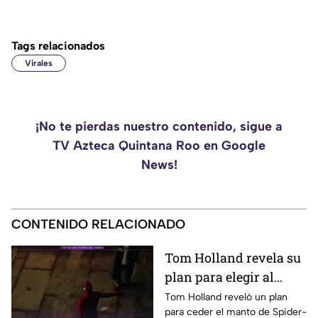
Tags relacionados
Virales
¡No te pierdas nuestro contenido, sigue a
TV Azteca Quintana Roo en Google
News!
CONTENIDO RELACIONADO
Tom Holland revela su
plan para elegir al
próximo Spider-Man
Tom Holland reveló un plan
para ceder el manto de Spider-
en Marvel y despedirse