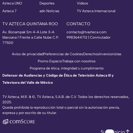
Azteca UNO
Deportes
Videos
Azteca 7
adn Noticias
TV Azteca Internacional
TV AZTECA QUINTANA ROO
CONTACTO
Av. Bonampak Sm 4-A Lote 3-A
contacto@tvazteca.com
Manzana 1 Frente a Calle Nube C.P.
9983644712 | Conmutador
77500
Aviso de privacidad
Preferencias de Cookies
Derechos
Inversionistas
Promo Espacio
Trabaja con nosotros
Programa de ética, integridad y cumplimiento
Defensor de Audiencias y Código de Ética de Televisión Azteca III y
Televisora del Valle de México
TV Azteca, M.R. & ©, TV Azteca, S.A.B. de C.V. Todos los derechos reservados,
2025.
Queda prohibida la reproducción total o parcial sin la autorización previa,
expresa y por escrito de su titular.
Subir inicio