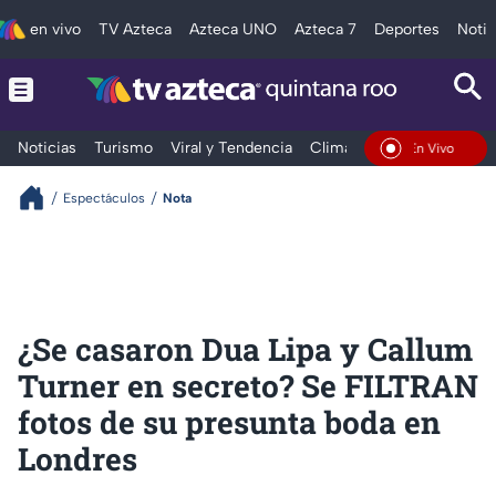
en vivo
TV Azteca
Azteca UNO
Azteca 7
Deportes
Notic
Noticias
Turismo
Viral y Tendencia
Clima
Tráfico
Deporte
En Vivo
Espectáculos
Nota
¿Se casaron Dua Lipa y Callum
Turner en secreto? Se FILTRAN
fotos de su presunta boda en
Londres