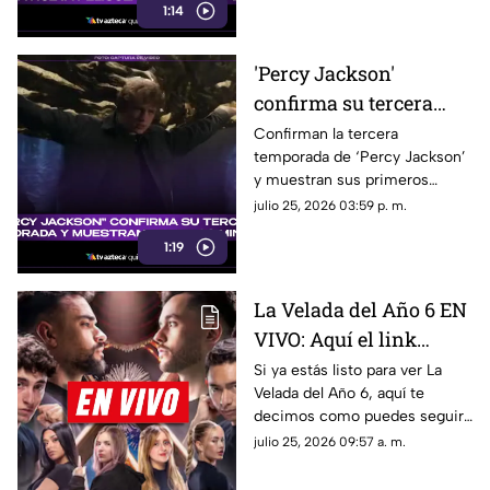
1:14
'Percy Jackson'
confirma su tercera
temporada y muestra
Confirman la tercera
temporada de ‘Percy Jackson’
sus primeros minutos:
y muestran sus primeros
¿Cuándo se estrena?
minutos. Fecha de estreno y
julio 25, 2026 03:59 p. m.
todo lo que debes saber.
1:19
La Velada del Año 6 EN
VIVO: Aquí el link
directo para seguir
Si ya estás listo para ver La
Velada del Año 6, aquí te
GRATIS la transmisión
decimos como puedes seguir
de las peleas de
en vivo y completamente
julio 25, 2026 09:57 a. m.
creadores de contenido
gratis las peleas de los
creadores de contenido.