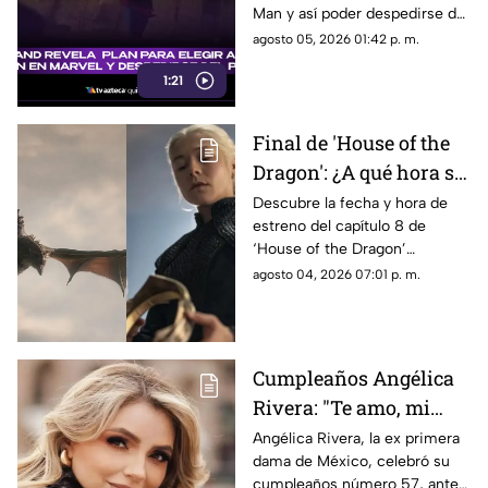
Man y así poder despedirse del
del personaje
personaje. Aquí te
agosto 05, 2026 01:42 p. m.
compartimos todos los
1:21
detalles.
Final de 'House of the
Dragon': ¿A qué hora se
estrena el ÚLTIMO
Descubre la fecha y hora de
estreno del capítulo 8 de
capítulo de la
‘House of the Dragon’
temporada 3 de La Casa
temporada 3 en México. Todos
agosto 04, 2026 07:01 p. m.
del Dragón en México?
los detalles del final de la serie.
Cumpleaños Angélica
Rivera: "Te amo, mi
Gaviota", uno de los
Angélica Rivera, la ex primera
dama de México, celebró su
mensajes a la ex
cumpleaños número 57, ante