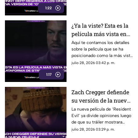
detalles de su papel en la
1:22
nueva versión de ‘Cuento de
Navidad’.
¿Ya la viste? Esta es la
película más vista en
plataforma de
Aquí te contamos los detalles
sobre la película que se ha
streaming en 2026;
posicionado como la más vista
logró superar las 147
en plataforma de streaming de
julio 28, 2026 03:42 p. m.
millones de
lo que va del 2026.
reproducciones
1:17
Zach Cregger defiende
su versión de la nueva
película de 'Resident
La nueva película de ‘Resident
Evil’ ya divide opiniones luego
Evil' y esto fue lo que
de que su tráiler mostrara
dijo al respecto
elementos que no gustan a los
julio 28, 2026 03:29 p. m.
fans del videojuego.