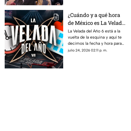
¿Cuándo y a qué hora
de México es La Velada
del Año 6? Fecha y hora
La Velada del Año 6 está a la
vuelta de la esquina y aquí te
para ver GRATIS el
decimos la fecha y hora para
evento de boxeo de
ver gratis desde México el
julio 24, 2026 02:11 p. m.
creadores de contenido
evento de boxeo de creadores
de contenido.