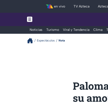
en vivo
TV Azteca
Aztec
Noticias
Turismo
Viral y Tendencia
Clima
T
Espectáculos
Nota
Paloma
su amo