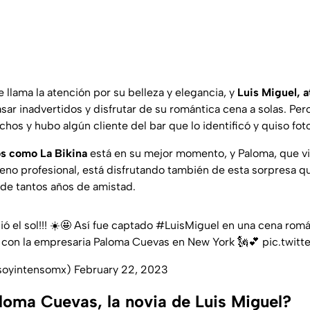
llama la atención por su belleza y elegancia, y
Luis Miguel, a
sar inadvertidos y disfrutar de su romántica cena a solas. Pero
os y hubo algún cliente del bar que lo identificó y quiso foto
os como La Bikina
está en su mejor momento, y Paloma, que vi
eno profesional, está disfrutando también de esta sorpresa que
de tantos años de amistad.
lió el sol!!! ☀️🤩 Así fue captado
#LuisMiguel
en una cena romá
as, con la empresaria Paloma Cuevas en New York 🗽💕
pic.twit
oyintensomx)
February 22, 2023
loma Cuevas, la novia de Luis Miguel?