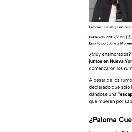
Paloma Cuevas y Luis Migu
Publicado 22/02/2023 | 🕑
Escrito por:
Julieta Moren
¿Muy enamorados? P
juntos en Nueva Yo
comenzaron los rumo
A pesar de los rumo
declarado que solo
dándose una
“esca
que mueren por sab
¿Paloma Cuev