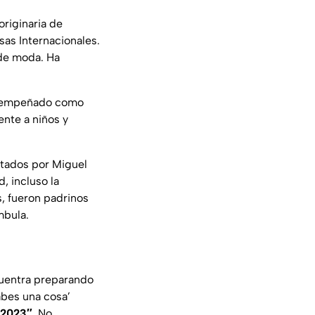
 originaria de
as Internacionales.
 de moda. Ha
esempeñado como
nte a niños y
tados por Miguel
, incluso la
, fueron padrinos
mbula.
ncuentra preparando
abes una cosa’
r 2023″
. No