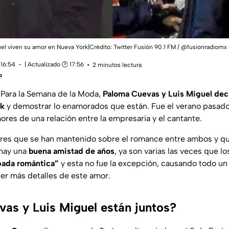
el viven su amor en Nueva York|Crédito: Twitter Fusión 90.1 FM / @fusionradiomx
 16:54
| Actualizado 🕑 17:56
2 minutos lectura
o
ara la Semana de la Moda,
Paloma Cuevas y Luis Miguel dec
rk
y demostrar lo enamorados que están. Fue el verano pasad
res de una relación entre la empresaria y el cantante.
res que se han mantenido sobre el romance entre ambos y qu
 hay una
buena amistad de años
, ya son varias las veces que l
pada romántica”
y esta no fue la excepción, causando todo un 
er más detalles de este amor.
as y Luis Miguel están juntos?