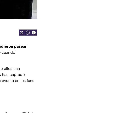
idieron pasear
o cuando
e ellos han
os han captado
revuelo en los fans