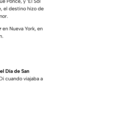
ue Ponce, y ‘El Sol
 el destino hizo de
mor.
r
en Nueva York, en
n.
el Día de San
 Di cuando viajaba a