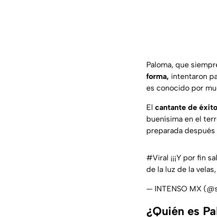
Paloma, que siempre 
forma,
intentaron pa
es conocido por much
El
cantante de éxit
buenísima en el terr
preparada después 
#Viral
¡¡¡Y por fin sa
de la luz de la vel
— INTENSO MX (@s
¿Quién es Pa