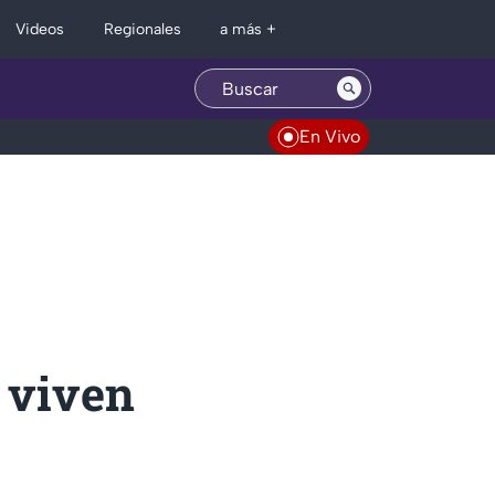
Regionales
Videos
a más +
En Vivo
 viven