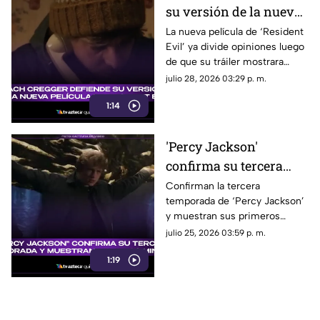
su versión de la nueva
película de 'Resident
La nueva película de ‘Resident
Evil’ ya divide opiniones luego
Evil' y esto fue lo que
de que su tráiler mostrara
dijo al respecto
elementos que no gustan a los
julio 28, 2026 03:29 p. m.
fans del videojuego.
1:14
'Percy Jackson'
confirma su tercera
temporada y muestra
Confirman la tercera
temporada de ‘Percy Jackson’
sus primeros minutos:
y muestran sus primeros
¿Cuándo se estrena?
minutos. Fecha de estreno y
julio 25, 2026 03:59 p. m.
todo lo que debes saber.
1:19