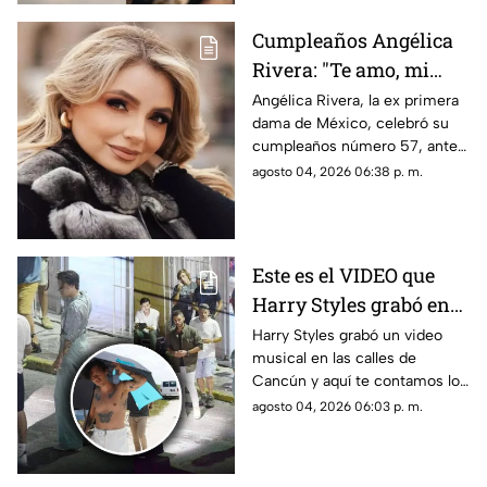
Cumpleaños Angélica
Rivera: "Te amo, mi
Gaviota", uno de los
Angélica Rivera, la ex primera
dama de México, celebró su
mensajes a la ex
cumpleaños número 57, ante
primera dama
esto las muestras de cariño no
agosto 04, 2026 06:38 p. m.
esperaron
Este es el VIDEO que
Harry Styles grabó en
Cancún: ¿En qué zonas
Harry Styles grabó un video
musical en las calles de
de Quintana Roo filmó
Cancún y aquí te contamos los
el cantante el videoclip
detalles de la grabación, así
agosto 04, 2026 06:03 p. m.
de ‘Lights Up’?
como las zonas en donde filmó
el cantante.