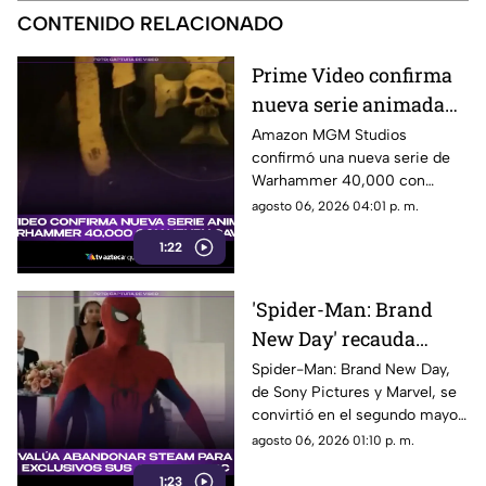
CONTENIDO RELACIONADO
Prime Video confirma
nueva serie animada
de Warhammer 40,000
Amazon MGM Studios
confirmó una nueva serie de
con Henry Cavill
Warhammer 40,000 con
Henry Cavill como productor
agosto 06, 2026 04:01 p. m.
ejecutivo. Aquí los detalles.
1:22
'Spider-Man: Brand
New Day' recauda
millones de dólares y
Spider-Man: Brand New Day,
de Sony Pictures y Marvel, se
es el segundo mejor
convirtió en el segundo mayor
debut de la historia
estreno de fin de semana. Aquí
agosto 06, 2026 01:10 p. m.
todos los detalles.
1:23