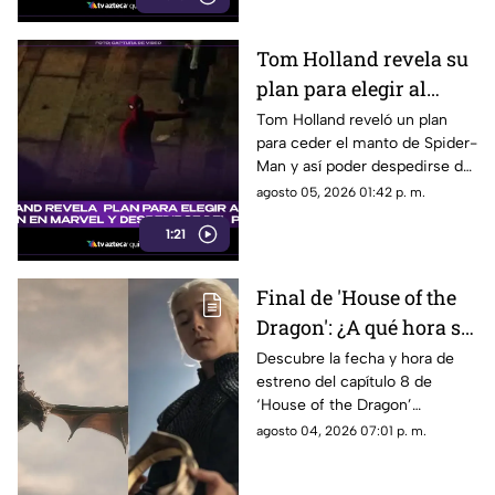
Tom Holland revela su
plan para elegir al
próximo Spider-Man
Tom Holland reveló un plan
para ceder el manto de Spider-
en Marvel y despedirse
Man y así poder despedirse del
del personaje
personaje. Aquí te
agosto 05, 2026 01:42 p. m.
compartimos todos los
1:21
detalles.
Final de 'House of the
Dragon': ¿A qué hora se
estrena el ÚLTIMO
Descubre la fecha y hora de
estreno del capítulo 8 de
capítulo de la
‘House of the Dragon’
temporada 3 de La Casa
temporada 3 en México. Todos
agosto 04, 2026 07:01 p. m.
del Dragón en México?
los detalles del final de la serie.