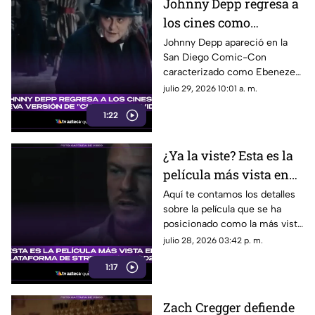
Johnny Depp regresa a
los cines como
Ebenezer Scrooge en
Johnny Depp apareció en la
San Diego Comic-Con
nueva versión de
caracterizado como Ebenezer
'Cuento de Navidad'
Scrooge. Aquí te contamos los
julio 29, 2026 10:01 a. m.
detalles de su papel en la
1:22
nueva versión de ‘Cuento de
Navidad’.
¿Ya la viste? Esta es la
película más vista en
plataforma de
Aquí te contamos los detalles
sobre la película que se ha
streaming en 2026;
posicionado como la más vista
logró superar las 147
en plataforma de streaming de
julio 28, 2026 03:42 p. m.
millones de
lo que va del 2026.
reproducciones
1:17
Zach Cregger defiende