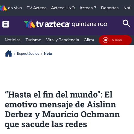
en vivo
TV Azteca
Azteca UNO
Azteca 7
Deportes
Notic
Noticias
Turismo
Viral y Tendencia
Clima
Tráfico
Deporte
En Vivo
Espectáculos
Nota
“Hasta el fin del mundo": El
emotivo mensaje de Aislinn
Derbez y Mauricio Ochmann
que sacude las redes