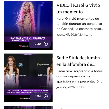
VIDEO l Karol G vivió
un momento
angustiante durante
Karol G vivió momentos de
tensión durante un concierto
una presentación en
en Canadá. La cantante pasó
Canadá
un gran susto en plena
agosto 01, 2026 12:41 p. m.
presentación y el incidente
0:30
quedó captado en video. Te
contamos qué fue lo que
ocurrió.
Sadie Sink deslumbra
en la alfombra de
'Spider-Man: Brand
Sadie Sink sorprendió a todos
con su impresionante
New Day'
aparición en la presentación
de ‘Spider-Man: Brand New
julio 29, 2026 05:00 p. m.
Day’. Su look, presencia y
1:54
estilo se robaron todas las
miradas.