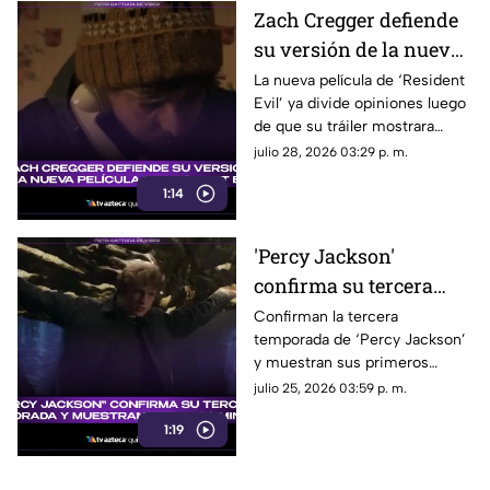
Zach Cregger defiende
su versión de la nueva
película de 'Resident
La nueva película de ‘Resident
Evil’ ya divide opiniones luego
Evil' y esto fue lo que
de que su tráiler mostrara
dijo al respecto
elementos que no gustan a los
julio 28, 2026 03:29 p. m.
fans del videojuego.
1:14
'Percy Jackson'
confirma su tercera
temporada y muestra
Confirman la tercera
temporada de ‘Percy Jackson’
sus primeros minutos:
y muestran sus primeros
¿Cuándo se estrena?
minutos. Fecha de estreno y
julio 25, 2026 03:59 p. m.
todo lo que debes saber.
1:19