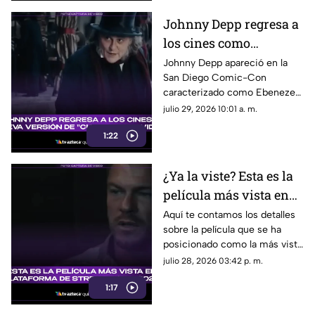
Johnny Depp regresa a
los cines como
Ebenezer Scrooge en
Johnny Depp apareció en la
San Diego Comic-Con
nueva versión de
caracterizado como Ebenezer
'Cuento de Navidad'
Scrooge. Aquí te contamos los
julio 29, 2026 10:01 a. m.
detalles de su papel en la
1:22
nueva versión de ‘Cuento de
Navidad’.
¿Ya la viste? Esta es la
película más vista en
plataforma de
Aquí te contamos los detalles
sobre la película que se ha
streaming en 2026;
posicionado como la más vista
logró superar las 147
en plataforma de streaming de
julio 28, 2026 03:42 p. m.
millones de
lo que va del 2026.
reproducciones
1:17