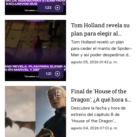
todos los detalles.
1:23
Tom Holland revela su
plan para elegir al
próximo Spider-Man
Tom Holland reveló un plan
para ceder el manto de Spider-
en Marvel y despedirse
Man y así poder despedirse del
del personaje
personaje. Aquí te
agosto 05, 2026 01:42 p. m.
compartimos todos los
1:21
detalles.
Final de 'House of the
Dragon': ¿A qué hora se
estrena el ÚLTIMO
Descubre la fecha y hora de
estreno del capítulo 8 de
capítulo de la
‘House of the Dragon’
temporada 3 de La Casa
temporada 3 en México. Todos
agosto 04, 2026 07:01 p. m.
del Dragón en México?
los detalles del final de la serie.