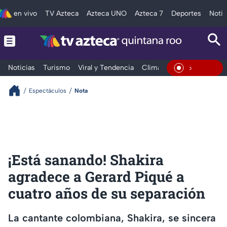
en vivo
TV Azteca
Azteca UNO
Azteca 7
Deportes
Notic
Noticias
Turismo
Viral y Tendencia
Clima
Tráfico
Deporte
En Vivo
Espectáculos
Nota
¡Está sanando! Shakira
agradece a Gerard Piqué a
cuatro años de su separación
La cantante colombiana, Shakira, se sincera