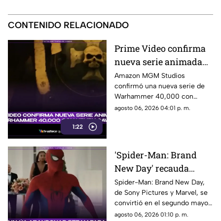
CONTENIDO RELACIONADO
Prime Video confirma
nueva serie animada
de Warhammer 40,000
Amazon MGM Studios
confirmó una nueva serie de
con Henry Cavill
Warhammer 40,000 con
Henry Cavill como productor
agosto 06, 2026 04:01 p. m.
ejecutivo. Aquí los detalles.
1:22
'Spider-Man: Brand
New Day' recauda
millones de dólares y
Spider-Man: Brand New Day,
de Sony Pictures y Marvel, se
es el segundo mejor
convirtió en el segundo mayor
debut de la historia
estreno de fin de semana. Aquí
agosto 06, 2026 01:10 p. m.