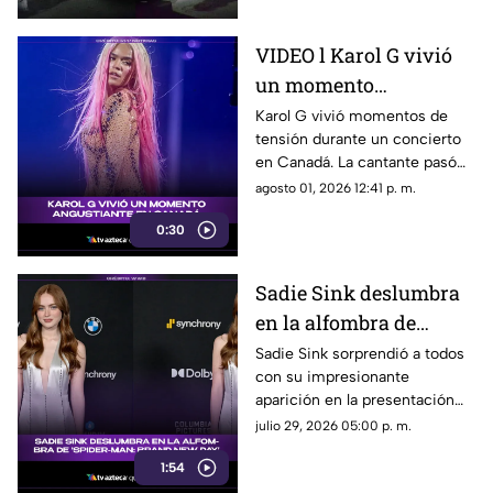
VIDEO l Karol G vivió
un momento
angustiante durante
Karol G vivió momentos de
tensión durante un concierto
una presentación en
en Canadá. La cantante pasó
Canadá
un gran susto en plena
agosto 01, 2026 12:41 p. m.
presentación y el incidente
0:30
quedó captado en video. Te
contamos qué fue lo que
ocurrió.
Sadie Sink deslumbra
en la alfombra de
'Spider-Man: Brand
Sadie Sink sorprendió a todos
con su impresionante
New Day'
aparición en la presentación
de ‘Spider-Man: Brand New
julio 29, 2026 05:00 p. m.
Day’. Su look, presencia y
1:54
estilo se robaron todas las
miradas.