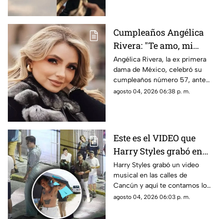
Cumpleaños Angélica
Rivera: "Te amo, mi
Gaviota", uno de los
Angélica Rivera, la ex primera
dama de México, celebró su
mensajes a la ex
cumpleaños número 57, ante
primera dama
esto las muestras de cariño no
agosto 04, 2026 06:38 p. m.
esperaron
Este es el VIDEO que
Harry Styles grabó en
Cancún: ¿En qué zonas
Harry Styles grabó un video
musical en las calles de
de Quintana Roo filmó
Cancún y aquí te contamos los
el cantante el videoclip
detalles de la grabación, así
agosto 04, 2026 06:03 p. m.
de ‘Lights Up’?
como las zonas en donde filmó
el cantante.