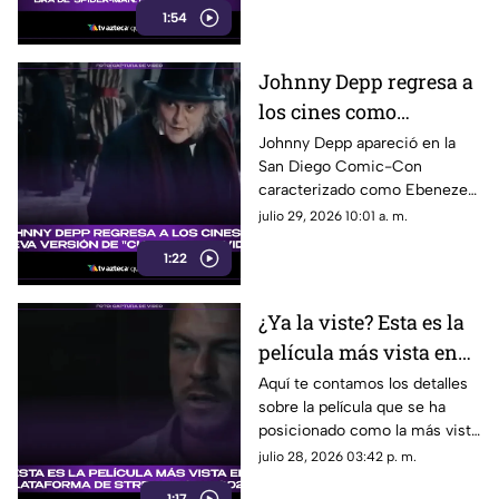
1:54
estilo se robaron todas las
miradas.
Johnny Depp regresa a
los cines como
Ebenezer Scrooge en
Johnny Depp apareció en la
San Diego Comic-Con
nueva versión de
caracterizado como Ebenezer
'Cuento de Navidad'
Scrooge. Aquí te contamos los
julio 29, 2026 10:01 a. m.
detalles de su papel en la
1:22
nueva versión de ‘Cuento de
Navidad’.
¿Ya la viste? Esta es la
película más vista en
plataforma de
Aquí te contamos los detalles
sobre la película que se ha
streaming en 2026;
posicionado como la más vista
logró superar las 147
en plataforma de streaming de
julio 28, 2026 03:42 p. m.
millones de
lo que va del 2026.