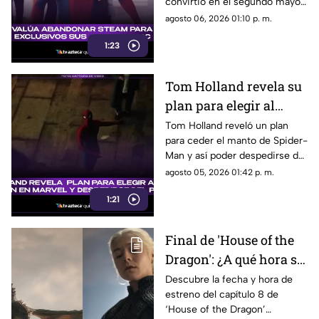
convirtió en el segundo mayor
debut de la historia
estreno de fin de semana. Aquí
agosto 06, 2026 01:10 p. m.
todos los detalles.
1:23
Tom Holland revela su
plan para elegir al
próximo Spider-Man
Tom Holland reveló un plan
para ceder el manto de Spider-
en Marvel y despedirse
Man y así poder despedirse del
del personaje
personaje. Aquí te
agosto 05, 2026 01:42 p. m.
compartimos todos los
1:21
detalles.
Final de 'House of the
Dragon': ¿A qué hora se
estrena el ÚLTIMO
Descubre la fecha y hora de
estreno del capítulo 8 de
capítulo de la
‘House of the Dragon’
temporada 3 de La Casa