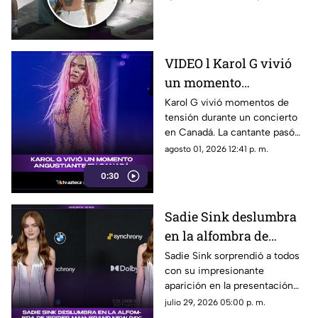
de ‘Lights Up’?
como las zonas en donde filmó
el cantante.
VIDEO l Karol G vivió
un momento
angustiante durante
Karol G vivió momentos de
tensión durante un concierto
una presentación en
en Canadá. La cantante pasó
Canadá
un gran susto en plena
agosto 01, 2026 12:41 p. m.
presentación y el incidente
0:30
quedó captado en video. Te
contamos qué fue lo que
ocurrió.
Sadie Sink deslumbra
en la alfombra de
'Spider-Man: Brand
Sadie Sink sorprendió a todos
con su impresionante
New Day'
aparición en la presentación
de ‘Spider-Man: Brand New
julio 29, 2026 05:00 p. m.
Day’. Su look, presencia y