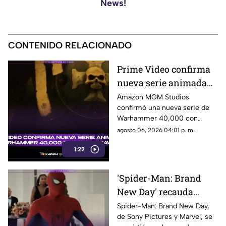
News!
CONTENIDO RELACIONADO
Prime Video confirma
nueva serie animada
de Warhammer 40,000
Amazon MGM Studios
confirmó una nueva serie de
con Henry Cavill
Warhammer 40,000 con
Henry Cavill como productor
agosto 06, 2026 04:01 p. m.
ejecutivo. Aquí los detalles.
1:22
'Spider-Man: Brand
New Day' recauda
millones de dólares y
Spider-Man: Brand New Day,
de Sony Pictures y Marvel, se
es el segundo mejor