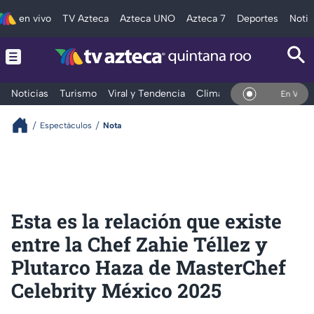
en vivo
TV Azteca
Azteca UNO
Azteca 7
Deportes
Notic
Noticias
Turismo
Viral y Tendencia
Clima
Tráfico
Deporte
En Vivo
Espectáculos
Nota
Esta es la relación que existe
entre la Chef Zahie Téllez y
Plutarco Haza de MasterChef
Celebrity México 2025