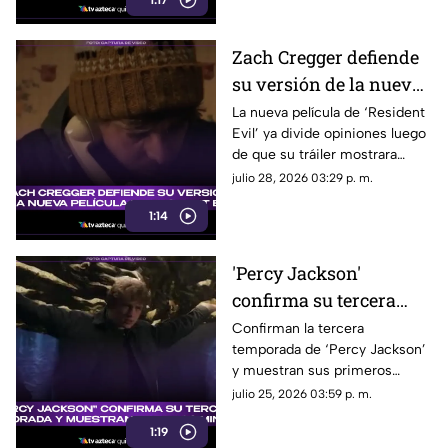
reproducciones
1:17
Zach Cregger defiende
su versión de la nueva
película de 'Resident
La nueva película de ‘Resident
Evil’ ya divide opiniones luego
Evil' y esto fue lo que
de que su tráiler mostrara
dijo al respecto
elementos que no gustan a los
julio 28, 2026 03:29 p. m.
fans del videojuego.
1:14
'Percy Jackson'
confirma su tercera
temporada y muestra
Confirman la tercera
temporada de ‘Percy Jackson’
sus primeros minutos:
y muestran sus primeros
¿Cuándo se estrena?
minutos. Fecha de estreno y
julio 25, 2026 03:59 p. m.
todo lo que debes saber.
1:19