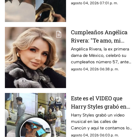
temporada 3 en México. Todos
agosto 04, 2026 07:01 p. m.
del Dragón en México?
los detalles del final de la serie.
Cumpleaños Angélica
Rivera: "Te amo, mi
Gaviota", uno de los
Angélica Rivera, la ex primera
dama de México, celebró su
mensajes a la ex
cumpleaños número 57, ante
primera dama
esto las muestras de cariño no
agosto 04, 2026 06:38 p. m.
esperaron
Este es el VIDEO que
Harry Styles grabó en
Cancún: ¿En qué zonas
Harry Styles grabó un video
musical en las calles de
de Quintana Roo filmó
Cancún y aquí te contamos los
el cantante el videoclip
detalles de la grabación, así
agosto 04, 2026 06:03 p. m.