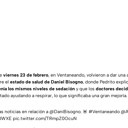
te
viernes 23 de febrero
, en Ventaneando, volvieron a dar una 
re el
estado de salud de Daniel Bisogno
, donde Pedrito expli
enía los mismos niveles de sedación
y que los
doctores decidi
tado ayudando a respirar, lo que significaba una gran mejoría.
 noticias en relación a
@DaniBisogno
. 🚨
#Ventaneando
@A
JmJWXE
pic.twitter.com/TRmpZ0OcuN