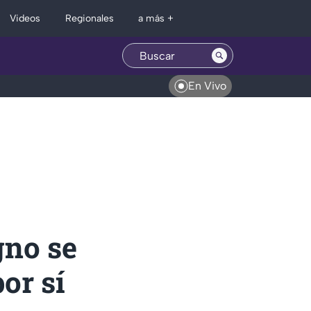
Regionales
Videos
a más +
En Vivo
gno se
or sí