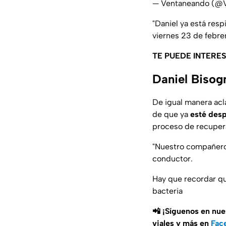
— Ventaneando (@
"Daniel ya está res
viernes 23 de febre
TE PUEDE INTERE
Daniel Biso
De igual manera ac
de que ya
esté desp
proceso de recupera
"Nuestro compañero 
conductor.
Hay que recordar q
bacteria
📲 ¡Síguenos en nue
viales y más en
Fac