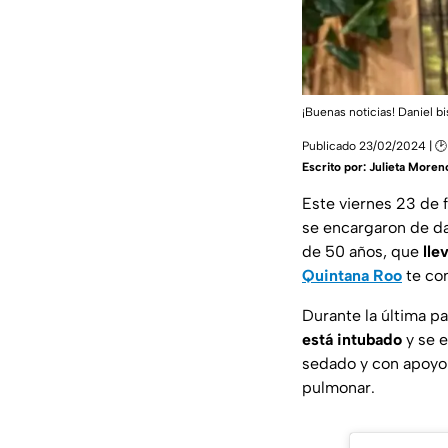
¡Buenas noticias! Daniel b
Publicado 23/02/2024 | 🕑 
Escrito por:
Julieta Moren
Este viernes 23 de 
se encargaron de dar
de 50 años, que
lle
Quintana Roo
te con
Durante la última p
está intubado
y se 
sedado y con apoyo r
pulmonar.