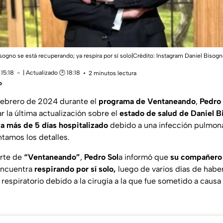
isogno se está recuperando; ya respira por sí solo|Crédito: Instagram Daniel Biso
15:18
| Actualizado 🕑 18:18
2 minutos lectura
o
febrero de 2024 durante el
programa de Ventaneando
,
Pedro 
 la última actualización sobre el
estado de salud de Daniel 
va más de 5 días hospitalizado
debido a una infección pulmon
tamos los detalles.
arte de
“Ventaneando”
,
Pedro Sol
a informó que
su compañero
encuentra
respirando por sí solo,
luego de varios días de hab
espiratorio debido a la cirugía a la que fue sometido a causa