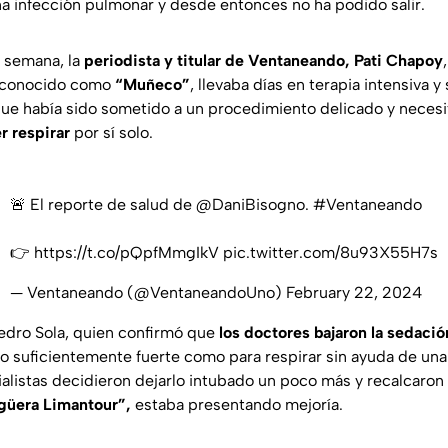
na infección pulmonar y desde entonces no ha podido salir.
a semana, la
periodista y titular de Ventaneando, Pati Chapoy
 conocido como
“Muñeco”
, llevaba días en terapia intensiva 
ue había sido sometido a un procedimiento delicado y neces
r respirar
por sí solo.
🚨 El reporte de salud de
@DaniBisogno
.
#Ventaneando
👉
https://t.co/pQpfMmgIkV
pic.twitter.com/8u93X55H7s
— Ventaneando (@VentaneandoUno)
February 22, 2024
edro Sola, quien confirmó que
los doctores bajaron la sedaci
 lo suficientemente fuerte como para respirar sin ayuda de una
alistas decidieron dejarlo intubado un poco más y recalcaron
 güera Limantour”,
estaba presentando mejoría.