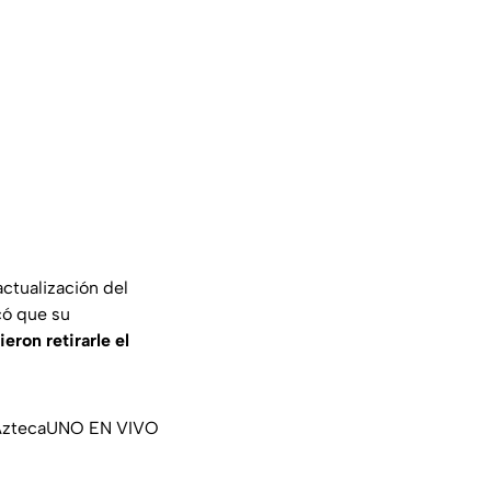
actualización del
có que su
eron retirarle el
ztecaUNO
EN VIVO