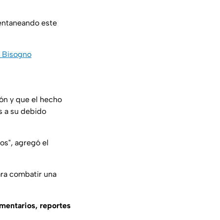
Ventaneando este
l Bisogno
ión y que el hecho
s a su debido
os", agregó el
ra combatir una
omentarios, reportes