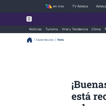
en vivo
TV Azteca
Aztec
Noticias
Turismo
Viral y Tendencia
Clima
T
Espectáculos
Nota
¡Buenas
está re