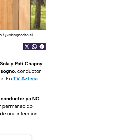
gno / @bisognodaniel
Sola y Pati Chapoy
Bisogno
, conductor
ar. En
TV Azteca
 conductor ya NO
er permanecido
 de una infección