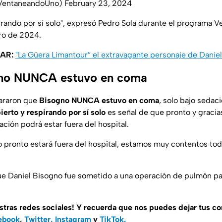
VentaneandoUno)
February 23, 2024
pirando por sí solo", expresó Pedro Sola durante el programa 
ro de 2024.
SAR:
"La Güera Limantour” el extravagante personaje de Danie
gno NUNCA estuvo en coma
lararon que
Bisogno NUNCA estuvo en coma
, solo bajo sedac
ierto y respirando por sí solo
es señal de que pronto y gracia
ción podrá estar fuera del hospital.
pronto estará fuera del hospital, estamos muy contentos tod
ue Daniel Bisogno fue sometido a una operación de pulmón pa
stras redes sociales! Y recuerda que nos puedes dejar tus c
ebook
,
Twitter,
Instagram
y
TikTok.