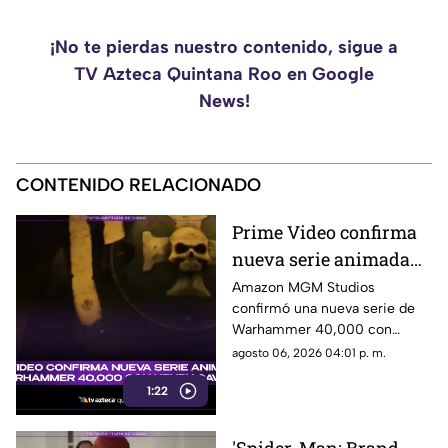
¡No te pierdas nuestro contenido, sigue a
TV Azteca Quintana Roo en Google
News!
CONTENIDO RELACIONADO
Prime Video confirma
nueva serie animada
de Warhammer 40,000
Amazon MGM Studios
confirmó una nueva serie de
con Henry Cavill
Warhammer 40,000 con
Henry Cavill como productor
agosto 06, 2026 04:01 p. m.
ejecutivo. Aquí los detalles.
1:22