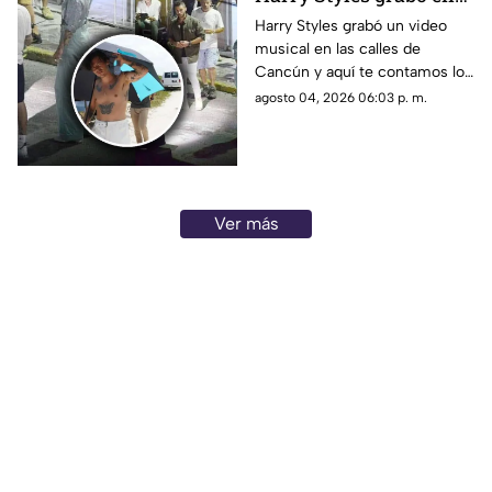
Cancún: ¿En qué zonas
Harry Styles grabó un video
musical en las calles de
de Quintana Roo filmó
Cancún y aquí te contamos los
el cantante el videoclip
detalles de la grabación, así
agosto 04, 2026 06:03 p. m.
de ‘Lights Up’?
como las zonas en donde filmó
el cantante.
Ver más