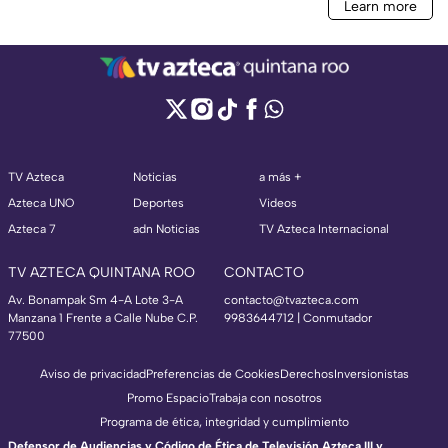
TV Azteca
Noticias
a más +
Azteca UNO
Deportes
Videos
Azteca 7
adn Noticias
TV Azteca Internacional
TV AZTECA QUINTANA ROO
CONTACTO
Av. Bonampak Sm 4-A Lote 3-A
contacto@tvazteca.com
Manzana 1 Frente a Calle Nube C.P.
9983644712 | Conmutador
77500
Aviso de privacidad
Preferencias de Cookies
Derechos
Inversionistas
Promo Espacio
Trabaja con nosotros
Programa de ética, integridad y cumplimiento
Defensor de Audiencias y Código de Ética de Televisión Azteca III y