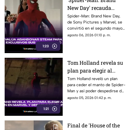
'Spider-Man: Brand
New Day' recauda
millones de dólares y
Spider-Man: Brand New Day,
de Sony Pictures y Marvel, se
es el segundo mejor
convirtió en el segundo mayor
debut de la historia
estreno de fin de semana. Aquí
agosto 06, 2026 01:10 p. m.
todos los detalles.
1:23
Tom Holland revela su
plan para elegir al
próximo Spider-Man
Tom Holland reveló un plan
para ceder el manto de Spider-
en Marvel y despedirse
Man y así poder despedirse del
del personaje
personaje. Aquí te
agosto 05, 2026 01:42 p. m.
compartimos todos los
1:21
detalles.
Final de 'House of the