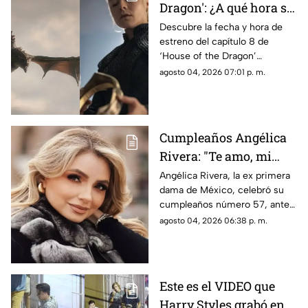
Dragon': ¿A qué hora se
estrena el ÚLTIMO
Descubre la fecha y hora de
estreno del capítulo 8 de
capítulo de la
‘House of the Dragon’
temporada 3 de La Casa
temporada 3 en México. Todos
agosto 04, 2026 07:01 p. m.
del Dragón en México?
los detalles del final de la serie.
Cumpleaños Angélica
Rivera: "Te amo, mi
Gaviota", uno de los
Angélica Rivera, la ex primera
dama de México, celebró su
mensajes a la ex
cumpleaños número 57, ante
primera dama
esto las muestras de cariño no
agosto 04, 2026 06:38 p. m.
esperaron
Este es el VIDEO que
Harry Styles grabó en