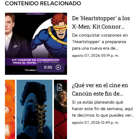
CONTENIDO RELACIONADO
De 'Heartstopper' a los
X-Men: Kit Connor
podría llegar al
De conquistar corazones en
‘Heartstopper’ a prepararse
universo Marvel como
para una nueva era de
Cíclope
superhéroes. Kit Connor
agosto 07, 2026 05:19 p. m.
estaría en la mira de Marvel
0:30
Studios para interpretar a
Cíclope en la próxima película
de los X-Men.
¿Qué ver en el cine en
Cancún este fin de
semana del 7 al 9 de
Si ya estás planeando qué
hacer este fin de semana, aquí
agosto de 2026?
te decimos lo que puedes ver
Cartelera y
en el cine en Cancún del 7 al 9
agosto 07, 2026 12:49 p. m.
recomendaciones de
de agosto de 2026. Conoce los
películas
detalles.