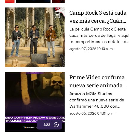
Camp Rock 3 está cada
vez más cerca: ¿Cuándo
y en dónde se estrenará
La película Camp Rock 3 está
cada más cerca de llegar y aquí
la nueva película de los
te compartimos los detalles de
Jonas Brothers?
cuándo y dónde se estrenará la
agosto 07, 2026 10:13 a. m.
nueva cinta de los Jonas
Brothers.
Prime Video confirma
nueva serie animada
de Warhammer 40,000
Amazon MGM Studios
confirmó una nueva serie de
con Henry Cavill
Warhammer 40,000 con
Henry Cavill como productor
agosto 06, 2026 04:01 p. m.
ejecutivo. Aquí los detalles.
1:22