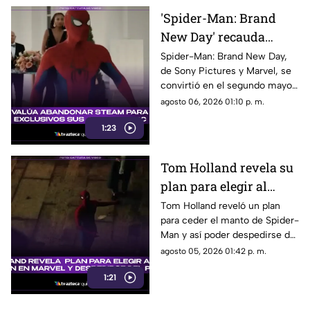
'Spider-Man: Brand
New Day' recauda
millones de dólares y
Spider-Man: Brand New Day,
de Sony Pictures y Marvel, se
es el segundo mejor
convirtió en el segundo mayor
debut de la historia
estreno de fin de semana. Aquí
agosto 06, 2026 01:10 p. m.
todos los detalles.
1:23
Tom Holland revela su
plan para elegir al
próximo Spider-Man
Tom Holland reveló un plan
para ceder el manto de Spider-
en Marvel y despedirse
Man y así poder despedirse del
del personaje
personaje. Aquí te
agosto 05, 2026 01:42 p. m.
compartimos todos los
1:21
detalles.