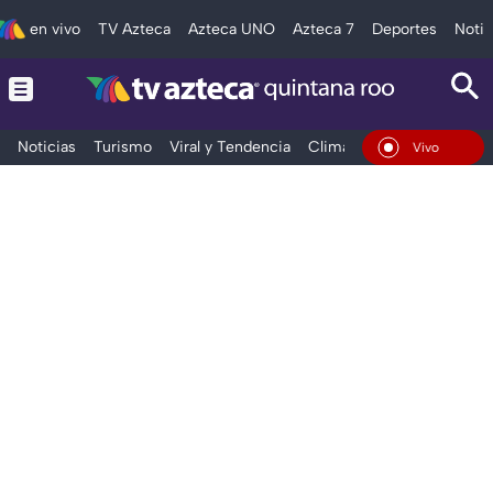
en vivo
TV Azteca
Azteca UNO
Azteca 7
Deportes
Notic
Noticias
Turismo
Viral y Tendencia
Clima
Tráfico
Deporte
En Vivo