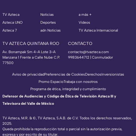
TV Azteca
Noticias
a más +
Azteca UNO
Deportes
Videos
Azteca 7
adn Noticias
TV Azteca Internacional
TV AZTECA QUINTANA ROO
CONTACTO
Av. Bonampak Sm 4-A Lote 3-A
contacto@tvazteca.com
Manzana 1 Frente a Calle Nube C.P.
9983644712 | Conmutador
77500
Aviso de privacidad
Preferencias de Cookies
Derechos
Inversionistas
Promo Espacio
Trabaja con nosotros
Programa de ética, integridad y cumplimiento
Defensor de Audiencias y Código de Ética de Televisión Azteca III y
Televisora del Valle de México
TV Azteca, M.R. & ©, TV Azteca, S.A.B. de C.V. Todos los derechos reservados,
2025.
Queda prohibida la reproducción total o parcial sin la autorización previa,
expresa y por escrito de su titular.