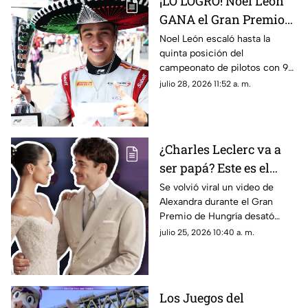
¡LO LOGRÓ! Noel León
GANA el Gran Premio
de Hungría en la F2
Noel León escaló hasta la
quinta posición del
campeonato de pilotos con 94
unidades, impulsando también
julio 28, 2026 11:52 a. m.
a Campos Racing en la cima
del mundial por equipos
¿Charles Leclerc va a
ser papá? Este es el
VIDEO que desató
Se volvió viral un video de
Alexandra durante el Gran
rumores sobre el
Premio de Hungría desató
embarazo de
rumores sobre un embarazo.
julio 25, 2026 10:40 a. m.
Alexandra; así fue
¿El piloto de la F1, Charles
captada durante el
Leclerc, será papá?
Gran Premio de
Hungría
Los Juegos del