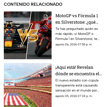
CONTENIDO RELACIONADO
MotoGP vs Fórmula 1
en Silverstone: ¿qué
categoría es más rápida
Te has preguntado quién es
más rápido, si MotoGP o
y por cuánto?
Fórmula 1 en Silverstone; te
contamos los horarios del GP
agosto 06, 2026 07:55 p. m.
de Gran Bretaña de la
temporada 2026 y dónde verlo
en vivo.
¡Aquí está! Revelan
dónde se encuentra el
estadio con cúpula
El nuevo estadio con cúpula
transparente está causando
transparente
sensación en el mundo por
cómo luce y aquí te contamos
agosto 05, 2026 07:24 p. m.
los detalles de su ubicación.