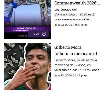
Commonwealth 2026:
qué son, fechas y de qué
Los Juegos del
Commonwealth 2026 están
se trata
por comenzar y aquí te
contamos qué son, cuándo se
julio 23, 2026 06:00 p. m.
celebran y por qué son uno de
0:37
los eventos deportivos más
importantes del mundo.
Gilberto Mora,
futbolista mexicano de
17 años de edad, es
Gilberto Mora, joven estrella
mexicana de 17 años, es
valorado en casi 500
valorado en casi 500 millones
millones tras la Copa
tras la Copa Mundial de la FIFA
julio 22, 2026 06:43 p. m.
Mundial de la FIFA
2026 ™. Aquí los detalles del
2026 ™
futbolista.