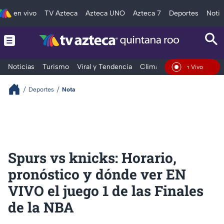
en vivo
TV Azteca
Azteca UNO
Azteca 7
Deportes
Notic
Noticias
Turismo
Viral y Tendencia
Clima
Tráfico
Deporte
En Vivo
Deportes
Nota
Spurs vs knicks: Horario,
pronóstico y dónde ver EN
VIVO el juego 1 de las Finales
de la NBA