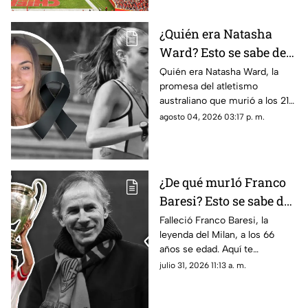
¿Quién era Natasha
Ward? Esto se sabe de
la mu3rt3 de la joven
Quién era Natasha Ward, la
promesa del atletismo
promesa del atletismo
australiano que murió a los 21
a los 21 años
años. Conoce su trayectoria,
agosto 04, 2026 03:17 p. m.
logros y lo que se sabe de su
fallecimiento.
¿De qué mur1ó Franco
Baresi? Esto se sabe del
fallecimiento de la
Falleció Franco Baresi, la
leyenda del Milan, a los 66
leyenda del Milan a los
años se edad. Aquí te
66 años de edad
compartimos todos los
julio 31, 2026 11:13 a. m.
detalles sobre su fallecimiento
y su trayectoria.