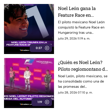
Noel León gana la
Feature Race en
Hungaroring y logra un
El piloto mexicano Noel León
conquistó la Feature Race en
triunfo histórico rumbo
Hungaroring tras una
al campeonato
impecable estrategia de pits y
julio 29, 2026 11:19 a. m.
suma un triunfo clave.
0:37
¿Quién es Noel León?
Piloto regiomontano de
21 años y promesa del
Noel León, piloto mexicano, se
ha consolidado como una de
automovilismo
las promesas del
mexicano con Campos
automovilismo nacional al
julio 28, 2026 07:10 p. m.
Racing
competir en la Fórmula 2. Aquí
1:19
los detalles.