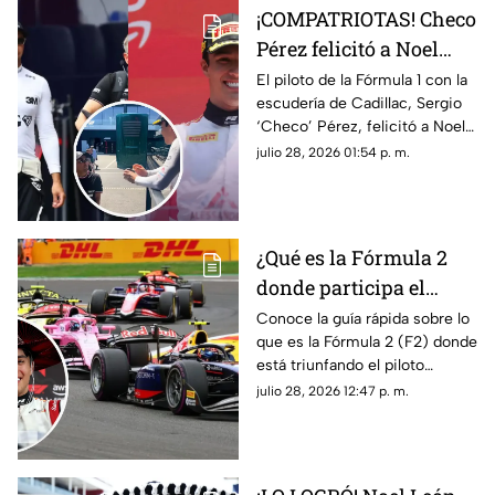
¡COMPATRIOTAS! Checo
Pérez felicitó a Noel
León por su victoria en
El piloto de la Fórmula 1 con la
escudería de Cadillac, Sergio
el GP de Hungría; esto
‘Checo’ Pérez, felicitó a Noel
fue lo que dijo el de
León luego de su triunfo en el
julio 28, 2026 01:54 p. m.
Cadillac
Gran Premio de Hungría de la
F2. Te contamos lo que le dijo.
¿Qué es la Fórmula 2
donde participa el
mexicano Noel León?
Conoce la guía rápida sobre lo
que es la Fórmula 2 (F2) donde
Lo que debes saber
está triunfando el piloto
mexicano de 21 años, Noel
julio 28, 2026 12:47 p. m.
León. Te contamos cómo
funciona y cuáles son sus
diferencias con la F1.