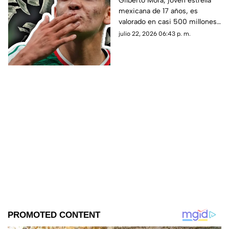
Gilberto Mora, joven estrella
mexicana de 17 años, es
valorado en casi 500
valorado en casi 500 millones
millones tras la Copa
tras la Copa Mundial de la FIFA
julio 22, 2026 06:43 p. m.
Mundial de la FIFA
2026 ™. Aquí los detalles del
2026 ™
futbolista.