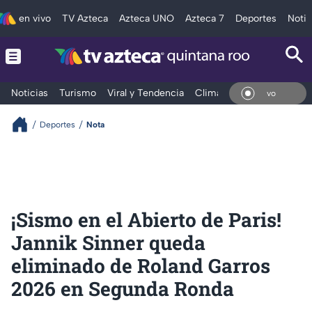
en vivo
TV Azteca
Azteca UNO
Azteca 7
Deportes
Notic
Noticias
Turismo
Viral y Tendencia
Clima
Tráfico
Deporte
En V
Deportes
Nota
¡Sismo en el Abierto de Paris!
Jannik Sinner queda
eliminado de Roland Garros
2026 en Segunda Ronda