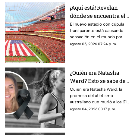
¡Aquí está! Revelan
dónde se encuentra el
estadio con cúpula
El nuevo estadio con cúpula
transparente está causando
transparente
sensación en el mundo por
cómo luce y aquí te contamos
agosto 05, 2026 07:24 p. m.
los detalles de su ubicación.
¿Quién era Natasha
Ward? Esto se sabe de
la mu3rt3 de la joven
Quién era Natasha Ward, la
promesa del atletismo
promesa del atletismo
australiano que murió a los 21
a los 21 años
años. Conoce su trayectoria,
agosto 04, 2026 03:17 p. m.
logros y lo que se sabe de su
fallecimiento.