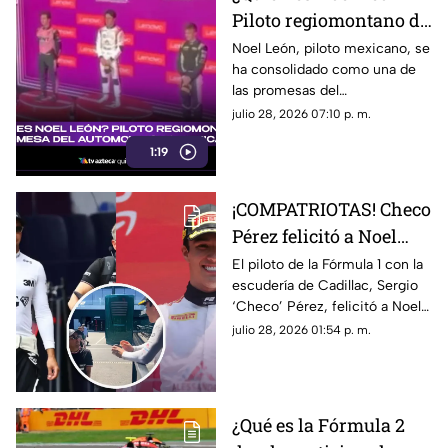
Piloto regiomontano de
21 años y promesa del
Noel León, piloto mexicano, se
ha consolidado como una de
automovilismo
las promesas del
mexicano con Campos
automovilismo nacional al
julio 28, 2026 07:10 p. m.
Racing
competir en la Fórmula 2. Aquí
1:19
los detalles.
¡COMPATRIOTAS! Checo
Pérez felicitó a Noel
León por su victoria en
El piloto de la Fórmula 1 con la
escudería de Cadillac, Sergio
el GP de Hungría; esto
‘Checo’ Pérez, felicitó a Noel
fue lo que dijo el de
León luego de su triunfo en el
julio 28, 2026 01:54 p. m.
Cadillac
Gran Premio de Hungría de la
F2. Te contamos lo que le dijo.
¿Qué es la Fórmula 2