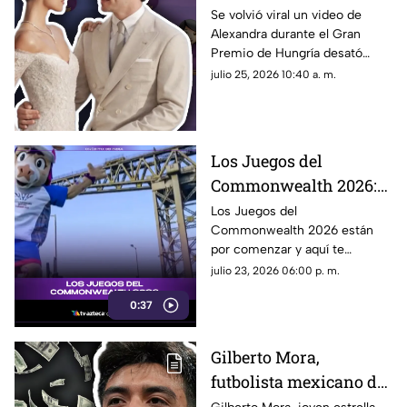
VIDEO que desató
Se volvió viral un video de
Alexandra durante el Gran
rumores sobre el
Premio de Hungría desató
embarazo de
rumores sobre un embarazo.
julio 25, 2026 10:40 a. m.
Alexandra; así fue
¿El piloto de la F1, Charles
captada durante el
Leclerc, será papá?
Gran Premio de
Hungría
Los Juegos del
Commonwealth 2026:
qué son, fechas y de qué
Los Juegos del
Commonwealth 2026 están
se trata
por comenzar y aquí te
contamos qué son, cuándo se
julio 23, 2026 06:00 p. m.
celebran y por qué son uno de
0:37
los eventos deportivos más
importantes del mundo.
Gilberto Mora,
futbolista mexicano de
17 años de edad, es