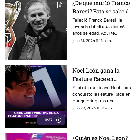
¿De qué mur1ó Franco
Baresi? Esto se sabe del
fallecimiento de la
Falleció Franco Baresi, la
leyenda del Milan, a los 66
leyenda del Milan a los
años se edad. Aquí te
66 años de edad
compartimos todos los
julio 31, 2026 11:13 a. m.
detalles sobre su fallecimiento
y su trayectoria.
Noel León gana la
Feature Race en
Hungaroring y logra un
El piloto mexicano Noel León
conquistó la Feature Race en
triunfo histórico rumbo
Hungaroring tras una
al campeonato
impecable estrategia de pits y
julio 29, 2026 11:19 a. m.
suma un triunfo clave.
0:37
¿Quién es Noel León?