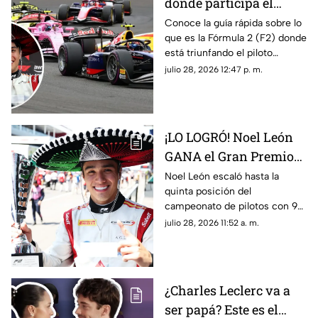
donde participa el
mexicano Noel León?
Conoce la guía rápida sobre lo
que es la Fórmula 2 (F2) donde
Lo que debes saber
está triunfando el piloto
mexicano de 21 años, Noel
julio 28, 2026 12:47 p. m.
León. Te contamos cómo
funciona y cuáles son sus
diferencias con la F1.
¡LO LOGRÓ! Noel León
GANA el Gran Premio
de Hungría en la F2
Noel León escaló hasta la
quinta posición del
campeonato de pilotos con 94
unidades, impulsando también
julio 28, 2026 11:52 a. m.
a Campos Racing en la cima
del mundial por equipos
¿Charles Leclerc va a
ser papá? Este es el