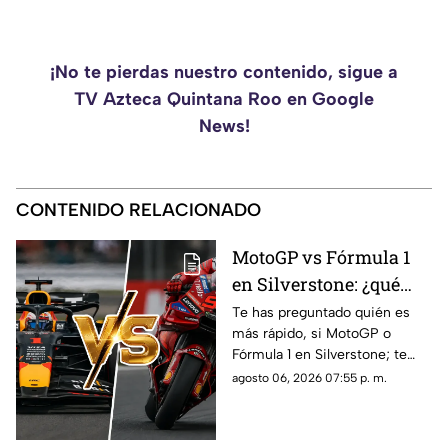
¡No te pierdas nuestro contenido, sigue a
TV Azteca Quintana Roo en Google
News!
CONTENIDO RELACIONADO
MotoGP vs Fórmula 1
en Silverstone: ¿qué
categoría es más rápida
Te has preguntado quién es
más rápido, si MotoGP o
y por cuánto?
Fórmula 1 en Silverstone; te
contamos los horarios del GP
agosto 06, 2026 07:55 p. m.
de Gran Bretaña de la
temporada 2026 y dónde verlo
en vivo.