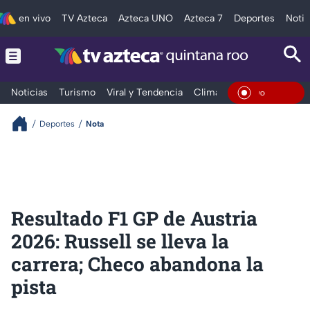
en vivo
TV Azteca
Azteca UNO
Azteca 7
Deportes
Notic
Noticias
Turismo
Viral y Tendencia
Clima
Tráfico
Deporte
En Viv
Deportes
Nota
Resultado F1 GP de Austria
2026: Russell se lleva la
carrera; Checo abandona la
pista