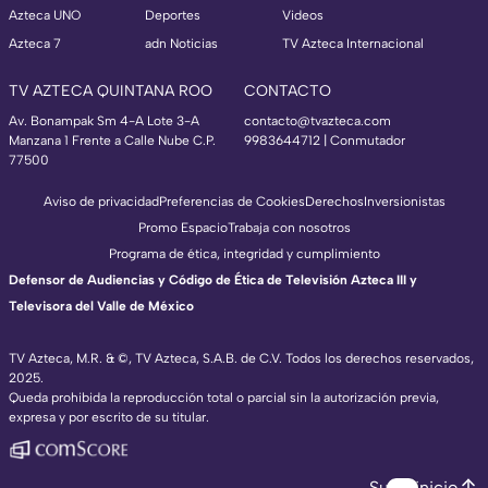
Azteca UNO
Deportes
Videos
Azteca 7
adn Noticias
TV Azteca Internacional
TV AZTECA QUINTANA ROO
CONTACTO
Av. Bonampak Sm 4-A Lote 3-A
contacto@tvazteca.com
Manzana 1 Frente a Calle Nube C.P.
9983644712 | Conmutador
77500
Aviso de privacidad
Preferencias de Cookies
Derechos
Inversionistas
Promo Espacio
Trabaja con nosotros
Programa de ética, integridad y cumplimiento
Defensor de Audiencias y Código de Ética de Televisión Azteca III y
Televisora del Valle de México
TV Azteca, M.R. & ©, TV Azteca, S.A.B. de C.V. Todos los derechos reservados,
2025.
Queda prohibida la reproducción total o parcial sin la autorización previa,
expresa y por escrito de su titular.
Subir inicio