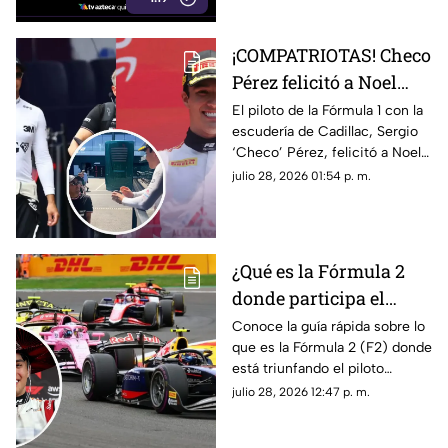
¡COMPATRIOTAS! Checo
Pérez felicitó a Noel
León por su victoria en
El piloto de la Fórmula 1 con la
escudería de Cadillac, Sergio
el GP de Hungría; esto
‘Checo’ Pérez, felicitó a Noel
fue lo que dijo el de
León luego de su triunfo en el
julio 28, 2026 01:54 p. m.
Cadillac
Gran Premio de Hungría de la
F2. Te contamos lo que le dijo.
¿Qué es la Fórmula 2
donde participa el
mexicano Noel León?
Conoce la guía rápida sobre lo
que es la Fórmula 2 (F2) donde
Lo que debes saber
está triunfando el piloto
mexicano de 21 años, Noel
julio 28, 2026 12:47 p. m.
León. Te contamos cómo
funciona y cuáles son sus