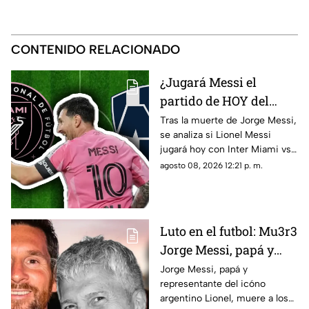
CONTENIDO RELACIONADO
¿Jugará Messi el
partido de HOY del
Inter Miami vs
Tras la muerte de Jorge Messi,
se analiza si Lionel Messi
Monterrey tras la
jugará hoy con Inter Miami vs
muerte de su padre?
Monterrey por la Leagues Cup.
agosto 08, 2026 12:21 p. m.
Esto se sabe
Aquí te compartimos los
detalles.
Luto en el futbol: Mu3r3
Jorge Messi, papá y
representante de
Jorge Messi, papá y
representante del icóno
Lionel, a los 68 años de
argentino Lionel, muere a los
edad; esto se sabe