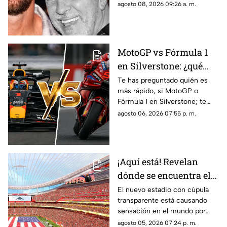
68 años de edad. Aquí te
agosto 08, 2026 09:26 a. m.
compartimos todos los
detalles sobre su muerte.
MotoGP vs Fórmula 1
en Silverstone: ¿qué
categoría es más rápida
Te has preguntado quién es
más rápido, si MotoGP o
y por cuánto?
Fórmula 1 en Silverstone; te
contamos los horarios del GP
agosto 06, 2026 07:55 p. m.
de Gran Bretaña de la
temporada 2026 y dónde verlo
en vivo.
¡Aquí está! Revelan
dónde se encuentra el
estadio con cúpula
El nuevo estadio con cúpula
transparente está causando
transparente
sensación en el mundo por
cómo luce y aquí te contamos
agosto 05, 2026 07:24 p. m.