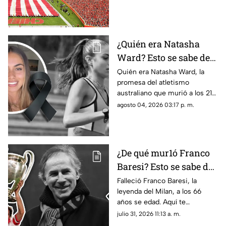
los detalles de su ubicación.
¿Quién era Natasha
Ward? Esto se sabe de
la mu3rt3 de la joven
Quién era Natasha Ward, la
promesa del atletismo
promesa del atletismo
australiano que murió a los 21
a los 21 años
años. Conoce su trayectoria,
agosto 04, 2026 03:17 p. m.
logros y lo que se sabe de su
fallecimiento.
¿De qué mur1ó Franco
Baresi? Esto se sabe del
fallecimiento de la
Falleció Franco Baresi, la
leyenda del Milan, a los 66
leyenda del Milan a los
años se edad. Aquí te
66 años de edad
compartimos todos los
julio 31, 2026 11:13 a. m.
detalles sobre su fallecimiento