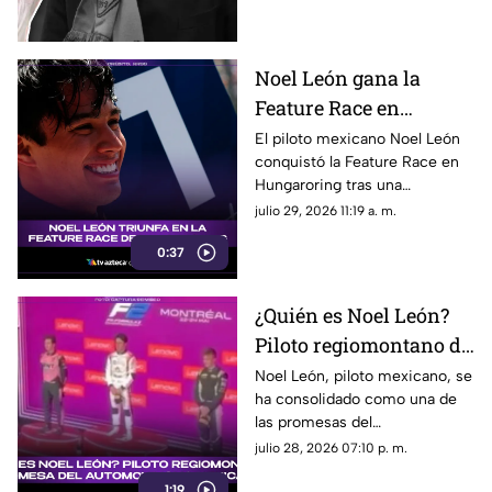
y su trayectoria.
Noel León gana la
Feature Race en
Hungaroring y logra un
El piloto mexicano Noel León
conquistó la Feature Race en
triunfo histórico rumbo
Hungaroring tras una
al campeonato
impecable estrategia de pits y
julio 29, 2026 11:19 a. m.
suma un triunfo clave.
0:37
¿Quién es Noel León?
Piloto regiomontano de
21 años y promesa del
Noel León, piloto mexicano, se
ha consolidado como una de
automovilismo
las promesas del
mexicano con Campos
automovilismo nacional al
julio 28, 2026 07:10 p. m.
Racing
competir en la Fórmula 2. Aquí
1:19
los detalles.