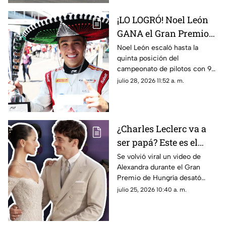
diferencias con la F1.
¡LO LOGRÓ! Noel León
GANA el Gran Premio
de Hungría en la F2
Noel León escaló hasta la
quinta posición del
campeonato de pilotos con 94
unidades, impulsando también
julio 28, 2026 11:52 a. m.
a Campos Racing en la cima
del mundial por equipos
¿Charles Leclerc va a
ser papá? Este es el
VIDEO que desató
Se volvió viral un video de
Alexandra durante el Gran
rumores sobre el
Premio de Hungría desató
embarazo de
rumores sobre un embarazo.
julio 25, 2026 10:40 a. m.
Alexandra; así fue
¿El piloto de la F1, Charles
captada durante el
Leclerc, será papá?
Gran Premio de