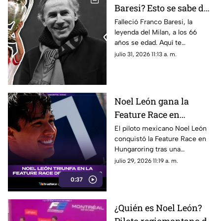
Baresi? Esto se sabe del
fallecimiento de la
Falleció Franco Baresi, la
leyenda del Milan, a los 66
leyenda del Milan a los
años se edad. Aquí te
66 años de edad
compartimos todos los
julio 31, 2026 11:13 a. m.
detalles sobre su fallecimiento
y su trayectoria.
Noel León gana la
Feature Race en
Hungaroring y logra un
El piloto mexicano Noel León
conquistó la Feature Race en
triunfo histórico rumbo
Hungaroring tras una
al campeonato
impecable estrategia de pits y
julio 29, 2026 11:19 a. m.
suma un triunfo clave.
0:37
¿Quién es Noel León?