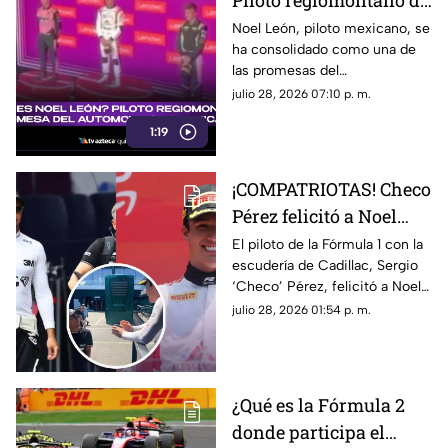
Piloto regiomontano de
21 años y promesa del
Noel León, piloto mexicano, se
ha consolidado como una de
automovilismo
las promesas del
mexicano con Campos
automovilismo nacional al
julio 28, 2026 07:10 p. m.
Racing
competir en la Fórmula 2. Aquí
1:19
los detalles.
¡COMPATRIOTAS! Checo
Pérez felicitó a Noel
León por su victoria en
El piloto de la Fórmula 1 con la
escudería de Cadillac, Sergio
el GP de Hungría; esto
‘Checo’ Pérez, felicitó a Noel
fue lo que dijo el de
León luego de su triunfo en el
julio 28, 2026 01:54 p. m.
Cadillac
Gran Premio de Hungría de la
F2. Te contamos lo que le dijo.
¿Qué es la Fórmula 2
donde participa el