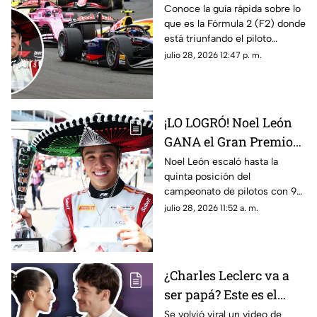
mexicano Noel León?
Conoce la guía rápida sobre lo
que es la Fórmula 2 (F2) donde
Lo que debes saber
está triunfando el piloto
mexicano de 21 años, Noel
julio 28, 2026 12:47 p. m.
León. Te contamos cómo
funciona y cuáles son sus
diferencias con la F1.
¡LO LOGRÓ! Noel León
GANA el Gran Premio
de Hungría en la F2
Noel León escaló hasta la
quinta posición del
campeonato de pilotos con 94
unidades, impulsando también
julio 28, 2026 11:52 a. m.
a Campos Racing en la cima
del mundial por equipos
¿Charles Leclerc va a
ser papá? Este es el
VIDEO que desató
Se volvió viral un video de