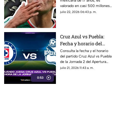
mexicana de 17 años, es
valorado en casi 500
valorado en casi 500 millones
millones tras la Copa
tras la Copa Mundial de la FIFA
julio 22, 2026 06:43 p. m.
Mundial de la FIFA
2026 ™. Aquí los detalles del
2026 ™
futbolista.
Cruz Azul vs Puebla:
Fecha y horario del
partido de la Jornada 2
Consulta la fecha y el horario
del partido Cruz Azul vs Puebla
del Apertura 2026 de la
de la Jornada 2 del Apertura
Liga MX
2026 de la Liga MX.
julio 21, 2026 11:43 a. m.
0:53