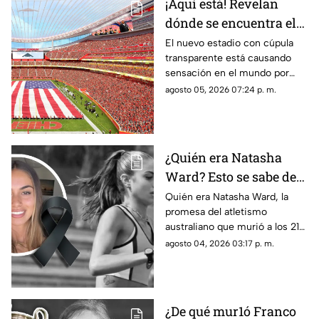
¡Aquí está! Revelan
dónde se encuentra el
estadio con cúpula
El nuevo estadio con cúpula
transparente está causando
transparente
sensación en el mundo por
cómo luce y aquí te contamos
agosto 05, 2026 07:24 p. m.
los detalles de su ubicación.
¿Quién era Natasha
Ward? Esto se sabe de
la mu3rt3 de la joven
Quién era Natasha Ward, la
promesa del atletismo
promesa del atletismo
australiano que murió a los 21
a los 21 años
años. Conoce su trayectoria,
agosto 04, 2026 03:17 p. m.
logros y lo que se sabe de su
fallecimiento.
¿De qué mur1ó Franco