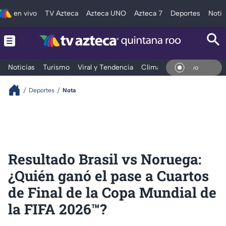
en vivo
TV Azteca
Azteca UNO
Azteca 7
Deportes
Notic
Noticias
Turismo
Viral y Tendencia
Clima
Tráfico
Deporte
En Vi
Deportes
Nota
Resultado Brasil vs Noruega:
¿Quién ganó el pase a Cuartos
de Final de la Copa Mundial de
la FIFA 2026™️?