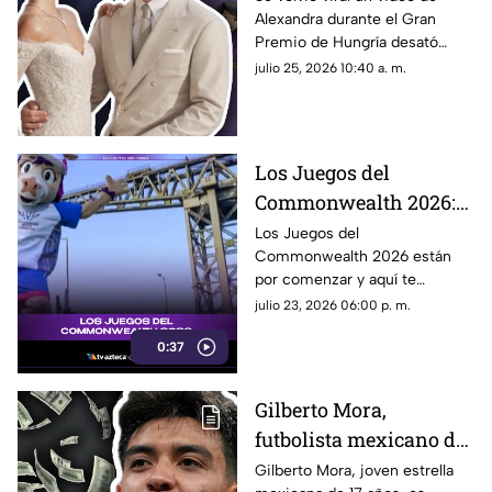
Alexandra durante el Gran
rumores sobre el
Premio de Hungría desató
embarazo de
rumores sobre un embarazo.
julio 25, 2026 10:40 a. m.
Alexandra; así fue
¿El piloto de la F1, Charles
captada durante el
Leclerc, será papá?
Gran Premio de
Hungría
Los Juegos del
Commonwealth 2026:
qué son, fechas y de qué
Los Juegos del
Commonwealth 2026 están
se trata
por comenzar y aquí te
contamos qué son, cuándo se
julio 23, 2026 06:00 p. m.
celebran y por qué son uno de
0:37
los eventos deportivos más
importantes del mundo.
Gilberto Mora,
futbolista mexicano de
17 años de edad, es
Gilberto Mora, joven estrella