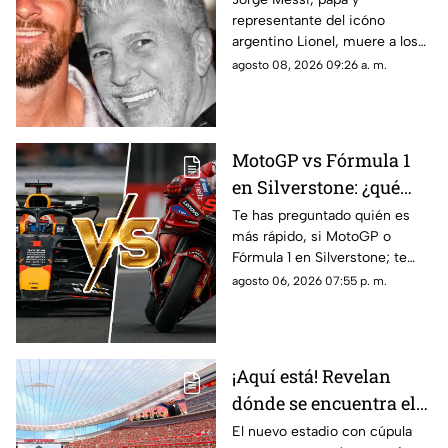
representante del icóno
Lionel, a los 68 años de
argentino Lionel, muere a los
edad; esto se sabe
68 años de edad. Aquí te
agosto 08, 2026 09:26 a. m.
compartimos todos los
detalles sobre su muerte.
MotoGP vs Fórmula 1
en Silverstone: ¿qué
categoría es más rápida
Te has preguntado quién es
más rápido, si MotoGP o
y por cuánto?
Fórmula 1 en Silverstone; te
contamos los horarios del GP
agosto 06, 2026 07:55 p. m.
de Gran Bretaña de la
temporada 2026 y dónde verlo
en vivo.
¡Aquí está! Revelan
dónde se encuentra el
estadio con cúpula
El nuevo estadio con cúpula