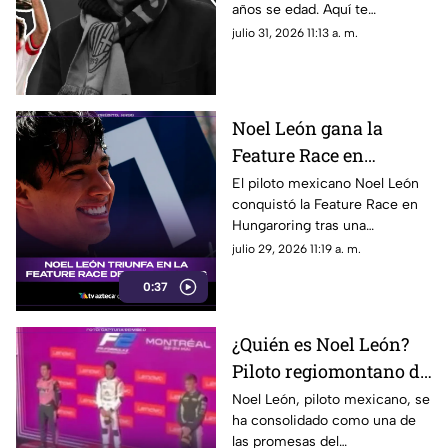
años se edad. Aquí te
66 años de edad
compartimos todos los
julio 31, 2026 11:13 a. m.
detalles sobre su fallecimiento
y su trayectoria.
Noel León gana la
Feature Race en
Hungaroring y logra un
El piloto mexicano Noel León
conquistó la Feature Race en
triunfo histórico rumbo
Hungaroring tras una
al campeonato
impecable estrategia de pits y
julio 29, 2026 11:19 a. m.
suma un triunfo clave.
0:37
¿Quién es Noel León?
Piloto regiomontano de
21 años y promesa del
Noel León, piloto mexicano, se
ha consolidado como una de
automovilismo
las promesas del