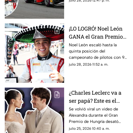
julio 28, 2026 12:47 p. m.
León. Te contamos cómo
funciona y cuáles son sus
diferencias con la F1.
¡LO LOGRÓ! Noel León
GANA el Gran Premio
de Hungría en la F2
Noel León escaló hasta la
quinta posición del
campeonato de pilotos con 94
unidades, impulsando también
julio 28, 2026 11:52 a. m.
a Campos Racing en la cima
del mundial por equipos
¿Charles Leclerc va a
ser papá? Este es el
VIDEO que desató
Se volvió viral un video de
Alexandra durante el Gran
rumores sobre el
Premio de Hungría desató
embarazo de
rumores sobre un embarazo.
julio 25, 2026 10:40 a. m.
Alexandra; así fue