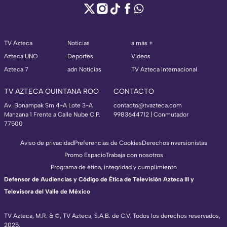
TV Azteca
Noticias
a más +
Azteca UNO
Deportes
Videos
Azteca 7
adn Noticias
TV Azteca Internacional
TV AZTECA QUINTANA ROO
CONTACTO
Av. Bonampak Sm 4-A Lote 3-A
contacto@tvazteca.com
Manzana 1 Frente a Calle Nube C.P.
9983644712 | Conmutador
77500
Aviso de privacidad
Preferencias de Cookies
Derechos
Inversionistas
Promo Espacio
Trabaja con nosotros
Programa de ética, integridad y cumplimiento
Defensor de Audiencias y Código de Ética de Televisión Azteca III y
Televisora del Valle de México
TV Azteca, M.R. & ©, TV Azteca, S.A.B. de C.V. Todos los derechos reservados,
2025.