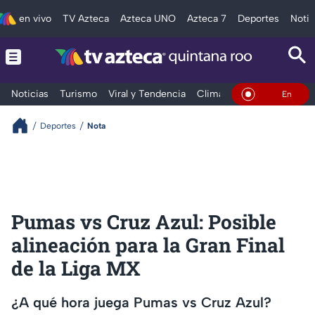
en vivo
TV Azteca
Azteca UNO
Azteca 7
Deportes
Notic
Noticias
Turismo
Viral y Tendencia
Clima
Tráfico
Deporte
En Vivo
Deportes
Nota
Pumas vs Cruz Azul: Posible
alineación para la Gran Final
de la Liga MX
¿A qué hora juega Pumas vs Cruz Azul?