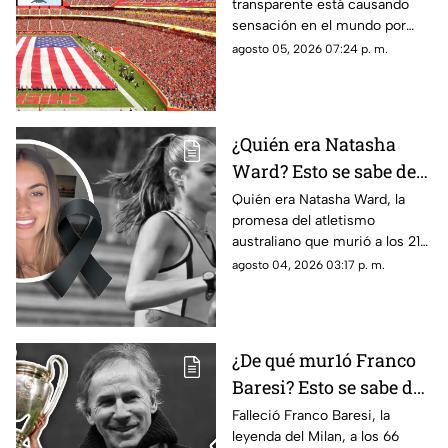
transparente está causando
transparente
sensación en el mundo por
cómo luce y aquí te contamos
agosto 05, 2026 07:24 p. m.
los detalles de su ubicación.
¿Quién era Natasha
Ward? Esto se sabe de
la mu3rt3 de la joven
Quién era Natasha Ward, la
promesa del atletismo
promesa del atletismo
australiano que murió a los 21
a los 21 años
años. Conoce su trayectoria,
agosto 04, 2026 03:17 p. m.
logros y lo que se sabe de su
fallecimiento.
¿De qué mur1ó Franco
Baresi? Esto se sabe del
fallecimiento de la
Falleció Franco Baresi, la
leyenda del Milan, a los 66
leyenda del Milan a los