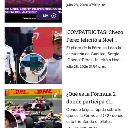
mexicano con Campos
automovilismo nacional al
julio 28, 2026 07:10 p. m.
Racing
competir en la Fórmula 2. Aquí
1:19
los detalles.
¡COMPATRIOTAS! Checo
Pérez felicitó a Noel
León por su victoria en
El piloto de la Fórmula 1 con la
escudería de Cadillac, Sergio
el GP de Hungría; esto
‘Checo’ Pérez, felicitó a Noel
fue lo que dijo el de
León luego de su triunfo en el
julio 28, 2026 01:54 p. m.
Cadillac
Gran Premio de Hungría de la
F2. Te contamos lo que le dijo.
¿Qué es la Fórmula 2
donde participa el
mexicano Noel León?
Conoce la guía rápida sobre lo
que es la Fórmula 2 (F2) donde
Lo que debes saber
está triunfando el piloto
mexicano de 21 años, Noel