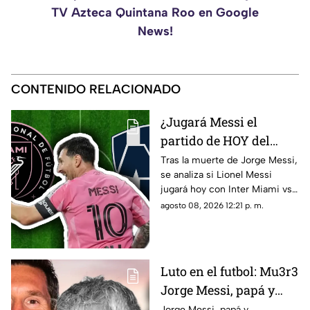
TV Azteca Quintana Roo en Google
News!
CONTENIDO RELACIONADO
¿Jugará Messi el
partido de HOY del
Inter Miami vs
Tras la muerte de Jorge Messi,
se analiza si Lionel Messi
Monterrey tras la
jugará hoy con Inter Miami vs
muerte de su padre?
Monterrey por la Leagues Cup.
agosto 08, 2026 12:21 p. m.
Esto se sabe
Aquí te compartimos los
detalles.
Luto en el futbol: Mu3r3
Jorge Messi, papá y
representante de
Jorge Messi, papá y