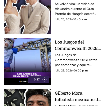
VIDEO que desató
Se volvió viral un video de
Alexandra durante el Gran
rumores sobre el
Premio de Hungría desató
embarazo de
rumores sobre un embarazo.
julio 25, 2026 10:40 a. m.
Alexandra; así fue
¿El piloto de la F1, Charles
captada durante el
Leclerc, será papá?
Gran Premio de
Hungría
Los Juegos del
Commonwealth 2026:
qué son, fechas y de qué
Los Juegos del
Commonwealth 2026 están
se trata
por comenzar y aquí te
contamos qué son, cuándo se
julio 23, 2026 06:00 p. m.
celebran y por qué son uno de
0:37
los eventos deportivos más
importantes del mundo.
Gilberto Mora,
futbolista mexicano de
17 años de edad, es