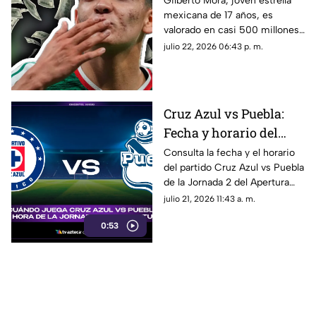
Gilberto Mora, joven estrella
mexicana de 17 años, es
valorado en casi 500
valorado en casi 500 millones
millones tras la Copa
tras la Copa Mundial de la FIFA
julio 22, 2026 06:43 p. m.
Mundial de la FIFA
2026 ™. Aquí los detalles del
2026 ™
futbolista.
Cruz Azul vs Puebla:
Fecha y horario del
partido de la Jornada 2
Consulta la fecha y el horario
del partido Cruz Azul vs Puebla
del Apertura 2026 de la
de la Jornada 2 del Apertura
Liga MX
2026 de la Liga MX.
julio 21, 2026 11:43 a. m.
0:53