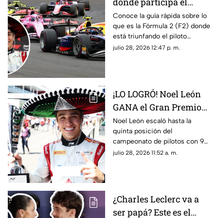
donde participa el
mexicano Noel León?
Conoce la guía rápida sobre lo
que es la Fórmula 2 (F2) donde
Lo que debes saber
está triunfando el piloto
mexicano de 21 años, Noel
julio 28, 2026 12:47 p. m.
León. Te contamos cómo
funciona y cuáles son sus
diferencias con la F1.
¡LO LOGRÓ! Noel León
GANA el Gran Premio
de Hungría en la F2
Noel León escaló hasta la
quinta posición del
campeonato de pilotos con 94
unidades, impulsando también
julio 28, 2026 11:52 a. m.
a Campos Racing en la cima
del mundial por equipos
¿Charles Leclerc va a
ser papá? Este es el