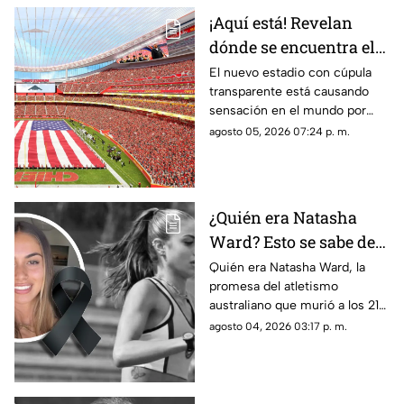
¡Aquí está! Revelan
dónde se encuentra el
estadio con cúpula
El nuevo estadio con cúpula
transparente está causando
transparente
sensación en el mundo por
cómo luce y aquí te contamos
agosto 05, 2026 07:24 p. m.
los detalles de su ubicación.
¿Quién era Natasha
Ward? Esto se sabe de
la mu3rt3 de la joven
Quién era Natasha Ward, la
promesa del atletismo
promesa del atletismo
australiano que murió a los 21
a los 21 años
años. Conoce su trayectoria,
agosto 04, 2026 03:17 p. m.
logros y lo que se sabe de su
fallecimiento.