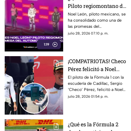
Piloto regiomontano de
21 años y promesa del
Noel León, piloto mexicano, se
ha consolidado como una de
automovilismo
las promesas del
mexicano con Campos
automovilismo nacional al
julio 28, 2026 07:10 p. m.
Racing
competir en la Fórmula 2. Aquí
1:19
los detalles.
¡COMPATRIOTAS! Checo
Pérez felicitó a Noel
León por su victoria en
El piloto de la Fórmula 1 con la
escudería de Cadillac, Sergio
el GP de Hungría; esto
‘Checo’ Pérez, felicitó a Noel
fue lo que dijo el de
León luego de su triunfo en el
julio 28, 2026 01:54 p. m.
Cadillac
Gran Premio de Hungría de la
F2. Te contamos lo que le dijo.
¿Qué es la Fórmula 2