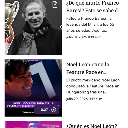
¿De qué mur1ó Franco
Baresi? Esto se sabe del
fallecimiento de la
Falleció Franco Baresi, la
leyenda del Milan, a los 66
leyenda del Milan a los
años se edad. Aquí te
66 años de edad
compartimos todos los
julio 31, 2026 11:13 a. m.
detalles sobre su fallecimiento
y su trayectoria.
Noel León gana la
Feature Race en
Hungaroring y logra un
El piloto mexicano Noel León
conquistó la Feature Race en
triunfo histórico rumbo
Hungaroring tras una
al campeonato
impecable estrategia de pits y
julio 29, 2026 11:19 a. m.
suma un triunfo clave.
0:37
¿Quién es Noel León?