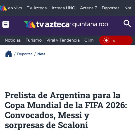
en vivo
TV Azteca
Azteca UNO
Azteca 7
Deportes
Notic
Noticias
Turismo
Viral y Tendencia
Clima
Tráfico
Deporte
En Vivo
Deportes
Nota
Prelista de Argentina para la
Copa Mundial de la FIFA 2026:
Convocados, Messi y
sorpresas de Scaloni