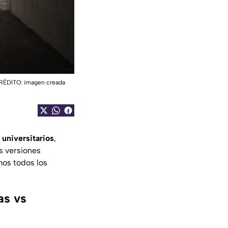
|CRÉDITO: imagen creada
 universitarios
,
s versiones
os todos los
as vs