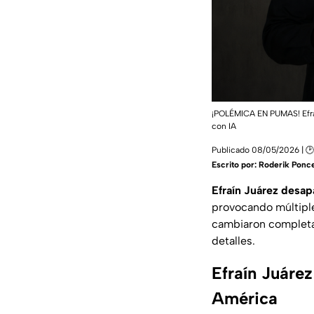
¡POLÉMICA EN PUMAS! Efraí
con IA
Publicado 08/05/2026 | 🕑
Escrito por:
Roderik Ponc
Efraín Juárez desa
provocando múltip
cambiaron completa
detalles.
Efraín Juáre
América