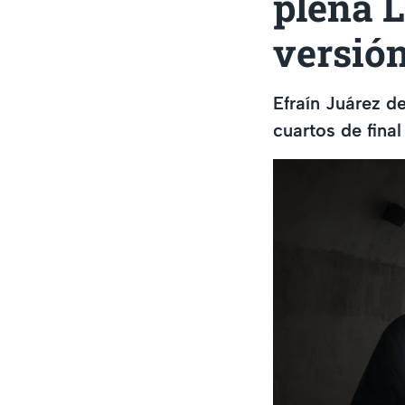
plena L
versió
Efraín Juárez d
cuartos de fina