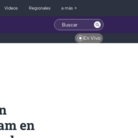
Regionales
Videos
a más +
En Vivo
n
ram en