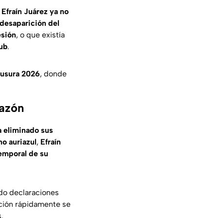
 Efraín Juárez ya no
desaparición del
esión
, o que existía
lub
.
lausura 2026
, donde
razón
a eliminado sus
no auriazul
,
Efraín
emporal de su
ado declaraciones
ación rápidamente se
.