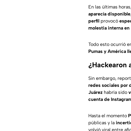
En las últimas hora
aparecía disponible
perfil
provocó
espe
molestia interna e
Todo esto ocurrió e
Pumas y América l
¿Hackearon a
Sin embargo, report
redes sociales por 
Juárez
habría sido
v
cuenta de Instagra
Hasta el momento
P
públicas y la
incert
volvió viral entre a