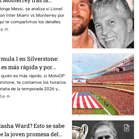
s Monterrey tras la
adre? Esto se sabe
orge Messi, se analiza si Lionel
con Inter Miami vs Monterrey por
uí te compartimos los detalles.
 p. m.
mula 1 en Silverstone:
 es más rápida y por
 quién es más rápido, si MotoGP
verstone; te contamos los horarios
etaña de la temporada 2026 y
o.
5 p. m.
tasha Ward? Esto se sabe
de la joven promesa del