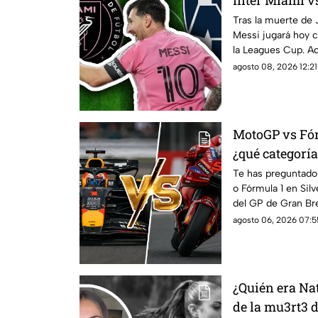
Inter Miami v
muerte de su p
Tras la muerte de J
Messi jugará hoy 
la Leagues Cup. Aq
agosto 08, 2026 12:21
MotoGP vs Fór
¿qué categoría
cuánto?
Te has preguntado
o Fórmula 1 en Sil
del GP de Gran Br
dónde verlo en viv
agosto 06, 2026 07:5
¿Quién era Na
de la mu3rt3 