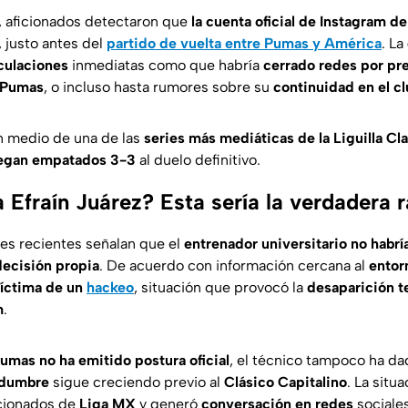
s, aficionados detectaron que
la cuenta oficial de Instagram de
, justo antes del
partido de vuelta entre Pumas y América
. La
culaciones
inmediatas como que habría
cerrado redes por pr
n Pumas
, o incluso hasta rumores sobre su
continuidad en el c
n medio de una de las
series más mediáticas de la Liguilla C
legan empatados 3-3
al duelo definitivo.
 Efraín Juárez? Esta sería la verdadera 
es recientes señalan que el
entrenador universitario
no habrí
decisión propia
. De acuerdo con información cercana al
entor
íctima de un
hackeo
, situación que provocó la
desaparición t
m
.
umas no ha emitido postura oficial
, el técnico tampoco ha d
idumbre
sigue creciendo previo al
Clásico Capitalino
. La situ
ficionados de
Liga MX
y generó
conversación en redes
sociales