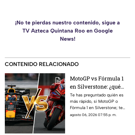
¡No te pierdas nuestro contenido, sigue a
TV Azteca Quintana Roo en Google
News!
CONTENIDO RELACIONADO
MotoGP vs Fórmula 1
en Silverstone: ¿qué
categoría es más rápida
Te has preguntado quién es
más rápido, si MotoGP o
y por cuánto?
Fórmula 1 en Silverstone; te
contamos los horarios del GP
agosto 06, 2026 07:55 p. m.
de Gran Bretaña de la
temporada 2026 y dónde verlo
en vivo.