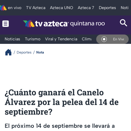
en vivo
TV Azteca
Azteca UNO
Azteca 7
Deportes
Notic
Noticias
Turismo
Viral y Tendencia
Clima
Tráfico
Deporte
En Vivo
Deportes
Nota
¿Cuánto ganará el Canelo
Álvarez por la pelea del 14 de
septiembre?
El próximo 14 de septiembre se llevará a