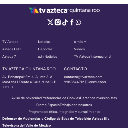
TV Azteca
Noticias
a más +
Azteca UNO
Deportes
Videos
Azteca 7
adn Noticias
TV Azteca Internacional
TV AZTECA QUINTANA ROO
CONTACTO
Av. Bonampak Sm 4-A Lote 3-A
contacto@tvazteca.com
Manzana 1 Frente a Calle Nube C.P.
9983644712 | Conmutador
77500
Aviso de privacidad
Preferencias de Cookies
Derechos
Inversionistas
Promo Espacio
Trabaja con nosotros
Programa de ética, integridad y cumplimiento
Defensor de Audiencias y Código de Ética de Televisión Azteca III y
Televisora del Valle de México