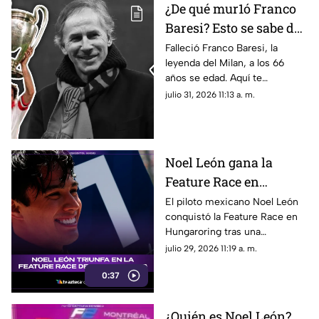
¿De qué mur1ó Franco
Baresi? Esto se sabe del
fallecimiento de la
Falleció Franco Baresi, la
leyenda del Milan, a los 66
leyenda del Milan a los
años se edad. Aquí te
66 años de edad
compartimos todos los
julio 31, 2026 11:13 a. m.
detalles sobre su fallecimiento
y su trayectoria.
Noel León gana la
Feature Race en
Hungaroring y logra un
El piloto mexicano Noel León
conquistó la Feature Race en
triunfo histórico rumbo
Hungaroring tras una
al campeonato
impecable estrategia de pits y
julio 29, 2026 11:19 a. m.
suma un triunfo clave.
0:37
¿Quién es Noel León?