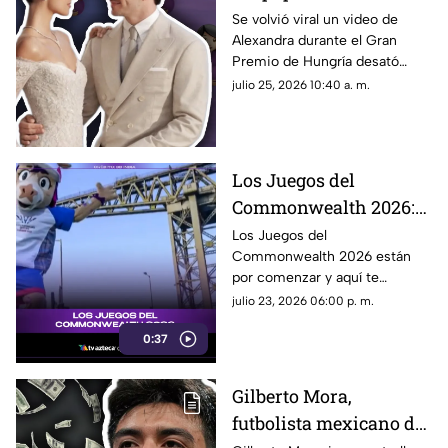
VIDEO que desató
Se volvió viral un video de
Alexandra durante el Gran
rumores sobre el
Premio de Hungría desató
embarazo de
rumores sobre un embarazo.
julio 25, 2026 10:40 a. m.
Alexandra; así fue
¿El piloto de la F1, Charles
captada durante el
Leclerc, será papá?
Gran Premio de
Hungría
Los Juegos del
Commonwealth 2026:
qué son, fechas y de qué
Los Juegos del
Commonwealth 2026 están
se trata
por comenzar y aquí te
contamos qué son, cuándo se
julio 23, 2026 06:00 p. m.
celebran y por qué son uno de
0:37
los eventos deportivos más
importantes del mundo.
Gilberto Mora,
futbolista mexicano de