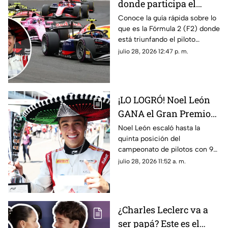
donde participa el
mexicano Noel León?
Conoce la guía rápida sobre lo
que es la Fórmula 2 (F2) donde
Lo que debes saber
está triunfando el piloto
mexicano de 21 años, Noel
julio 28, 2026 12:47 p. m.
León. Te contamos cómo
funciona y cuáles son sus
diferencias con la F1.
¡LO LOGRÓ! Noel León
GANA el Gran Premio
de Hungría en la F2
Noel León escaló hasta la
quinta posición del
campeonato de pilotos con 94
unidades, impulsando también
julio 28, 2026 11:52 a. m.
a Campos Racing en la cima
del mundial por equipos
¿Charles Leclerc va a
ser papá? Este es el