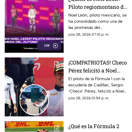
Piloto regiomontano de
21 años y promesa del
Noel León, piloto mexicano, se
ha consolidado como una de
automovilismo
las promesas del
mexicano con Campos
automovilismo nacional al
julio 28, 2026 07:10 p. m.
Racing
competir en la Fórmula 2. Aquí
1:19
los detalles.
¡COMPATRIOTAS! Checo
Pérez felicitó a Noel
León por su victoria en
El piloto de la Fórmula 1 con la
escudería de Cadillac, Sergio
el GP de Hungría; esto
‘Checo’ Pérez, felicitó a Noel
fue lo que dijo el de
León luego de su triunfo en el
julio 28, 2026 01:54 p. m.
Cadillac
Gran Premio de Hungría de la
F2. Te contamos lo que le dijo.
¿Qué es la Fórmula 2