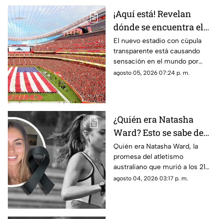
¡Aquí está! Revelan
dónde se encuentra el
estadio con cúpula
El nuevo estadio con cúpula
transparente está causando
transparente
sensación en el mundo por
cómo luce y aquí te contamos
agosto 05, 2026 07:24 p. m.
los detalles de su ubicación.
¿Quién era Natasha
Ward? Esto se sabe de
la mu3rt3 de la joven
Quién era Natasha Ward, la
promesa del atletismo
promesa del atletismo
australiano que murió a los 21
a los 21 años
años. Conoce su trayectoria,
agosto 04, 2026 03:17 p. m.
logros y lo que se sabe de su
fallecimiento.