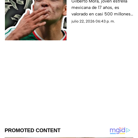
17 años de edad, es
Gilberto Mora, joven estrella
mexicana de 17 años, es
valorado en casi 500
valorado en casi 500 millones
millones tras la Copa
tras la Copa Mundial de la FIFA
julio 22, 2026 06:43 p. m.
Mundial de la FIFA
2026 ™. Aquí los detalles del
2026 ™
futbolista.