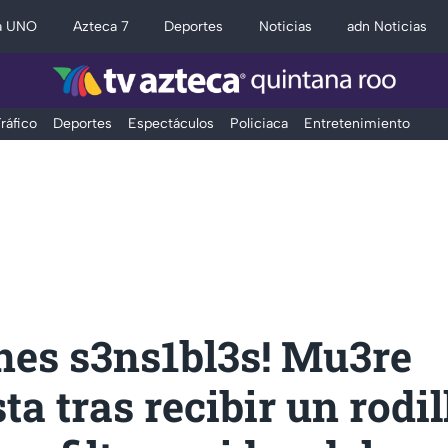
a UNO
Azteca 7
Deportes
Noticias
adn Noticias
ráfico
Deportes
Espectáculos
Policiaca
Entretenimiento
nes s3ns1bl3s! Mu3re
sta tras recibir un rodi