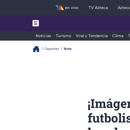
en vivo
TV Azteca
Aztec
Noticias
Turismo
Viral y Tendencia
Clima
T
Deportes
Nota
¡Imáge
futboli