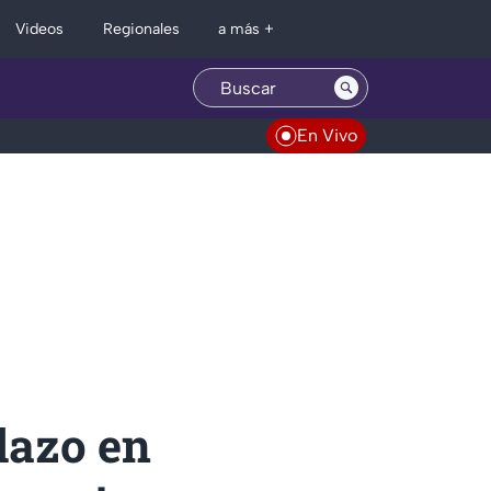
Regionales
Videos
a más +
En Vivo
llazo en