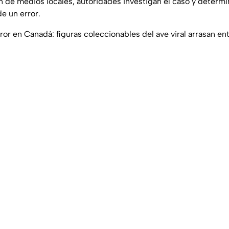
n de medios locales, autoridades investigan el caso y determi
de un error.
ror en Canadá: figuras coleccionables del ave viral arrasan en