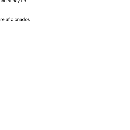
nan si hay un
tre aficionados