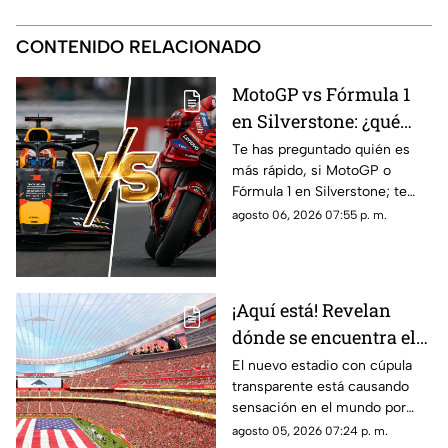
CONTENIDO RELACIONADO
MotoGP vs Fórmula 1
en Silverstone: ¿qué
categoría es más rápida
Te has preguntado quién es
más rápido, si MotoGP o
y por cuánto?
Fórmula 1 en Silverstone; te
contamos los horarios del GP
agosto 06, 2026 07:55 p. m.
de Gran Bretaña de la
temporada 2026 y dónde verlo
en vivo.
¡Aquí está! Revelan
dónde se encuentra el
estadio con cúpula
El nuevo estadio con cúpula
transparente está causando
transparente
sensación en el mundo por
cómo luce y aquí te contamos
agosto 05, 2026 07:24 p. m.