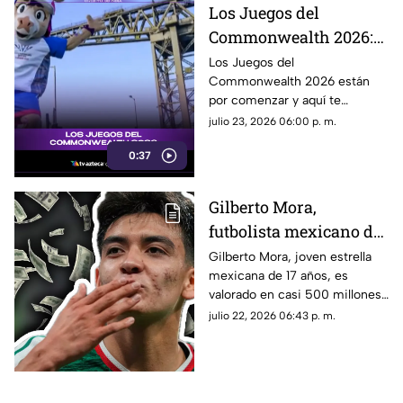
Hungría
Los Juegos del
Commonwealth 2026:
qué son, fechas y de qué
Los Juegos del
Commonwealth 2026 están
se trata
por comenzar y aquí te
contamos qué son, cuándo se
julio 23, 2026 06:00 p. m.
celebran y por qué son uno de
0:37
los eventos deportivos más
importantes del mundo.
Gilberto Mora,
futbolista mexicano de
17 años de edad, es
Gilberto Mora, joven estrella
mexicana de 17 años, es
valorado en casi 500
valorado en casi 500 millones
millones tras la Copa
tras la Copa Mundial de la FIFA
julio 22, 2026 06:43 p. m.
Mundial de la FIFA
2026 ™. Aquí los detalles del
2026 ™
futbolista.