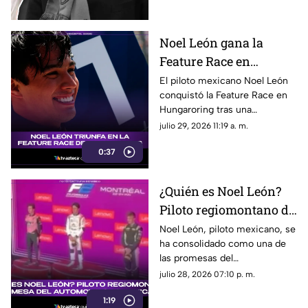
y su trayectoria.
Noel León gana la
Feature Race en
Hungaroring y logra un
El piloto mexicano Noel León
conquistó la Feature Race en
triunfo histórico rumbo
Hungaroring tras una
al campeonato
impecable estrategia de pits y
julio 29, 2026 11:19 a. m.
suma un triunfo clave.
0:37
¿Quién es Noel León?
Piloto regiomontano de
21 años y promesa del
Noel León, piloto mexicano, se
ha consolidado como una de
automovilismo
las promesas del
mexicano con Campos
automovilismo nacional al
julio 28, 2026 07:10 p. m.
Racing
competir en la Fórmula 2. Aquí
1:19
los detalles.