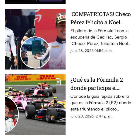
¡COMPATRIOTAS! Checo
Pérez felicitó a Noel
León por su victoria en
El piloto de la Fórmula 1 con la
escudería de Cadillac, Sergio
el GP de Hungría; esto
‘Checo’ Pérez, felicitó a Noel
fue lo que dijo el de
León luego de su triunfo en el
julio 28, 2026 01:54 p. m.
Cadillac
Gran Premio de Hungría de la
F2. Te contamos lo que le dijo.
¿Qué es la Fórmula 2
donde participa el
mexicano Noel León?
Conoce la guía rápida sobre lo
que es la Fórmula 2 (F2) donde
Lo que debes saber
está triunfando el piloto
mexicano de 21 años, Noel
julio 28, 2026 12:47 p. m.
León. Te contamos cómo
funciona y cuáles son sus
diferencias con la F1.