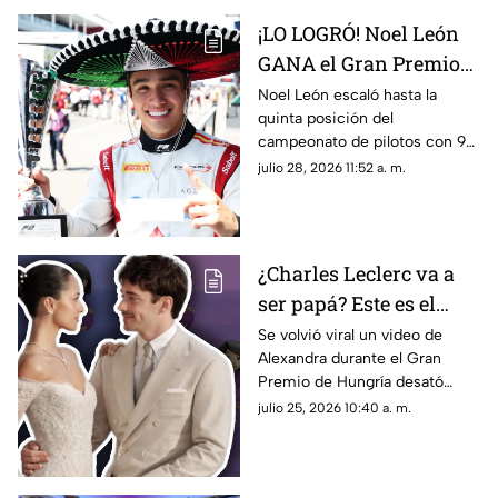
¡LO LOGRÓ! Noel León
GANA el Gran Premio
de Hungría en la F2
Noel León escaló hasta la
quinta posición del
campeonato de pilotos con 94
unidades, impulsando también
julio 28, 2026 11:52 a. m.
a Campos Racing en la cima
del mundial por equipos
¿Charles Leclerc va a
ser papá? Este es el
VIDEO que desató
Se volvió viral un video de
Alexandra durante el Gran
rumores sobre el
Premio de Hungría desató
embarazo de
rumores sobre un embarazo.
julio 25, 2026 10:40 a. m.
Alexandra; así fue
¿El piloto de la F1, Charles
captada durante el
Leclerc, será papá?
Gran Premio de