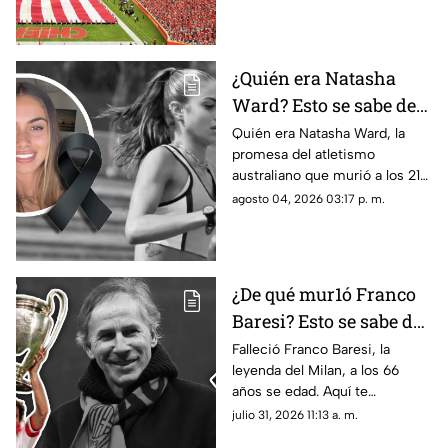
los detalles de su ubicación.
¿Quién era Natasha
Ward? Esto se sabe de
la mu3rt3 de la joven
Quién era Natasha Ward, la
promesa del atletismo
promesa del atletismo
australiano que murió a los 21
a los 21 años
años. Conoce su trayectoria,
agosto 04, 2026 03:17 p. m.
logros y lo que se sabe de su
fallecimiento.
¿De qué mur1ó Franco
Baresi? Esto se sabe del
fallecimiento de la
Falleció Franco Baresi, la
leyenda del Milan, a los 66
leyenda del Milan a los
años se edad. Aquí te
66 años de edad
compartimos todos los
julio 31, 2026 11:13 a. m.
detalles sobre su fallecimiento