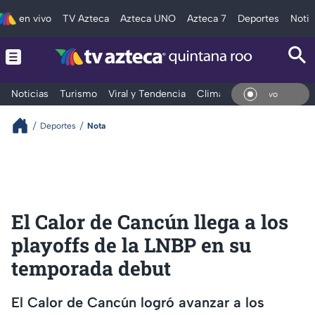
en vivo
TV Azteca
Azteca UNO
Azteca 7
Deportes
Notic
Noticias
Turismo
Viral y Tendencia
Clima
Tráfico
Deporte
En V
Deportes
Nota
El Calor de Cancún llega a los
playoffs de la LNBP en su
temporada debut
El Calor de Cancún logró avanzar a los