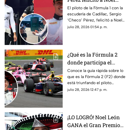
León por su victoria en
El piloto de la Fórmula 1 con la
escudería de Cadillac, Sergio
el GP de Hungría; esto
‘Checo’ Pérez, felicitó a Noel
fue lo que dijo el de
León luego de su triunfo en el
julio 28, 2026 01:54 p. m.
Cadillac
Gran Premio de Hungría de la
F2. Te contamos lo que le dijo.
¿Qué es la Fórmula 2
donde participa el
mexicano Noel León?
Conoce la guía rápida sobre lo
que es la Fórmula 2 (F2) donde
Lo que debes saber
está triunfando el piloto
mexicano de 21 años, Noel
julio 28, 2026 12:47 p. m.
León. Te contamos cómo
funciona y cuáles son sus
diferencias con la F1.
¡LO LOGRÓ! Noel León
GANA el Gran Premio