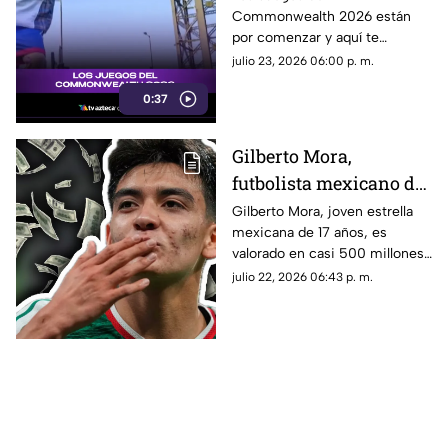
Commonwealth 2026 están
se trata
por comenzar y aquí te
contamos qué son, cuándo se
julio 23, 2026 06:00 p. m.
celebran y por qué son uno de
0:37
los eventos deportivos más
importantes del mundo.
Gilberto Mora,
futbolista mexicano de
17 años de edad, es
Gilberto Mora, joven estrella
mexicana de 17 años, es
valorado en casi 500
valorado en casi 500 millones
millones tras la Copa
tras la Copa Mundial de la FIFA
julio 22, 2026 06:43 p. m.
Mundial de la FIFA
2026 ™. Aquí los detalles del
2026 ™
futbolista.