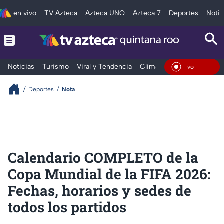
en vivo
TV Azteca
Azteca UNO
Azteca 7
Deportes
Notic
Noticias
Turismo
Viral y Tendencia
Clima
Tráfico
Deporte
En Viv
Deportes
Nota
Calendario COMPLETO de la
Copa Mundial de la FIFA 2026:
Fechas, horarios y sedes de
todos los partidos