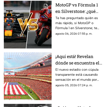
MotoGP vs Fórmula 1
en Silverstone: ¿qué
categoría es más rápida
Te has preguntado quién es
más rápido, si MotoGP o
y por cuánto?
Fórmula 1 en Silverstone; te
contamos los horarios del GP
agosto 06, 2026 07:55 p. m.
de Gran Bretaña de la
temporada 2026 y dónde verlo
en vivo.
¡Aquí está! Revelan
dónde se encuentra el
estadio con cúpula
El nuevo estadio con cúpula
transparente está causando
transparente
sensación en el mundo por
cómo luce y aquí te contamos
agosto 05, 2026 07:24 p. m.
los detalles de su ubicación.