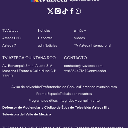
TV Azteca
Noticias
a más +
Azteca UNO
Deportes
Videos
Azteca 7
adn Noticias
TV Azteca Internacional
TV AZTECA QUINTANA ROO
CONTACTO
Av. Bonampak Sm 4-A Lote 3-A
contacto@tvazteca.com
Manzana 1 Frente a Calle Nube C.P.
9983644712 | Conmutador
77500
Aviso de privacidad
Preferencias de Cookies
Derechos
Inversionistas
Promo Espacio
Trabaja con nosotros
Programa de ética, integridad y cumplimiento
Defensor de Audiencias y Código de Ética de Televisión Azteca III y
Televisora del Valle de México