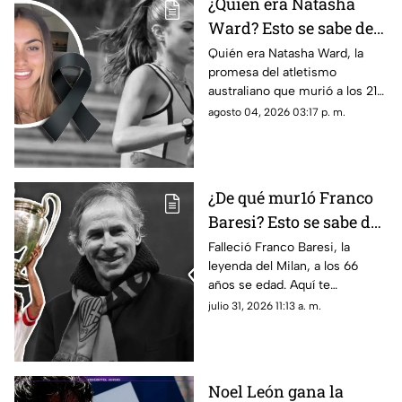
¿Quién era Natasha
Ward? Esto se sabe de
la mu3rt3 de la joven
Quién era Natasha Ward, la
promesa del atletismo
promesa del atletismo
australiano que murió a los 21
a los 21 años
años. Conoce su trayectoria,
agosto 04, 2026 03:17 p. m.
logros y lo que se sabe de su
fallecimiento.
¿De qué mur1ó Franco
Baresi? Esto se sabe del
fallecimiento de la
Falleció Franco Baresi, la
leyenda del Milan, a los 66
leyenda del Milan a los
años se edad. Aquí te
66 años de edad
compartimos todos los
julio 31, 2026 11:13 a. m.
detalles sobre su fallecimiento
y su trayectoria.
Noel León gana la