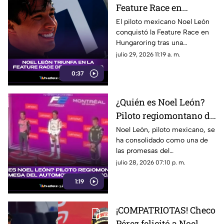
Feature Race en
Hungaroring y logra un
El piloto mexicano Noel León
conquistó la Feature Race en
triunfo histórico rumbo
Hungaroring tras una
al campeonato
impecable estrategia de pits y
julio 29, 2026 11:19 a. m.
suma un triunfo clave.
0:37
¿Quién es Noel León?
Piloto regiomontano de
21 años y promesa del
Noel León, piloto mexicano, se
ha consolidado como una de
automovilismo
las promesas del
mexicano con Campos
automovilismo nacional al
julio 28, 2026 07:10 p. m.
Racing
competir en la Fórmula 2. Aquí
1:19
los detalles.
¡COMPATRIOTAS! Checo
Pérez felicitó a Noel