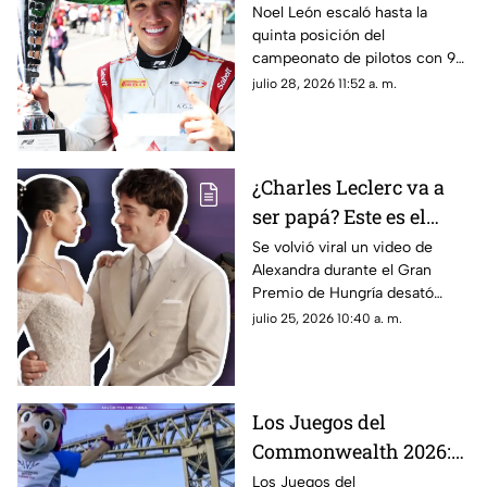
de Hungría en la F2
Noel León escaló hasta la
quinta posición del
campeonato de pilotos con 94
unidades, impulsando también
julio 28, 2026 11:52 a. m.
a Campos Racing en la cima
del mundial por equipos
¿Charles Leclerc va a
ser papá? Este es el
VIDEO que desató
Se volvió viral un video de
Alexandra durante el Gran
rumores sobre el
Premio de Hungría desató
embarazo de
rumores sobre un embarazo.
julio 25, 2026 10:40 a. m.
Alexandra; así fue
¿El piloto de la F1, Charles
captada durante el
Leclerc, será papá?
Gran Premio de
Hungría
Los Juegos del
Commonwealth 2026:
qué son, fechas y de qué
Los Juegos del