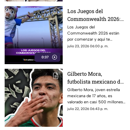
Gran Premio de
Hungría
Los Juegos del
Commonwealth 2026:
qué son, fechas y de qué
Los Juegos del
Commonwealth 2026 están
se trata
por comenzar y aquí te
contamos qué son, cuándo se
julio 23, 2026 06:00 p. m.
celebran y por qué son uno de
0:37
los eventos deportivos más
importantes del mundo.
Gilberto Mora,
futbolista mexicano de
17 años de edad, es
Gilberto Mora, joven estrella
mexicana de 17 años, es
valorado en casi 500
valorado en casi 500 millones
millones tras la Copa
tras la Copa Mundial de la FIFA
julio 22, 2026 06:43 p. m.
Mundial de la FIFA
2026 ™. Aquí los detalles del
2026 ™
futbolista.