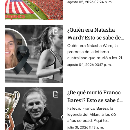
cómo luce y aquí te contamos
agosto 05, 2026 07:24 p. m.
los detalles de su ubicación.
¿Quién era Natasha
Ward? Esto se sabe de
la mu3rt3 de la joven
Quién era Natasha Ward, la
promesa del atletismo
promesa del atletismo
australiano que murió a los 21
a los 21 años
años. Conoce su trayectoria,
agosto 04, 2026 03:17 p. m.
logros y lo que se sabe de su
fallecimiento.
¿De qué mur1ó Franco
Baresi? Esto se sabe del
fallecimiento de la
Falleció Franco Baresi, la
leyenda del Milan, a los 66
leyenda del Milan a los
años se edad. Aquí te
66 años de edad
compartimos todos los
julio 31, 2026 11:13 a. m.