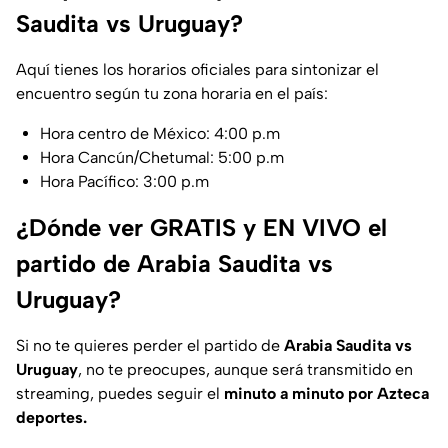
Saudita vs Uruguay?
Aquí tienes los horarios oficiales para sintonizar el
encuentro según tu zona horaria en el país:
Hora centro de México: 4:00 p.m
Hora Cancún/Chetumal: 5:00 p.m
Hora Pacífico: 3:00 p.m
¿Dónde ver GRATIS y EN VIVO el
partido de Arabia Saudita vs
Uruguay?
Si no te quieres perder el partido de
Arabia Saudita vs
Uruguay
, no te preocupes, aunque será transmitido en
streaming, puedes seguir el
minuto a minuto por Azteca
deportes.