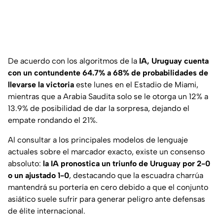
De acuerdo con los algoritmos de la
IA, Uruguay cuenta
con un contundente 64.7% a 68% de probabilidades de
llevarse la victoria
este lunes en el Estadio de Miami,
mientras que a Arabia Saudita solo se le otorga un 12% a
13.9% de posibilidad de dar la sorpresa, dejando el
empate rondando el 21%.
Al consultar a los principales modelos de lenguaje
actuales sobre el marcador exacto, existe un consenso
absoluto:
la IA pronostica un triunfo de Uruguay por 2-0
o un ajustado 1-0
, destacando que la escuadra charrúa
mantendrá su portería en cero debido a que el conjunto
asiático suele sufrir para generar peligro ante defensas
de élite internacional.