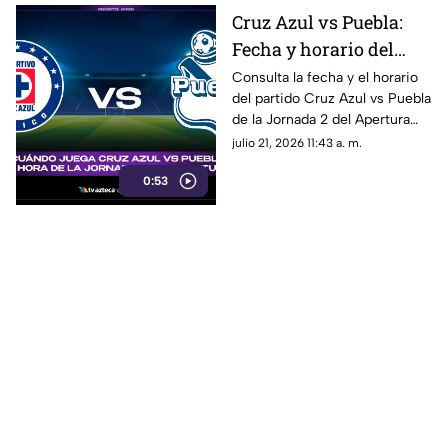
Cruz Azul vs Puebla:
Fecha y horario del
partido de la Jornada 2
Consulta la fecha y el horario
del partido Cruz Azul vs Puebla
del Apertura 2026 de la
de la Jornada 2 del Apertura
Liga MX
2026 de la Liga MX.
julio 21, 2026 11:43 a. m.
0:53