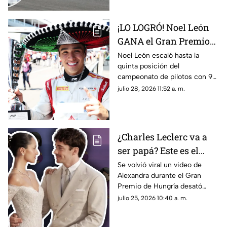
diferencias con la F1.
¡LO LOGRÓ! Noel León
GANA el Gran Premio
de Hungría en la F2
Noel León escaló hasta la
quinta posición del
campeonato de pilotos con 94
unidades, impulsando también
julio 28, 2026 11:52 a. m.
a Campos Racing en la cima
del mundial por equipos
¿Charles Leclerc va a
ser papá? Este es el
VIDEO que desató
Se volvió viral un video de
Alexandra durante el Gran
rumores sobre el
Premio de Hungría desató
embarazo de
rumores sobre un embarazo.
julio 25, 2026 10:40 a. m.
Alexandra; así fue
¿El piloto de la F1, Charles
captada durante el
Leclerc, será papá?