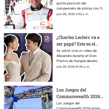
quinta posición del
campeonato de pilotos con 94
unidades, impulsando también
julio 28, 2026 11:52 a. m.
a Campos Racing en la cima
del mundial por equipos
¿Charles Leclerc va a
ser papá? Este es el
VIDEO que desató
Se volvió viral un video de
Alexandra durante el Gran
rumores sobre el
Premio de Hungría desató
embarazo de
rumores sobre un embarazo.
julio 25, 2026 10:40 a. m.
Alexandra; así fue
¿El piloto de la F1, Charles
captada durante el
Leclerc, será papá?
Gran Premio de
Hungría
Los Juegos del
Commonwealth 2026:
qué son, fechas y de qué
Los Juegos del
Commonwealth 2026 están