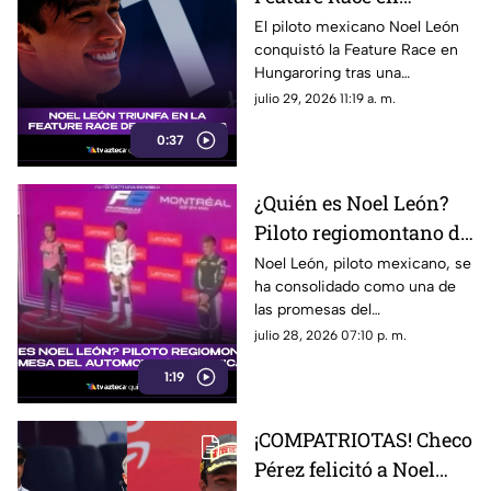
Hungaroring y logra un
El piloto mexicano Noel León
conquistó la Feature Race en
triunfo histórico rumbo
Hungaroring tras una
al campeonato
impecable estrategia de pits y
julio 29, 2026 11:19 a. m.
suma un triunfo clave.
0:37
¿Quién es Noel León?
Piloto regiomontano de
21 años y promesa del
Noel León, piloto mexicano, se
ha consolidado como una de
automovilismo
las promesas del
mexicano con Campos
automovilismo nacional al
julio 28, 2026 07:10 p. m.
Racing
competir en la Fórmula 2. Aquí
1:19
los detalles.
¡COMPATRIOTAS! Checo
Pérez felicitó a Noel