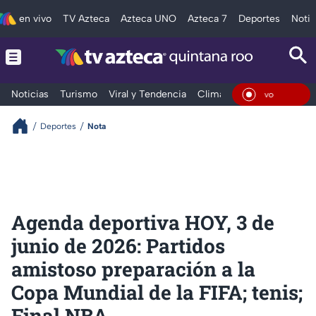
en vivo
TV Azteca
Azteca UNO
Azteca 7
Deportes
Notic
Noticias
Turismo
Viral y Tendencia
Clima
Tráfico
Deporte
En Viv
Deportes
Nota
Agenda deportiva HOY, 3 de
junio de 2026: Partidos
amistoso preparación a la
Copa Mundial de la FIFA; tenis;
Final NBA