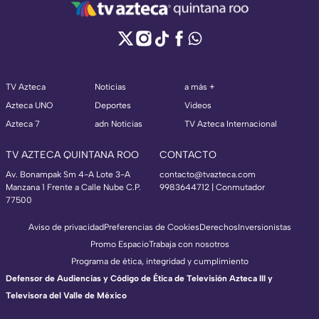
TV Azteca
Noticias
a más +
Azteca UNO
Deportes
Videos
Azteca 7
adn Noticias
TV Azteca Internacional
TV AZTECA QUINTANA ROO
CONTACTO
Av. Bonampak Sm 4-A Lote 3-A
contacto@tvazteca.com
Manzana 1 Frente a Calle Nube C.P.
9983644712 | Conmutador
77500
Aviso de privacidad
Preferencias de Cookies
Derechos
Inversionistas
Promo Espacio
Trabaja con nosotros
Programa de ética, integridad y cumplimiento
Defensor de Audiencias y Código de Ética de Televisión Azteca III y
Televisora del Valle de México