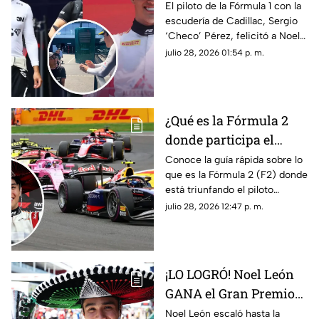
León por su victoria en
El piloto de la Fórmula 1 con la
escudería de Cadillac, Sergio
el GP de Hungría; esto
‘Checo’ Pérez, felicitó a Noel
fue lo que dijo el de
León luego de su triunfo en el
julio 28, 2026 01:54 p. m.
Cadillac
Gran Premio de Hungría de la
F2. Te contamos lo que le dijo.
¿Qué es la Fórmula 2
donde participa el
mexicano Noel León?
Conoce la guía rápida sobre lo
que es la Fórmula 2 (F2) donde
Lo que debes saber
está triunfando el piloto
mexicano de 21 años, Noel
julio 28, 2026 12:47 p. m.
León. Te contamos cómo
funciona y cuáles son sus
diferencias con la F1.
¡LO LOGRÓ! Noel León
GANA el Gran Premio
de Hungría en la F2
Noel León escaló hasta la