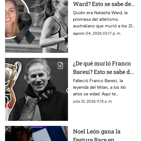
Ward? Esto se sabe de
la mu3rt3 de la joven
Quién era Natasha Ward, la
promesa del atletismo
promesa del atletismo
australiano que murió a los 21
a los 21 años
años. Conoce su trayectoria,
agosto 04, 2026 03:17 p. m.
logros y lo que se sabe de su
fallecimiento.
¿De qué mur1ó Franco
Baresi? Esto se sabe del
fallecimiento de la
Falleció Franco Baresi, la
leyenda del Milan, a los 66
leyenda del Milan a los
años se edad. Aquí te
66 años de edad
compartimos todos los
julio 31, 2026 11:13 a. m.
detalles sobre su fallecimiento
y su trayectoria.
Noel León gana la
Feature Race en