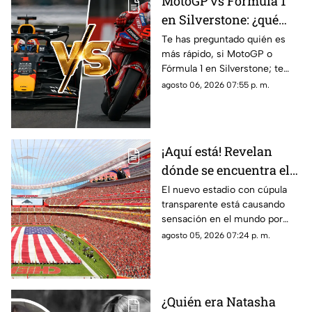
MotoGP vs Fórmula 1
en Silverstone: ¿qué
categoría es más rápida
Te has preguntado quién es
más rápido, si MotoGP o
y por cuánto?
Fórmula 1 en Silverstone; te
contamos los horarios del GP
agosto 06, 2026 07:55 p. m.
de Gran Bretaña de la
temporada 2026 y dónde verlo
en vivo.
¡Aquí está! Revelan
dónde se encuentra el
estadio con cúpula
El nuevo estadio con cúpula
transparente está causando
transparente
sensación en el mundo por
cómo luce y aquí te contamos
agosto 05, 2026 07:24 p. m.
los detalles de su ubicación.
¿Quién era Natasha