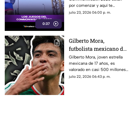
se trata
por comenzar y aquí te
contamos qué son, cuándo se
julio 23, 2026 06:00 p. m.
celebran y por qué son uno de
0:37
los eventos deportivos más
importantes del mundo.
Gilberto Mora,
futbolista mexicano de
17 años de edad, es
Gilberto Mora, joven estrella
mexicana de 17 años, es
valorado en casi 500
valorado en casi 500 millones
millones tras la Copa
tras la Copa Mundial de la FIFA
julio 22, 2026 06:43 p. m.
Mundial de la FIFA
2026 ™. Aquí los detalles del
2026 ™
futbolista.