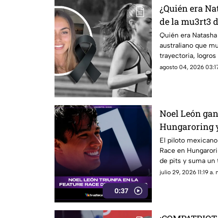
¿Quién era Na
de la mu3rt3 
atletismo a lo
Quién era Natasha 
australiano que mu
trayectoria, logros
fallecimiento.
agosto 04, 2026 03:17
Noel León gan
Hungaroring y
histórico rum
El piloto mexicano
Race en Hungarori
de pits y suma un t
julio 29, 2026 11:19 a. 
0:37