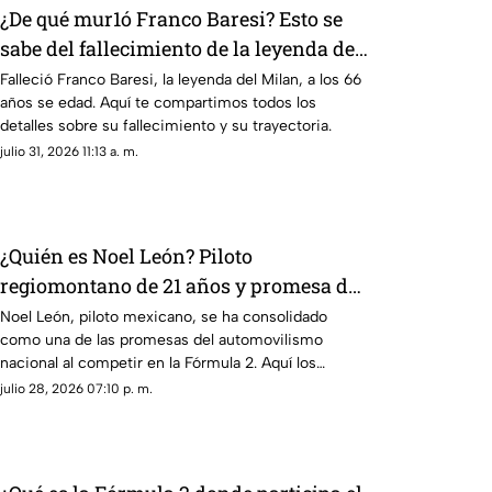
¿De qué mur1ó Franco Baresi? Esto se
sabe del fallecimiento de la leyenda del
Milan a los 66 años de edad
Falleció Franco Baresi, la leyenda del Milan, a los 66
años se edad. Aquí te compartimos todos los
detalles sobre su fallecimiento y su trayectoria.
julio 31, 2026 11:13 a. m.
¿Quién es Noel León? Piloto
regiomontano de 21 años y promesa del
automovilismo mexicano con Campos
Noel León, piloto mexicano, se ha consolidado
como una de las promesas del automovilismo
Racing
nacional al competir en la Fórmula 2. Aquí los
detalles.
julio 28, 2026 07:10 p. m.