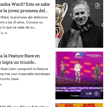
tasha Ward? Esto se sabe
de la joven promesa del
s 21 años
Ward, la promesa del atletismo
rió a los 21 años. Conoce su
 y lo que se sabe de su
 p. m.
a la Feature Race en
 logra un triunfo
bo al campeonato
 Noel León conquistó la Feature
ng tras una impecable estrategia
riunfo clave.
m.
1:19