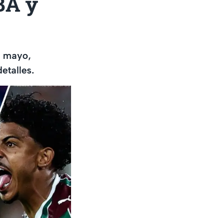
BA y
e mayo,
etalles.