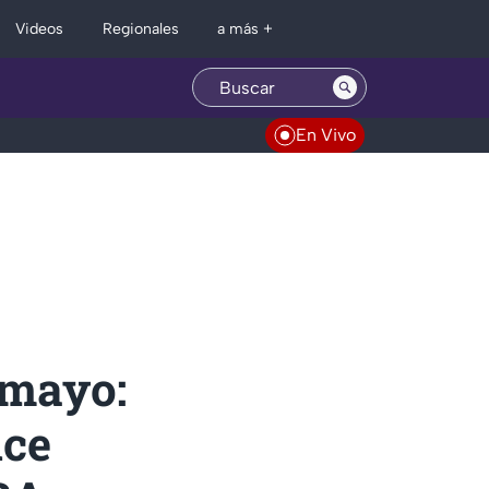
Regionales
Videos
a más +
En Vivo
 mayo:
nce