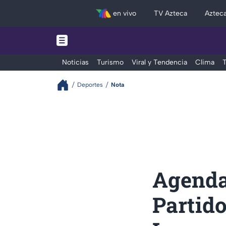
en vivo
TV Azteca
Aztec
Noticias
Turismo
Viral y Tendencia
Clima
T
Deportes
Nota
Agenda
Partid