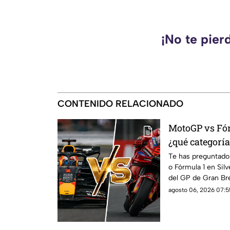
¡No te pier
CONTENIDO RELACIONADO
MotoGP vs Fór
¿qué categoría
cuánto?
Te has preguntado
o Fórmula 1 en Sil
del GP de Gran Br
dónde verlo en viv
agosto 06, 2026 07:5