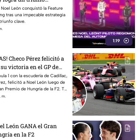
bo al campeonato
 Noel León conquistó la Feature
ng tras una impecable estrategia
riunfo clave.
m.
1:19
! Checo Pérez felicitó a
su victoria en el GP de
ue lo que dijo el de
mula 1 con la escudería de Cadillac,
ez, felicitó a Noel León luego de
ran Premio de Hungría de la F2. Te
 dijo.
. m.
el León GANA el Gran
gría en la F2