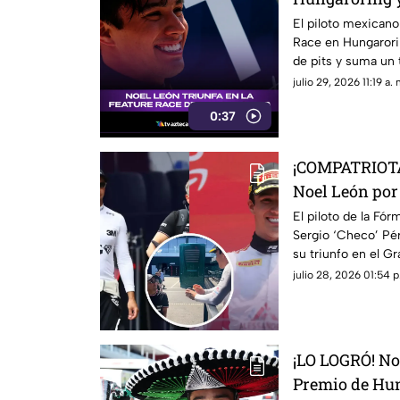
histórico rum
El piloto mexicano
Race en Hungarori
de pits y suma un t
julio 29, 2026 11:19 a. 
0:37
¡COMPATRIOTAS
Noel León por 
Hungría; esto f
El piloto de la Fór
Sergio ‘Checo’ Pér
Cadillac
su triunfo en el G
contamos lo que le
julio 28, 2026 01:54 p
¡LO LOGRÓ! No
Premio de Hun