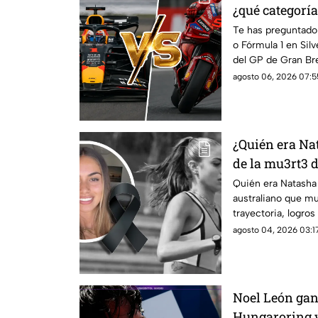
¿qué categoría
cuánto?
Te has preguntado
o Fórmula 1 en Sil
del GP de Gran Br
dónde verlo en viv
agosto 06, 2026 07:5
¿Quién era Na
de la mu3rt3 
atletismo a lo
Quién era Natasha 
australiano que mu
trayectoria, logros
fallecimiento.
agosto 04, 2026 03:17
Noel León gan
Hungaroring y