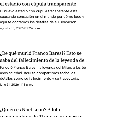
el estadio con cúpula transparente
El nuevo estadio con cúpula transparente está
causando sensación en el mundo por cómo luce y
aquí te contamos los detalles de su ubicación.
agosto 05, 2026 07:24 p. m.
¿De qué mur1ó Franco Baresi? Esto se
sabe del fallecimiento de la leyenda del
Milan a los 66 años de edad
Falleció Franco Baresi, la leyenda del Milan, a los 66
años se edad. Aquí te compartimos todos los
detalles sobre su fallecimiento y su trayectoria.
julio 31, 2026 11:13 a. m.
¿Quién es Noel León? Piloto
regiomontano de 21 años y promesa del