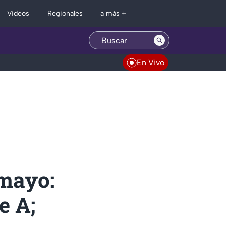
Regionales
Videos
a más +
En Vivo
 mayo:
e A;