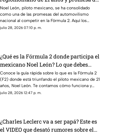
automovilismo mexicano con Campos
Noel León, piloto mexicano, se ha consolidado
como una de las promesas del automovilismo
Racing
nacional al competir en la Fórmula 2. Aquí los
detalles.
julio 28, 2026 07:10 p. m.
¿Qué es la Fórmula 2 donde participa el
mexicano Noel León? Lo que debes
saber
Conoce la guía rápida sobre lo que es la Fórmula 2
(F2) donde está triunfando el piloto mexicano de 21
años, Noel León. Te contamos cómo funciona y
cuáles son sus diferencias con la F1.
julio 28, 2026 12:47 p. m.
¿Charles Leclerc va a ser papá? Este es
el VIDEO que desató rumores sobre el