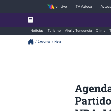
en vivo
TV Azteca
Aztec
Noticias
Turismo
Viral y Tendencia
Clima
T
Deportes
Nota
Agenda
Partido