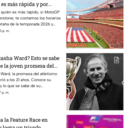
 es más rápida y por
 quién es más rápido, si MotoGP
verstone; te contamos los horarios
etaña de la temporada 2026 y
o.
5 p. m.
tasha Ward? Esto se sabe
de la joven promesa del
s 21 años
Ward, la promesa del atletismo
rió a los 21 años. Conoce su
 y lo que se sabe de su
 p. m.
a la Feature Race en
 logra un triunfo