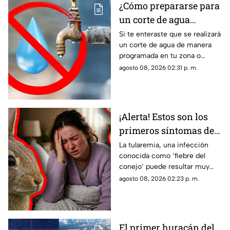
¿Cómo prepararse para
un corte de agua
programado? Esto
Si te enteraste que se realizará
un corte de agua de manera
puedes hacer ante la
programada en tu zona o
suspensión del servicio
simplemente de quedaste sin
agosto 08, 2026 02:31 p. m.
servicio, estos consejos te
pueden servir.
¡Alerta! Estos son los
primeros síntomas de
la ‘fiebre del conejo’ y lo
La tularemia, una infección
conocida como ‘fiebre del
que debes saber sobre
conejo’ puede resultar muy
el contagio de
grave y aquí te compartimos
agosto 08, 2026 02:23 p. m.
tularemia
los primeros síntomas que
debes conocer.
El primer huracán del