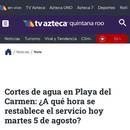
en vivo
TV Azteca
Azteca UNO
Azteca 7
Deportes
Notic
Noticias
Turismo
Viral y Tendencia
Clima
Tráfico
Deporte
En Vivo
Noticias
Nota
Cortes de agua en Playa del
Carmen: ¿A qué hora se
restablece el servicio hoy
martes 5 de agosto?