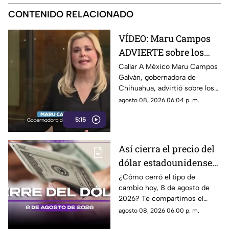
CONTENIDO RELACIONADO
VÍDEO: Maru Campos
ADVIERTE sobre los
RIESGOS de los nuevos
Callar A México Maru Campos
Galván, gobernadora de
lineamientos
Chihuahua, advirtió sobre los
propuestos por el
riesgos que podrían
agosto 08, 2026 06:04 p. m.
Gobierno
representar los nuevos
5:15
lineamientos para los derechos
de las audiencias y la libertad
de expresión. Señaló que estas
Así cierra el precio del
disposiciones podrían
dólar estadounidense
utilizarse para sancionar a
medios y periodistas críticos,
HOY, sábado 8 de
¿Cómo cerró el tipo de
además de abrir la puerta a
cambio hoy, 8 de agosto de
agosto de 2026, en
que el poder determine qué
2026? Te compartimos el
Cancún
contenidos son información,
precio del dólar al cierre de
agosto 08, 2026 06:00 p. m.
opinión o motivo de sanción.
hoy en Cancún, así como el