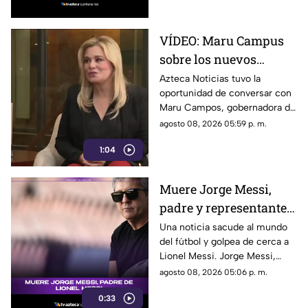
resto de las divisas.
VÍDEO: Maru Campus
sobre los nuevos
lineamientos y señala
Azteca Noticias tuvo la
oportunidad de conversar con
que son un riesgo para
Maru Campos, gobernadora de
la libertad de expresión
Chihuahua, quien habló sobre
agosto 08, 2026 05:59 p. m.
los nuevos lineamientos que,
1:04
de acuerdo con su postura,
podrían representar un riesgo
para la libertad de expresión y
Muere Jorge Messi,
convertirse en una forma de
padre y representante
censura impulsada desde el
Gobierno Federal.
de Lionel Messi
Una noticia sacude al mundo
del fútbol y golpea de cerca a
Lionel Messi. Jorge Messi,
padre y representante del astro
agosto 08, 2026 05:06 p. m.
argentino, ha fallecido. Conoce
0:33
los detalles tras la noticia.