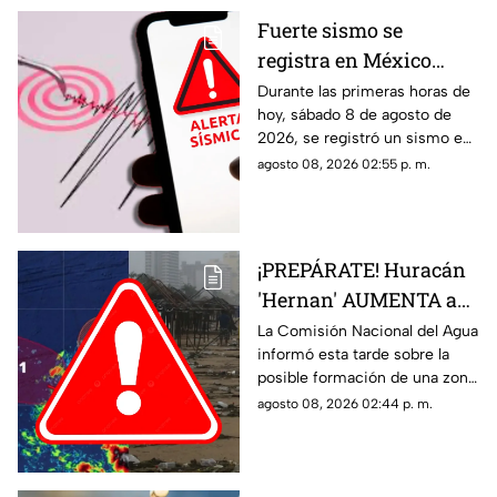
Fuerte sismo se
registra en México
HOY, sábado 8 de
Durante las primeras horas de
hoy, sábado 8 de agosto de
agosto de 2026: ¿Dónde
2026, se registró un sismo en
fue el epicentro del
México. Te decimos en donde
agosto 08, 2026 02:55 p. m.
temblor de este día?
ocurrió y cuál fue su magnitud.
¡PREPÁRATE! Huracán
'Hernan' AUMENTA a
70% su probabilidad de
La Comisión Nacional del Agua
informó esta tarde sobre la
desarrollo y esta es la
posible formación de una zona
ubicación exacta del
de baja presión con potencial
agosto 08, 2026 02:44 p. m.
potencial ciclón
ciclónico en el Pacífico. Aquí
tropical
los detalles.