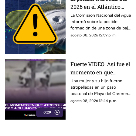
2026 en el Atlántico
podría formarse en 7
La Comisión Nacional del Agua
informó sobre la posible
días: ¿Cuál es la
formación de una zona de baja
probabilidad de
presión en el Atlántico, misma
agosto 08, 2026 12:59 p. m.
desarrollo ciclónico?
que podría evolucionar en
huracán.
Fuerte VIDEO: Así fue el
momento en que
4tr0p3ll4n a una mujer
Una mujer y su hijo fueron
atropelladas en un paso
y a su hijo en un paso
peatonal de Playa del Carmen.
peatonal de Playa del
Cámara de seguridad captó el
agosto 08, 2026 12:44 p. m.
Carmen
momento exacto en que
0:29
ocurrieron los hechos.