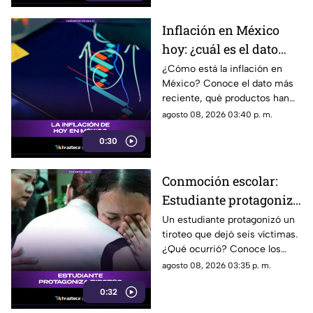
Inflación en México
hoy: ¿cuál es el dato
actual?
¿Cómo está la inflación en
México? Conoce el dato más
reciente, qué productos han
subido de precio y cómo
agosto 08, 2026 03:40 p. m.
podría impactar a tu bolsillo.
0:30
Conmoción escolar:
Estudiante protagoniza
t1r0t30 con seis
Un estudiante protagonizó un
tiroteo que dejó seis víctimas.
víctimas
¿Qué ocurrió? Conoce los
detalles de esta tragedia.
agosto 08, 2026 03:35 p. m.
0:32