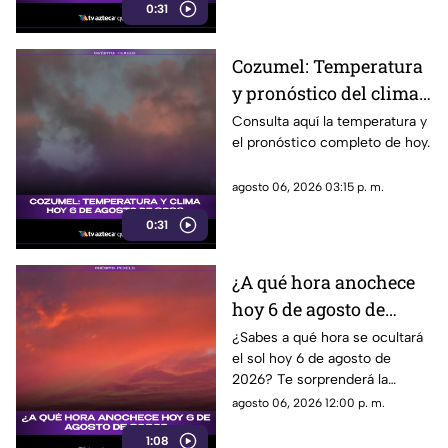
0:31
Cozumel: Temperatura
y pronóstico del clima
para hoy, 6 de agosto de
Consulta aquí la temperatura y
el pronóstico completo de hoy.
2026
agosto 06, 2026 03:15 p. m.
0:31
¿A qué hora anochece
hoy 6 de agosto de
2026?
¿Sabes a qué hora se ocultará
el sol hoy 6 de agosto de
2026? Te sorprenderá la
respuesta. ¡No te pierdas esta
agosto 06, 2026 12:00 p. m.
increíble información sobre el
1:08
amanecer y el anochecer!