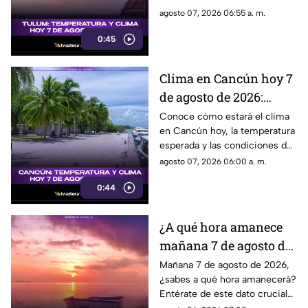
meteorológicas para este 7 de
agosto 07, 2026 06:55 a. m.
agosto de 2026.
0:45
Clima en Cancún hoy 7
de agosto de 2026:
temperatura, lluvias y
Conoce cómo estará el clima
en Cancún hoy, la temperatura
pronóstico del día
esperada y las condiciones del
tiempo para este 7 de agosto
agosto 07, 2026 06:00 a. m.
de 2026.
0:44
¿A qué hora amanece
mañana 7 de agosto de
2026?
Mañana 7 de agosto de 2026,
¿sabes a qué hora amanecerá?
Entérate de este dato crucial