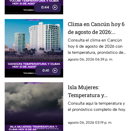
previstas.
0:44
Clima en Cancún hoy 6
de agosto de 2026:
temperatura,
Consulta el clima en Cancún
hoy 6 de agosto de 2026 con
pronóstico del tiempo y
la temperatura, pronóstico del
sensación térmica
tiempo y condiciones
agosto 06, 2026 06:39 p. m.
previstas durante el día.
0:41
Isla Mujeres:
Temperatura y
pronóstico del clima
Consulta aquí la temperatura y
el pronóstico completo de hoy.
para hoy, 6 de agosto de
2026
agosto 06, 2026 03:19 p. m.