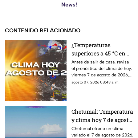
News!
CONTENIDO RELACIONADO
¿Temperaturas
superiores a 45 °C en
Quintana Roo?
Antes de salir de casa, revisa
el pronóstico del clima de hoy,
Pronóstico del clima
viernes 7 de agosto de 2026,
HOY, viernes 7 de
en Cancún y el resto de
agosto 07, 2026 08:43 a. m.
agosto de 2026, en
Quintana Roo. Esto es lo que
Cancún y el resto del
debes saber.
estado
Chetumal: Temperatura
y clima hoy 7 de agosto
de 2026.
Chetumal ofrece un clima
variado el 7 de agosto de 2026.