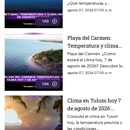
¿Qué temperaturas y
condiciones meteorológicas te
agosto 07, 2026 07:00 a. m.
esperan hoy en la ciudad?
1:02
¡Entérate aquí!
Playa del Carmen:
Temperatura y clima
hoy 7 de agosto de
Playa del Carmen: ¿Cómo
estará el clima hoy, 7 de
2026.
agosto de 2026? Descubre la
temperatura actual y las
agosto 07, 2026 07:00 a. m.
condiciones atmosféricas en
1:06
este destino turístico.
Clima en Tulum hoy 7
de agosto de 2026:
temperatura, lluvias y
Consulta el clima en Tulum
hoy, la temperatura prevista y
pronóstico del tiempo
las condiciones