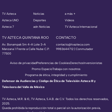
TV Azteca
Noticias
a más +
Azteca UNO
Deportes
Videos
Azteca 7
adn Noticias
TV Azteca Internacional
TV AZTECA QUINTANA ROO
CONTACTO
Av. Bonampak Sm 4-A Lote 3-A
contacto@tvazteca.com
Manzana 1 Frente a Calle Nube C.P.
9983644712 | Conmutador
77500
Aviso de privacidad
Preferencias de Cookies
Derechos
Inversionistas
Promo Espacio
Trabaja con nosotros
Programa de ética, integridad y cumplimiento
Defensor de Audiencias y Código de Ética de Televisión Azteca III y
Televisora del Valle de México
TV Azteca, M.R. & ©, TV Azteca, S.A.B. de C.V. Todos los derechos reservados,
2025.
Queda prohibida la reproducción total o parcial sin la autorización previa,