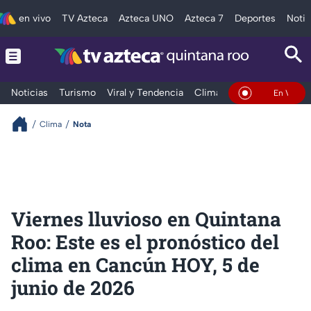
en vivo
TV Azteca
Azteca UNO
Azteca 7
Deportes
Notic
Noticias
Turismo
Viral y Tendencia
Clima
Tráfico
Deporte
En Vivo
Clima
Nota
Viernes lluvioso en Quintana
Roo: Este es el pronóstico del
clima en Cancún HOY, 5 de
junio de 2026