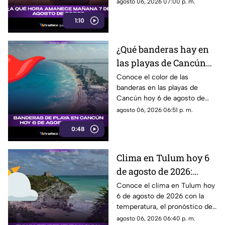
en nuestra noticia. ¡No te lo
agosto 06, 2026 07:00 p. m.
pierdas!
1:10
¿Qué banderas hay en
las playas de Cancún
hoy 6 de agosto de
Conoce el color de las
banderas en las playas de
2026? Consulta el
Cancún hoy 6 de agosto de
reporte actualizado
2026 y qué significan para los
agosto 06, 2026 06:51 p. m.
bañistas.
0:48
Clima en Tulum hoy 6
de agosto de 2026:
temperatura,
Conoce el clima en Tulum hoy
6 de agosto de 2026 con la
pronóstico del tiempo y
temperatura, el pronóstico del
sensación térmica
tiempo y las condiciones
agosto 06, 2026 06:40 p. m.