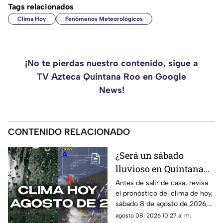
Tags relacionados
Clima Hoy
Fenómenos Meteorológicos
¡No te pierdas nuestro contenido, sigue a
TV Azteca Quintana Roo en Google
News!
CONTENIDO RELACIONADO
¿Será un sábado
lluvioso en Quintana
Roo? Pronóstico del
Antes de salir de casa, revisa
el pronóstico del clima de hoy,
clima HOY, sábado 8 de
sábado 8 de agosto de 2026,
agosto de 2026, en
en Cancún y el resto de
agosto 08, 2026 10:27 a. m.
Cancún y el resto del