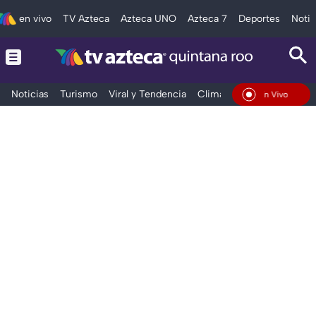
en vivo
TV Azteca
Azteca UNO
Azteca 7
Deportes
Notic
Noticias
Turismo
Viral y Tendencia
Clima
Tráfico
Deporte
En Vivo