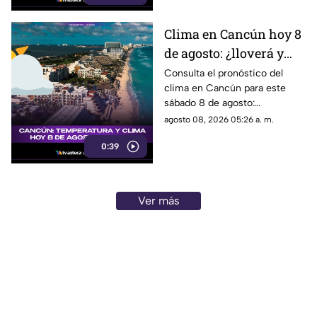
Clima en Cancún hoy 8
de agosto: ¿lloverá y
qué temperatura habrá
Consulta el pronóstico del
clima en Cancún para este
este sábado?
sábado 8 de agosto:
temperatura, lluvias y
agosto 08, 2026 05:26 a. m.
condiciones del tiempo.
0:39
Ver más