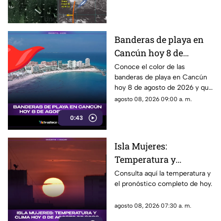
Quintana Roo. Esto es lo que
estado
debes saber.
Banderas de playa en
Cancún hoy 8 de
agosto: ¿qué color
Conoce el color de las
banderas de playa en Cancún
ondea y qué significa?
hoy 8 de agosto de 2026 y qué
significa para los visitantes.
agosto 08, 2026 09:00 a. m.
0:43
Isla Mujeres:
Temperatura y
pronóstico del clima
Consulta aquí la temperatura y
el pronóstico completo de hoy.
para hoy, 8 de agosto de
2026
agosto 08, 2026 07:30 a. m.