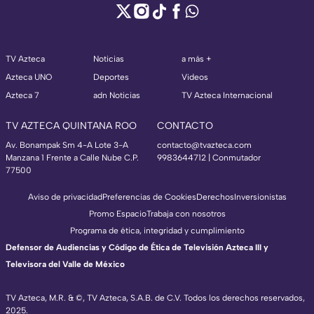
TV Azteca
Noticias
a más +
Azteca UNO
Deportes
Videos
Azteca 7
adn Noticias
TV Azteca Internacional
TV AZTECA QUINTANA ROO
CONTACTO
Av. Bonampak Sm 4-A Lote 3-A
contacto@tvazteca.com
Manzana 1 Frente a Calle Nube C.P.
9983644712 | Conmutador
77500
Aviso de privacidad
Preferencias de Cookies
Derechos
Inversionistas
Promo Espacio
Trabaja con nosotros
Programa de ética, integridad y cumplimiento
Defensor de Audiencias y Código de Ética de Televisión Azteca III y
Televisora del Valle de México
TV Azteca, M.R. & ©, TV Azteca, S.A.B. de C.V. Todos los derechos reservados,
2025.