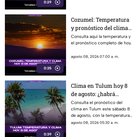
0:29
Cozumel: Temperatura
y pronóstico del clima
para hoy, 8 de agosto de
Consulta aquí la temperatura y
el pronóstico completo de hoy.
2026
agosto 08, 2026 07:00 a. m.
0:35
Clima en Tulum hoy 8
de agosto: ¿habrá
lluvias y qué
Consulta el pronóstico del
clima en Tulum este sábado 8
temperatura se espera?
de agosto, con la temperatura
y las condiciones del tiempo.
agosto 08, 2026 05:30 a. m.
0:39