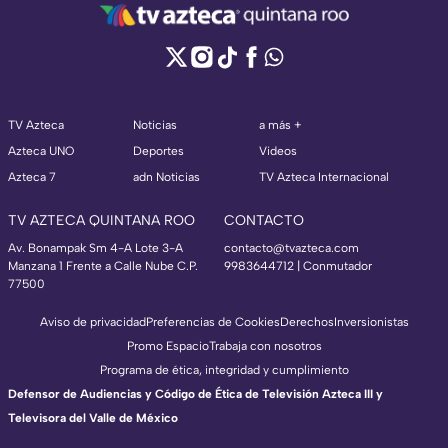
TV Azteca
Noticias
a más +
Azteca UNO
Deportes
Videos
Azteca 7
adn Noticias
TV Azteca Internacional
TV AZTECA QUINTANA ROO
CONTACTO
Av. Bonampak Sm 4-A Lote 3-A
contacto@tvazteca.com
Manzana 1 Frente a Calle Nube C.P.
9983644712 | Conmutador
77500
Aviso de privacidad
Preferencias de Cookies
Derechos
Inversionistas
Promo Espacio
Trabaja con nosotros
Programa de ética, integridad y cumplimiento
Defensor de Audiencias y Código de Ética de Televisión Azteca III y
Televisora del Valle de México