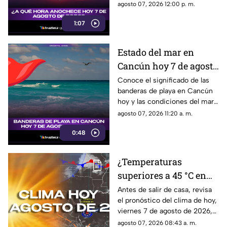
hermoso atardecer? ¡Entérate
agosto 07, 2026 12:00 p. m.
en esta nota!
1:07
Estado del mar en
Cancún hoy 7 de agosto
de 2026: conoce el color
Conoce el significado de las
banderas de playa en Cancún
de las banderas
hoy y las condiciones del mar
para este 7 de agosto de 2026.
agosto 07, 2026 11:20 a. m.
0:48
¿Temperaturas
superiores a 45 °C en
Quintana Roo?
Antes de salir de casa, revisa
el pronóstico del clima de hoy,
Pronóstico del clima
viernes 7 de agosto de 2026,
HOY, viernes 7 de
en Cancún y el resto de
agosto 07, 2026 08:43 a. m.