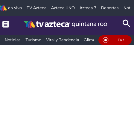
en vivo
TV Azteca
Azteca UNO
Azteca 7
Deportes
Notic
Noticias
Turismo
Viral y Tendencia
Clima
Tráfico
Deporte
En Vivo