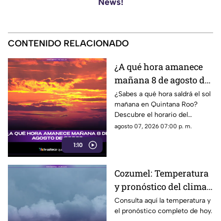
News!
CONTENIDO RELACIONADO
¿A qué hora amanece
mañana 8 de agosto de
2026?
¿Sabes a qué hora saldrá el sol
mañana en Quintana Roo?
Descubre el horario del
amanecer el 8 de agosto de
agosto 07, 2026 07:00 p. m.
2026. ¡No te lo pierdas!
1:10
Cozumel: Temperatura
y pronóstico del clima
para hoy, 7 de agosto de
Consulta aquí la temperatura y
el pronóstico completo de hoy.
2026