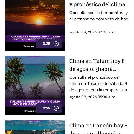
y pronóstico del clima
para hoy, 8 de agosto de
Consulta aquí la temperatura y
el pronóstico completo de hoy.
2026
agosto 08, 2026 07:00 a. m.
0:35
Clima en Tulum hoy 8
de agosto: ¿habrá
lluvias y qué
Consulta el pronóstico del
clima en Tulum este sábado 8
temperatura se espera?
de agosto, con la temperatura
y las condiciones del tiempo.
agosto 08, 2026 05:30 a. m.
0:39
Clima en Cancún hoy 8
de agosto: ¿lloverá y