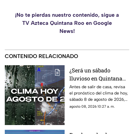
¡No te pierdas nuestro contenido, sigue a
TV Azteca Quintana Roo en Google
News!
CONTENIDO RELACIONADO
¿Será un sábado
lluvioso en Quintana
Roo? Pronóstico del
Antes de salir de casa, revisa
el pronóstico del clima de hoy,
clima HOY, sábado 8 de
sábado 8 de agosto de 2026,
agosto de 2026, en
en Cancún y el resto de
agosto 08, 2026 10:27 a. m.
Cancún y el resto del
Quintana Roo. Esto es lo que
estado
debes saber.