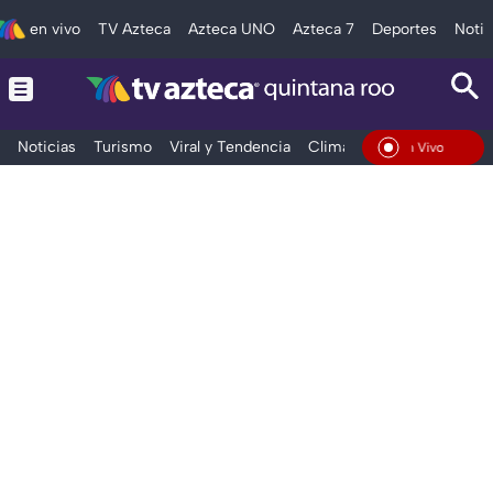
en vivo
TV Azteca
Azteca UNO
Azteca 7
Deportes
Notic
Noticias
Turismo
Viral y Tendencia
Clima
Tráfico
Deporte
En Vivo