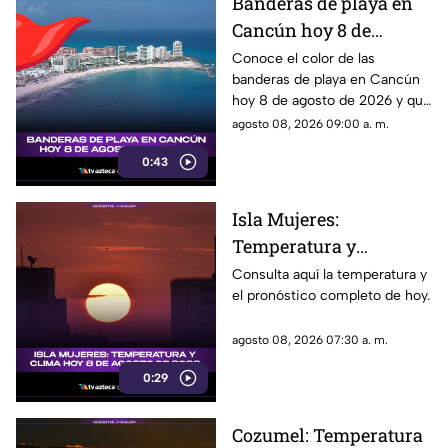
Banderas de playa en
Cancún hoy 8 de
agosto: ¿qué color
Conoce el color de las
banderas de playa en Cancún
ondea y qué significa?
hoy 8 de agosto de 2026 y qué
significa para los visitantes.
agosto 08, 2026 09:00 a. m.
0:43
Isla Mujeres:
Temperatura y
pronóstico del clima
Consulta aquí la temperatura y
el pronóstico completo de hoy.
para hoy, 8 de agosto de
2026
agosto 08, 2026 07:30 a. m.
0:29
Cozumel: Temperatura