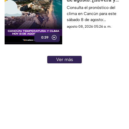
qué temperatura habrá
Consulta el pronóstico del
clima en Cancún para este
este sábado?
sábado 8 de agosto:
temperatura, lluvias y
agosto 08, 2026 05:26 a. m.
condiciones del tiempo.
0:39
Ver más