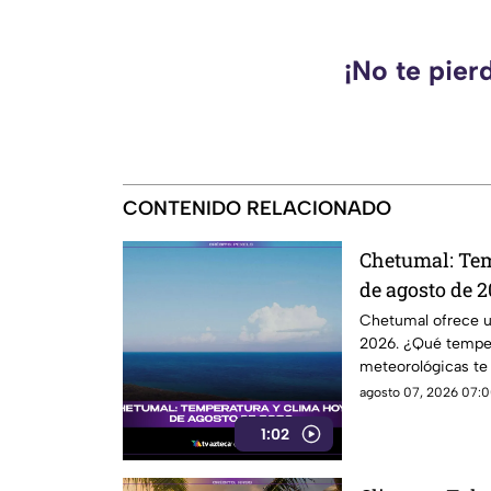
¡No te pier
CONTENIDO RELACIONADO
Chetumal: Tem
de agosto de 2
Chetumal ofrece un
2026. ¿Qué temper
meteorológicas te
¡Entérate aquí!
agosto 07, 2026 07:0
1:02