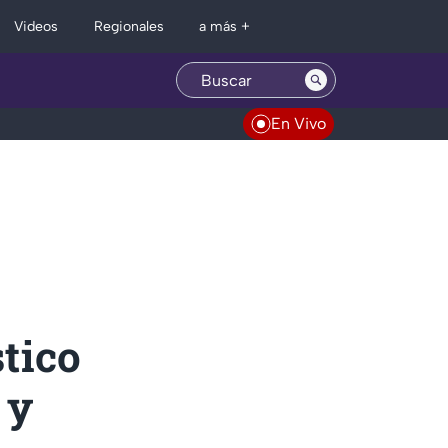
Regionales
Videos
a más +
En Vivo
tico
 y