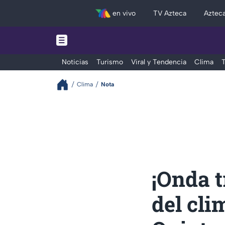
en vivo
TV Azteca
Aztec
Noticias
Turismo
Viral y Tendencia
Clima
T
Clima
Nota
¡Onda t
del cl