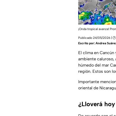
¡Onda tropical avanza! Pr
Publicado 24/05/2026 | 🕑
Escrito por:
Andrea Suáre
El clima en Cancún 
ambiente caluroso, 
húmedo del mar Cari
región. Estos son l
Importante menciona
oriental de Nicaragu
¿Lloverá hoy
De acuerdo con el r