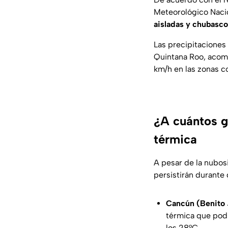
Meteorológico Naci
aisladas y chubasco
Las precipitaciones
Quintana Roo, acomp
km/h en las zonas c
¿A cuántos g
térmica
A pesar de la nubos
persistirán durante 
Cancún (Benito 
térmica que pod
los 28°C.