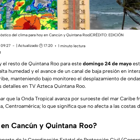
onóstico del clima para hoy en Cancún y Quintana Roo|CRÉDITO: EDICIÓN
 09:27
| Actualizado 🕑 17:20
1 minuto lectura
z
y el resto de Quintana Roo para este
domingo 24 de mayo
est
alta humedad y el avance de un canal de baja presión en inter
be, manteniendo bajo monitoreo el desplazamiento de ondas 
os detalles en TV Azteca Quintana Roo.
r que la Onda Tropical avanza por suroeste del mar Caribe fr
a, Centroamérica; lo que significa que no afecta a las costas
 en Cancún y Quintana Roo?
eporte de la Coordinación Estatal de Protección Civil (Coeproc