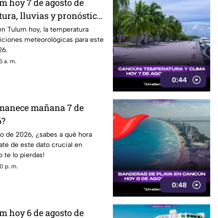
m hoy 7 de agosto de
ura, lluvias y pronóstico
en Tulum hoy, la temperatura
diciones meteorológicas para este
26.
 a. m.
0:44
amanece mañana 7 de
6?
o de 2026, ¿sabes a qué hora
te de este dato crucial en
o te lo pierdas!
0 p. m.
0:48
m hoy 6 de agosto de