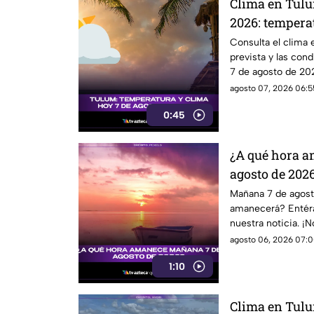
Clima en Tulu
2026: temperat
del tiempo
Consulta el clima 
prevista y las con
7 de agosto de 20
agosto 07, 2026 06:55
0:45
¿A qué hora 
agosto de 202
Mañana 7 de agost
amanecerá? Entéra
nuestra noticia. ¡N
agosto 06, 2026 07:0
1:10
Clima en Tulu