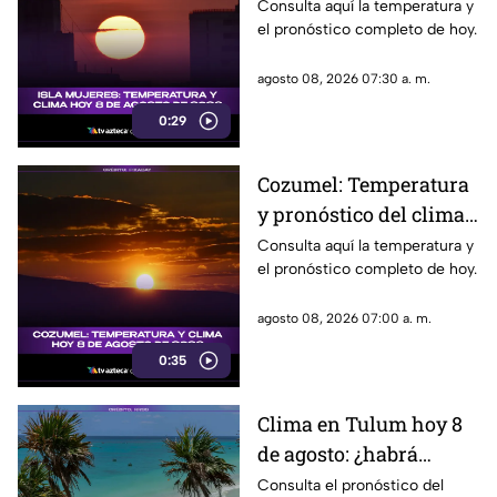
pronóstico del clima
Consulta aquí la temperatura y
el pronóstico completo de hoy.
para hoy, 8 de agosto de
2026
agosto 08, 2026 07:30 a. m.
0:29
Cozumel: Temperatura
y pronóstico del clima
para hoy, 8 de agosto de
Consulta aquí la temperatura y
el pronóstico completo de hoy.
2026
agosto 08, 2026 07:00 a. m.
0:35
Clima en Tulum hoy 8
de agosto: ¿habrá
lluvias y qué
Consulta el pronóstico del