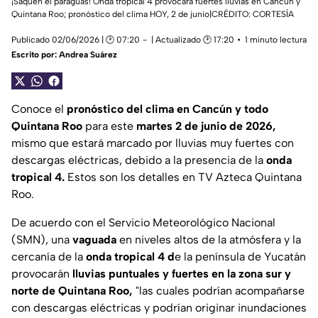
¡Saquen el paraguas! Onda tropical 4 provocará fuertes lluvias en Cancún y
Quintana Roo; pronóstico del clima HOY, 2 de junio|CRÉDITO: CORTESÍA
Publicado 02/06/2026 | 🕑 07:20
| Actualizado 🕑 17:20
1 minuto lectura
Escrito por:
Andrea Suárez
Conoce el
pronóstico del clima en Cancún y todo
Quintana Roo
para este
martes 2 de junio
de 2026,
mismo que estará marcado por lluvias muy fuertes con
descargas eléctricas, debido a la presencia de la
onda
tropical 4.
Estos son los detalles en TV Azteca Quintana
Roo.
De acuerdo con el Servicio Meteorológico Nacional
(SMN), una
vaguada
en niveles altos de la atmósfera y la
cercanía de la
onda tropical 4 d
e la península de Yucatán
provocarán
lluvias puntuales y fuertes en la zona sur y
norte de Quintana Roo,
"
las cuales podrían acompañarse
con descargas eléctricas y podrían originar inundaciones