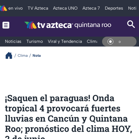
en vivo
TV Azteca
Azteca UNO
Azteca 7
Deportes
Notic
Noticias
Turismo
Viral y Tendencia
Clima
Tráfico
Deporte
En Vi
Clima
Nota
¡Saquen el paraguas! Onda
tropical 4 provocará fuertes
lluvias en Cancún y Quintana
Roo; pronóstico del clima HOY,
2 de junio