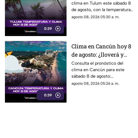
clima en Tulum este sábado 8
temperatura se espera?
de agosto, con la temperatura
y las condiciones del tiempo.
agosto 08, 2026 05:30 a. m.
0:39
Clima en Cancún hoy 8
de agosto: ¿lloverá y
qué temperatura habrá
Consulta el pronóstico del
clima en Cancún para este
este sábado?
sábado 8 de agosto:
temperatura, lluvias y
agosto 08, 2026 05:26 a. m.
condiciones del tiempo.
0:39