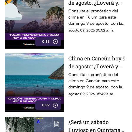
de agosto: ¿lloverá y
qué temperatura se
Consulta el pronóstico del
clima en Tulum para este
espera este domingo?
domingo 9 de agosto, con la
temperatura y las condiciones
agosto 09, 2026 05:52 a. m.
meteorológicas.
0:38
Clima en Cancún hoy 9
de agosto: ¿lloverá y
qué temperatura se
Consulta el pronóstico del
clima en Cancún para este
espera este domingo?
domingo 9 de agosto, con la
temperatura y las condiciones
agosto 09, 2026 05:49 a. m.
del tiempo.
0:39
¿Será un sábado
lluvioso en Quintana