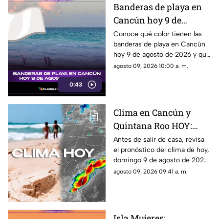
Banderas de playa en
Cancún hoy 9 de
agosto: conoce el color
Conoce qué color tienen las
banderas de playa en Cancún
y su significado
hoy 9 de agosto de 2026 y qué
significa para los visitantes.
agosto 09, 2026 10:00 a. m.
0:43
Clima en Cancún y
Quintana Roo HOY:
Canales de baja presión
Antes de salir de casa, revisa
el pronóstico del clima de hoy,
provocarán lluvias en
domingo 9 de agosto de 2026,
el estado; viigilan dos
en Cancún y el resto de
agosto 09, 2026 09:41 a. m.
zonas con potencial
Quintana Roo. Esto es lo que
ciclónico
debes saber.
Isla Mujeres: