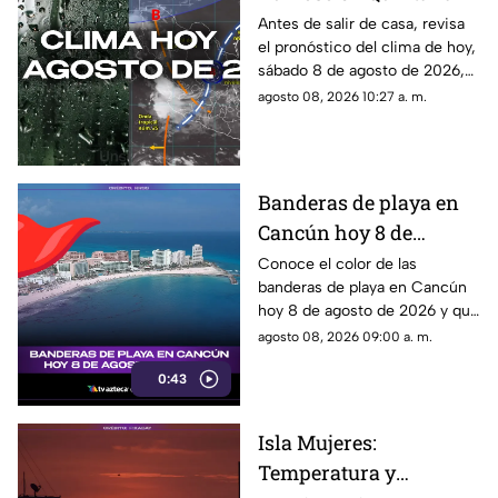
Roo? Pronóstico del
Antes de salir de casa, revisa
el pronóstico del clima de hoy,
clima HOY, sábado 8 de
sábado 8 de agosto de 2026,
agosto de 2026, en
en Cancún y el resto de
agosto 08, 2026 10:27 a. m.
Cancún y el resto del
Quintana Roo. Esto es lo que
estado
debes saber.
Banderas de playa en
Cancún hoy 8 de
agosto: ¿qué color
Conoce el color de las
banderas de playa en Cancún
ondea y qué significa?
hoy 8 de agosto de 2026 y qué
significa para los visitantes.
agosto 08, 2026 09:00 a. m.
0:43
Isla Mujeres:
Temperatura y